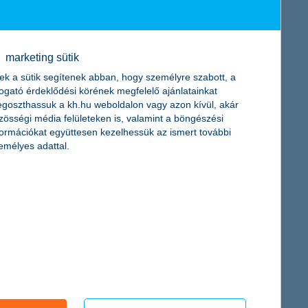
 a legjobb ár/értékű ajánlatot! – mondhatják nekik. Ezzel
eteket keresni.
marketing sütik
ek a sütik segítenek abban, hogy személyre szabott, a
togató érdeklődési körének megfelelő ajánlatainkat
szülhet azzal, hogy ha például valamilyen utazás mellett
goszthassuk a kh.hu weboldalon vagy azon kívül, akár
lnézhetnek a húsvéti események kínálatában, megint csak
zösségi média felületeken is, valamint a böngészési
énzügyi szemléletformálás is.
formációkat együttesen kezelhessük az ismert további
emélyes adattal.
en ezért indította el a K&H vigyázz, kész, pénz! pénzügyi
k ma már sokkal tisztábban a pénzügyi rengetegben.
a célt szolgálják, hogy a gyerekek játékos formában
iztonságosan bankolhassanak.
nuljanak a pénzről.