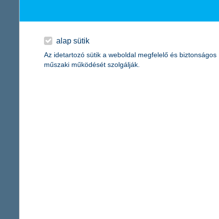
melyik a legjobb ajánlat?
A húsvéti nagybevásárlás alatt a gyerekek könnyen elveszíthetik
elérhetik, hogy ne a nyafogásukat hallgassák az áruházban, mik
alap sütik
egyedi brainstorming
Az idetartozó sütik a weboldal megfelelő és biztonságos
műszaki működését szolgálják.
Jó lehetőségnek tartja, ha a család ötletroham segítségével dönt
döntenek, akkor a családtagok együtt láthatnak neki a szállás
keresve az ingyenes vagy kedvező árú lehetőségeket. A K&H úgy 
fókuszban a téma
A K&H természetesen nemcsak húsvétkor, hanem évtizedek óta kie
vetélkedősorozatot, amely az idén már a jubileumi, 15. évadánál
A versenysorozathoz készült oktatási anyag, a különböző felada
mélyíthessék el a tudásukat. Ezáltal pedig a felnőtté válás útj
A húsvét tehát nemcsak a locsolkodásról és a nyusziról szólhat,
Kapcsolattartó