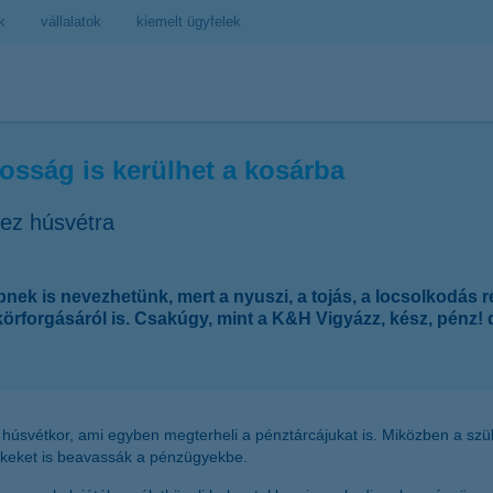
k
vállalatok
kiemelt ügyfelek
osság is kerülhet a kosárba
hez húsvétra
nek is nevezhetünk, mert a nyuszi, a tojás, a locsolkodás
körforgásáról is. Csakúgy, mint a K&H Vigyázz, kész, pénz
húsvétkor, ami egyben megterheli a pénztárcájukat is. Miközben a szül
rekeket is beavassák a pénzügyekbe.