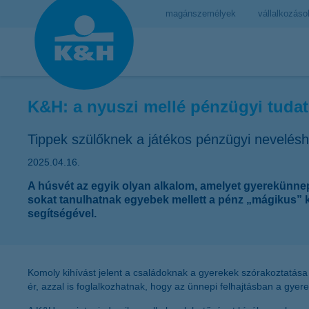
magánszemélyek
vállalkozáso
K&H: a nyuszi mellé pénzügyi tudat
Tippek szülőknek a játékos pénzügyi nevelés
2025.04.16.
A húsvét az egyik olyan alkalom, amelyet gyerekünnep
sokat tanulhatnak egyebek mellett a pénz „mágikus” 
segítségével.
Komoly kihívást jelent a családoknak a gyerekek szórakoztatása 
ér, azzal is foglalkozhatnak, hogy az ünnepi felhajtásban a gye