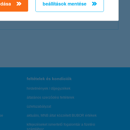
adása
beállítások mentése
feltételek és kondíciók
hirdetmények / díjjegyzékek
általános szerződési feltételek
üzletszabályzat
se
aktuális, MNB által közzétett BUBOR értékek
kifejezéseket ismertető fogalomtár a fizetési
számlához