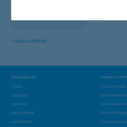
K&H Komminikáció
sajto@kh.hu
vissza a cikkekhez
társaságunk
hasznos info
rólunk
pénzügyi tippek
cégcsoport
K&H fejlesztői po
kapcsolat
biztonságos onli
jogi nyilatkozat
fenntarthatóságg
adatvédelem
pénzmosás mege