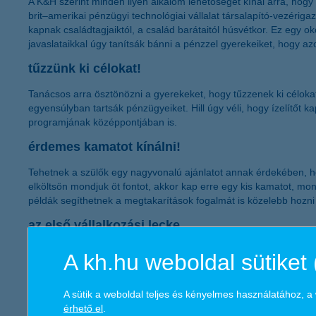
A K&H szerint minden ilyen alkalom lehetőséget kínál arra, hogy
brit–amerikai pénzügyi technológiai vállalat társalapító-vezérigaz
kapnak családtagjaiktól, a család barátaitól húsvétkor. Ez egy o
javaslataikkal úgy tanítsák bánni a pénzzel gyerekeiket, hogy az
tűzzünk ki célokat!
Tanácsos arra ösztönözni a gyerekeket, hogy tűzzenek ki célokat
egyensúlyban tartsák pénzügyeiket. Hill úgy véli, hogy ízelítőt 
programjának középpontjában is.
érdemes kamatot kínálni!
Tehetnek a szülők egy nagyvonalú ajánlatot annak érdekében, ho
elköltsön mondjuk öt fontot, akkor kap erre egy kis kamatot, mon
példák segíthetnek a megtakarítások fogalmát is közelebb hozn
az első vállalkozási lecke
Akadnak olyan gyerekek, akik készek arra, hogy egy kis minibizn
A kh.hu weboldal sütiket 
pénzért olyan családi munkákat, mint az autómosás vagy a fűnyírá
bébiszitterkedés.
A sütik a weboldal teljes és kényelmes használatához, 
Hill szerint az így szerzett pénz nem csupán önmagában haszno
érhető el
.