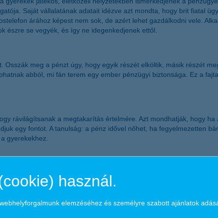
 a gyerekek játékos, életközeli helyzetekben ismerkedjenek a pénzügye
gatója. Saját vállalatának adatait idézve azt mondta, hogy brit fiatal üg
kostelefon árához képest nem sok, de azért lehet gazdálkodni vele. Alk
ok észre se vegyék, és így ne idegenkedjenek ettől.
. Osszák meg a pénzt úgy, hogy egyik részét elköltik, másik részét meg
kaphatnak abból, mi fán terem egy ember pénzügyi biztonsága. Ez a fajta 
gy rávilágítsanak a megtakarítás értelmére. Azt mondhatják, hogy ha a
djuk egy fontot. A tanulság: a pénz idővel nőhet, ha fegyelmezetten bán
i a gyerekekhez.
isszel egészítsék ki a húsvéti elfoglaltságokat. Például cserélgethetn
(cookie) használ.
s. A brit–amerikai pénzügyi szolgáltató egyik korábbi felméréséből kid
a webhelyforgalmunk elemzéséhez és személyre szabott ajánlatok adás
s, hanem azzal is megismerteti a gyerekeket, hogy a pénzszerzés hoz