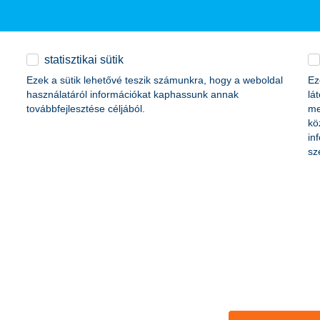
 a türelmüket, de a szülők könnyen leköthetik a figyelmüket. Keresd meg
özben fontos leckét adhatnak abból, hogyan próbálhatnak win-win helyz
statisztikai sütik
Ezek a sütik lehetővé teszik számunkra, hogy a weboldal
Ez
használatáról információkat kaphassunk annak
lá
i el, mire költse az ünnepek alatt rendelkezésére álló pénzét. Ez kiegé
továbbfejlesztése céljából.
me
keresésnek és a jegyvásárlásoknak. Ha lakóhelyén marad a család, körü
kö
véli, hogy az ilyen közös döntéshozatal nemcsak családi élmény, de p
in
sz
melten kezeli a pénzügyi tudatosság fejlesztését és az edukációt. Épp
 tart. Eddig több mint 100 ezer diák vett rész a vetélkedőkön és látna
tok, kiegészítve a Magyar Nemzeti Bank tudásbázisával mind, mind azt 
án a pénzköltés, takarékoskodás, digitális csatornák használata során b
 hanem arról is, hogy a gyerekek játékosan, hétköznapi helyzetekben ta