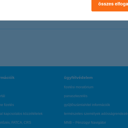
összes elfog
rmációk
ügyfélvédelem
fizetési moratórium
rtál
panaszkezelés
ne fizetés
gyűjtőszámlahitel információk
al kapcsolatos közzétételek
természetes személyek adósságrendezé
lőzés, FATCA, CRS
MNB – Pénzügyi Navigátor