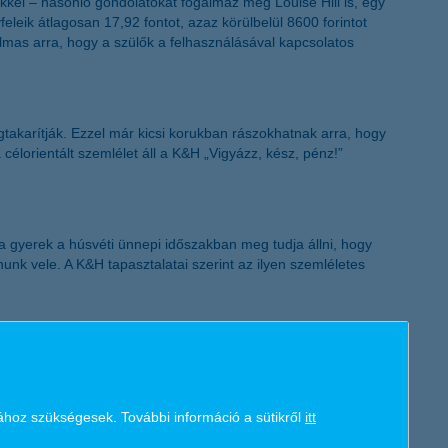
kkel – hasonló gondolatokat fogalmaz meg Louise Hill is, egy
K&H token megújítás
yfeleik átlagosan 17,92 fontot, azaz körülbelül 8600 forintot
almas arra, hogy a szülők a felhasználásával kapcsolatos
takarítják. Ezzel már kicsi korukban rászokhatnak arra, hogy
célorientált szemlélet áll a K&H „Vigyázz, kész, pénz!”
 gyerek a húsvéti ünnepi időszakban meg tudja állni, hogy
unk vele. A K&H tapasztalatai szerint az ilyen szemléletes
ek vagy eladhatnak használt tárgyakat vagy bevállalhatnak némi
erült, hogy a legnépszerűbb ilyen típusú elfoglaltság a
ához szükségesek. További információ a sütikről
itt
hat megelégedést a kényelmetlen kéregetés helyett.