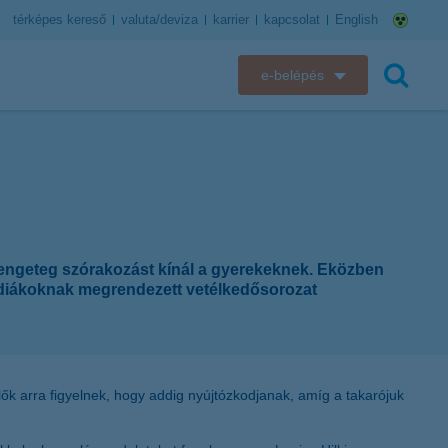
térképes kereső
valuta/deviza
karrier
kapcsolat
English
e-belépés
K&H e-bank
keresés
K&H e-posta
K&H elektronikus postaláda
 rengeteg szórakozást kínál a gyerekeknek. Eközben
K&H web Electra
! diákoknak megrendezett vetélkedősorozat
K&H Biztosító ügyfélportál
K&H SZÉP Kártya
ők arra figyelnek, hogy addig nyújtózkodjanak, amíg a takarójuk
K&H e-kártyafelület