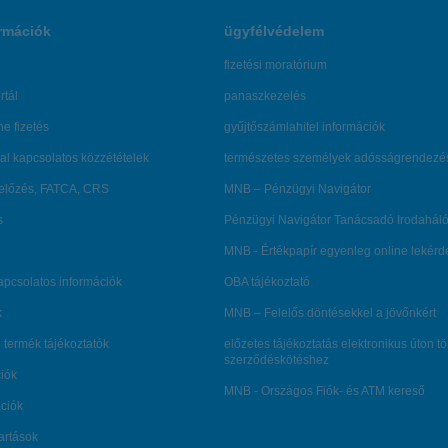
rmációk
ügyfélvédelem
fizetési moratórium
rtál
panaszkezelés
ne fizetés
gyűjtőszámlahitel információk
al kapcsolatos közzétételek
természetes személyek adósságrendezé
lőzés, FATCA, CRS
MNB – Pénzügyi Navigátor
s
Pénzügyi Navigátor Tanácsadó Irodaháló
MNB - Értékpapír egyenleg online lekér
kapcsolatos információk
OBA tájékoztató
k
MNB – Felelős döntésekkel a jövőnkért
 termék tájékoztatók
előzetes tájékoztatás elektronikus úton t
szerződéskötéshez
ciók
MNB - Országos Fiók- és ATM kereső
ációk
tartások