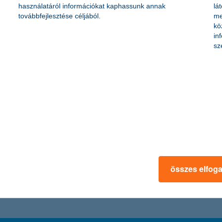
használatáról információkat kaphassunk annak
lá
sságot: a nemrég véget ért 15. „Vigyázz, kész, pénz!” vetélkedő évről é
továbbfejlesztése céljából.
me
-áttekintő eszközöket is kínál.
kö
in
sz
zleteit, de rendszeresen végez etikus hackelést a KBC-csoporton belül
pajzs kezdeményezéséhez is.
u
összes elfog