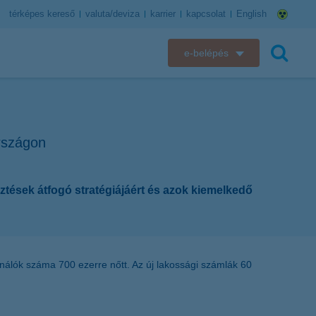
térképes kereső
valuta/deviza
karrier
kapcsolat
English
e-belépés
K&H e-bank
keresés
K&H e-posta
rszágon
K&H elektronikus postaláda
ztések átfogó stratégiájáért és azok kiemelkedő
K&H web Electra
K&H Biztosító ügyfélportál
K&H SZÉP Kártya
ználók száma 700 ezerre nőtt. Az új lakossági számlák 60
K&H e-kártyafelület