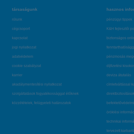
társaságunk
hasznos info
rólunk
pénzügyi tippek
cégcsoport
K&H fejlesztői po
kapcsolat
biztonságos onli
jogi nyilatkozat
fenntarthatóságg
adatvédelem
pénzmosás mege
cookie szabályzat
díjfizetési kisoko
karrier
deviza átutalás
akadálymentesítési nyilatkozat
címletváltással 
szolgáltatások fogyatékossággal élőknek
direktbiztosításo
közzétételek, felügyeleti határozatok
befektetővédelmi
öröklési informá
technikai inform
tervezett karban