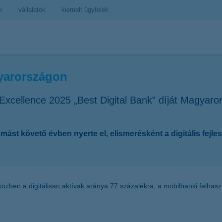
k
vállalatok
kiemelt ügyfelek
gyarországon
xcellence 2025 „Best Digital Bank” díját Magyaro
t követő évben nyerte el, elismerésként a digitális fejles
közben a digitálisan aktívak aránya 77 százalékra, a mobilbanki felhas