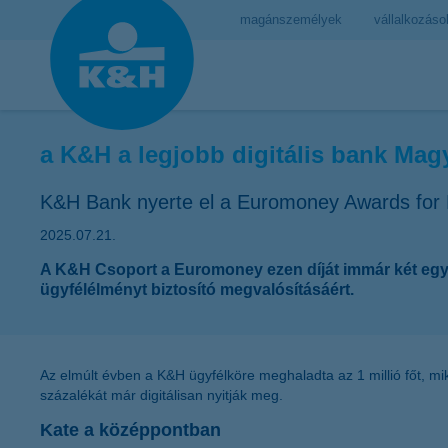
magánszemélyek
vállalkozáso
a K&H a legjobb digitális bank Ma
K&H Bank nyerte el a Euromoney Awards for E
2025.07.21.
A K&H Csoport a Euromoney ezen díját immár két egymás
ügyfélélményt biztosító megvalósításáért.
Az elmúlt évben a K&H ügyfélköre meghaladta az 1 millió főt, mi
százalékát már digitálisan nyitják meg.
Kate a középpontban