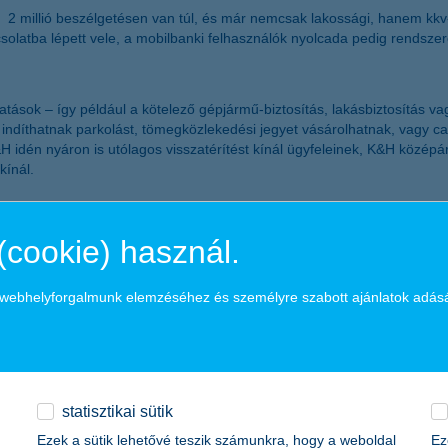
k: 2 millió beszélgetésen van túl, és már nemcsak lakossági, hanem kkv
solatba lépett vele, a mobilbanki felhasználók nyolcada pedig rendsze
tások – így például a kötelező gépjármű-biztosítás, lakásbiztosítás vag
indíthatnak parkolást, tömegközlekedési jegyet vásárolhatnak, vagy c
&H idén nyáron is utólagos visszatérítést kínál ügyfeleinek, K&H közép
kínál.
sekben: a bank elsőként vezette be Magyarországon a teljesen digitális, 
(cookie) használ.
csátási számításban és jelentésben segíti az ügyfeleket. A K&H kényelem
K&H öko felelős befektetés alapja szintén az első helyet szerezte m
a webhelyforgalmunk elemzéséhez és személyre szabott ajánlatok adás
knek
állalati ügyfelek számára, hogy ERP-rendszerük közvetlenül kommunikál
ssal történő beküldését is elérhetővé tették a Credit DocFlow platformon
statisztikai sütik
állalkozókig
Ezek a sütik lehetővé teszik számunkra, hogy a weboldal
Ez