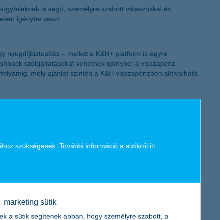
-ügyfeleknek is segít, személyre szabott válaszokkal és
K&H token megújítás
resen igénybe veszi.
y nyugdíjbiztosítás – mellett a K&H+ platform is egyre
ashback szolgáltatásokat vehetnek igénybe: a visszapénz
árfolyamig, mely ajánlat szintén a K&H visszapénzben aktiválható.
felelős befektetési alapokra épülő nyugdíjbiztosítást, valamint
 felelős befektetési alap a tavalyi évben az első helyet szerezte
eg a Legjobb globális részvény ESG-alapok versenyében a
ához szükségesek. További információ a sütikről
itt
jon a bank rendszereivel, automatizálva az adatkezelést és
 keresztül.
marketing sütik
ek a sütik segítenek abban, hogy személyre szabott, a