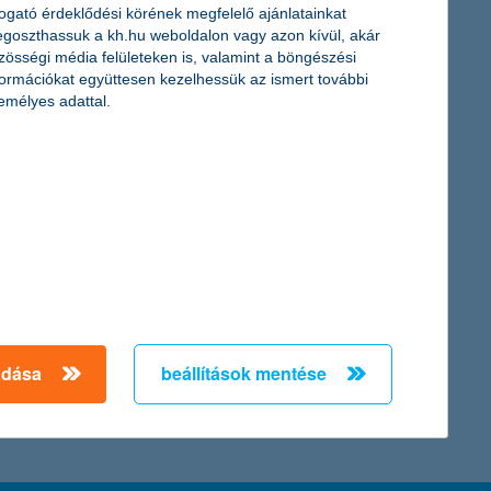
togató érdeklődési körének megfelelő ajánlatainkat
vre több tízezer diákot ér el, emellett a bank trendcast podcast-
goszthassuk a kh.hu weboldalon vagy azon kívül, akár
zösségi média felületeken is, valamint a böngészési
formációkat együttesen kezelhessük az ismert további
emélyes adattal.
, és évről évre megszervezi az „Információbiztonsági hónap”
adása
beállítások mentése