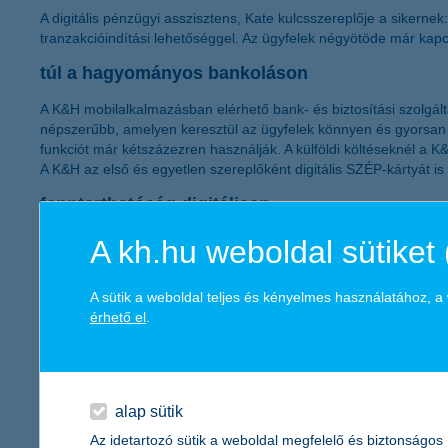
A digitális pénzügyi asszisztens, Kate kulcsszereplője a sikerne
tranzakcióindítási lehetőséggel. Az ügyfelek négyötöde már kapc
túl a hagyományos bankoláson
A K&H mobilalkalmazásban elérhető bank- és biztosítási szolgálta
népszerűbb, amelyen keresztül az ügyfelek könnyen és gyorsan 
funkciót már kétszázezren használják. A külföldi költéseknél a K
A K&H az első és egyetlen szereplőként digitális SZÉP-kártyát is 
fenntarthatóság digitálisan
A fenntarthatóság is kiemelt szerepet kapott a digitális fejleszté
A kh.hu weboldal sütiket 
elindította az általános CO2 kalkulátort, , amely széndioxid-kibo
meg a Legjobb vegyes óvatos ESG-alapok kategóriájában, míg a 
A sütik a weboldal teljes és kényelmes használatához, 
Privátbankár.hu szakportál által megrendezett versenyen.
érhető el
.
digitális kényelmi fejlesztések vállalati ügyfele
A 2024-ben bevezetett Electra Corporate API lehetővé teszi a v
tranzakcióindítást. Emellett a hiteldokumentumok digitális aláírá
alap sütik
pénzügyi edukáció digitálisan – gyerekektől a v
Az idetartozó sütik a weboldal megfelelő és biztonságos