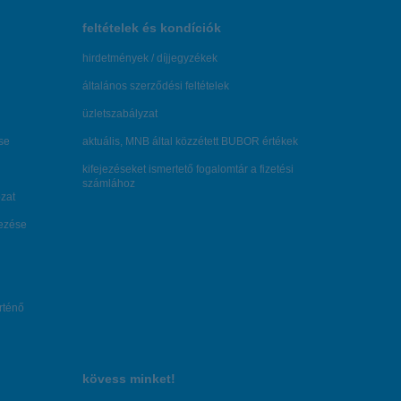
feltételek és kondíciók
hirdetmények / díjjegyzékek
általános szerződési feltételek
üzletszabályzat
se
aktuális, MNB által közzétett BUBOR értékek
kifejezéseket ismertető fogalomtár a fizetési
számlához
zat
dezése
örténő
kövess minket!