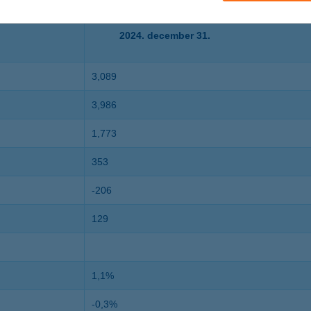
2024. december 31.
3,089
3,986
1,773
353
-206
129
1,1%
-0,3%