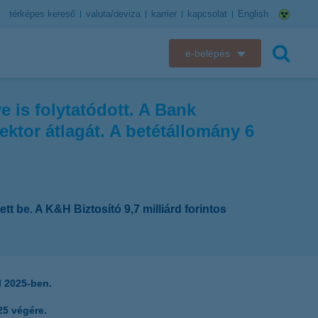
térképes kereső
valuta/deviza
karrier
kapcsolat
English
e-belépés
K&H e-bank
 is folytatódott. A Bank
keresés
K&H e-posta
ektor átlagát. A betétállomány 6
K&H elektronikus postaláda
K&H web Electra
ett be. A K&H Biztosító 9,7 milliárd forintos
K&H Biztosító ügyfélportál
K&H SZÉP Kártya
l 2025-ben.
K&H e-kártyafelület
25 végére.