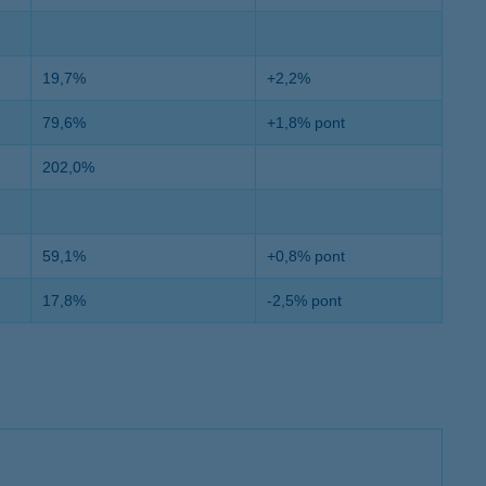
19,7%
+2,2%
79,6%
+1,8% pont
202,0%
59,1%
+0,8% pont
17,8%
-2,5% pont