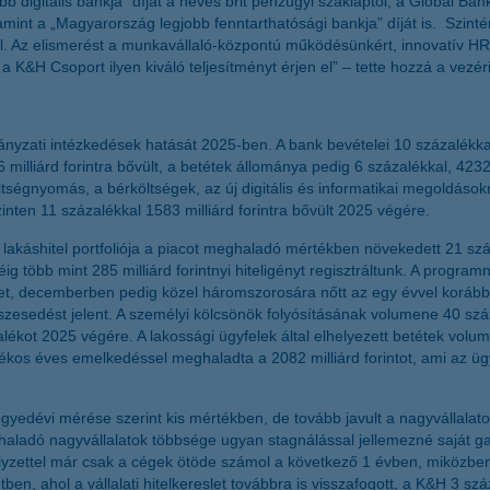
b digitális bankja” díjat a neves brit pénzügyi szaklaptól, a Global
lamint a „Magyarország legjobb fenntarthatósági bankja” díját is. Szin
. Az elismerést a munkavállaló‑központú működésünkért, innovatív HR
 K&H Csoport ilyen kiváló teljesítményt érjen el” – tette hozzá a vezér
nyzati intézkedések hatását 2025-ben. A bank bevételei 10 százalékkal
illiárd forintra bővült, a betétek állománya pedig 6 százalékkal, 4232 mi
a költségnyomás, a bérköltségek, az új digitális és informatikai megoldás
ten 11 százalékkal 1583 milliárd forintra bővült 2025 végére.
H lakáshitel portfoliója a piacot meghaladó mértékben növekedett 21 sz
g több mint 285 milliárd forintnyi hiteligényt regisztráltunk. A progra
t, decemberben pedig közel háromszorosára nőtt az egy évvel korábbi 
szesedést jelent. A személyi kölcsönök folyósításának volumene 40 száz
ékot 2025 végére. A lakossági ügyfelek által elhelyezett betétek volum
ékos éves emelkedéssel meghaladta a 2082 milliárd forintot, ami az üg
negyedévi mérése szerint kis mértékben, de tovább javult a nagyvállal
t meghaladó nagyvállalatok többsége ugyan stagnálással jellemezné saját
zettel már csak a cégek ötöde számol a következő 1 évben, miközben 
ben, ahol a vállalati hitelkereslet továbbra is visszafogott, a K&H 3 s