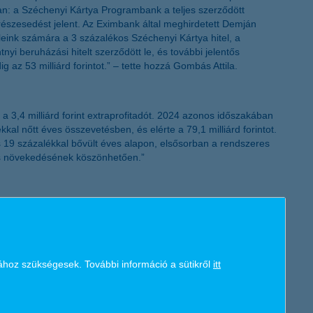
kban: a Széchenyi Kártya Programbank a teljes szerződött
ci részesedést jelent. Az Eximbank által meghirdetett Demján
leink számára a 3 százalékos Széchenyi Kártya hitel, a
nyi beruházási hitelt szerződött le, és további jelentős
g az 53 milliárd forintot.” – tette hozzá Gombás Attila.
ve a 3,4 milliárd forint extraprofitadót. 2024 azonos időszakában
kkal nőtt éves összevetésben, és elérte a 79,1 milliárd forintot.
 és 19 százalékkal bővült éves alapon, elsősorban a rendszeres
ítés növekedésének köszönhetően.”
 szabott ügyfélélmény érdekében. A mesterséges intelligencia a
meghaladta a 700 ezret. Az új lakossági számlák mintegy 60
indennapi pénzügyek könnyen és gyorsan intézhetőek a K&H
ához szükségesek. További információ a sütikről
itt
épések száma meghaladja a 14 milliót, az ügyfelek pedig
rint rendezheti el a leggyakrabban használt funkciókat. Új