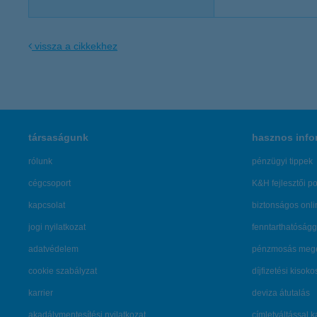
vissza a cikkekhez
társaságunk
hasznos info
rólunk
pénzügyi tippek
cégcsoport
K&H fejlesztői po
kapcsolat
biztonságos onli
jogi nyilatkozat
fenntarthatóságg
adatvédelem
pénzmosás mege
cookie szabályzat
díjfizetési kisoko
karrier
deviza átutalás
akadálymentesítési nyilatkozat
címletváltással 