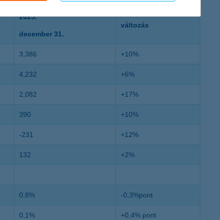
2025.
változás
december 31.
3,386
+10%
4,232
+6%
2,082
+17%
390
+10%
-231
+12%
132
+2%
0,8%
-0,3%pont
0,1%
+0,4% pont