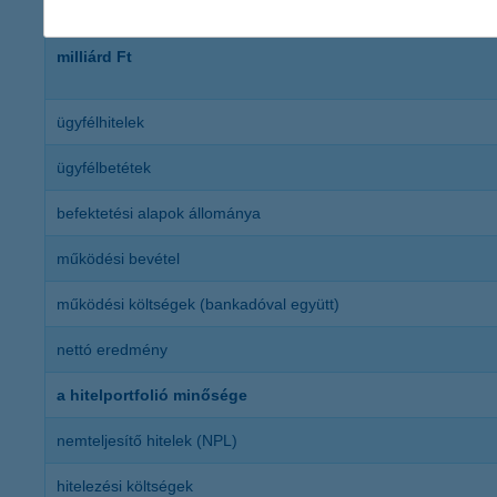
milliárd Ft
ügyfélhitelek
ügyfélbetétek
befektetési alapok állománya
működési bevétel
működési költségek (bankadóval együtt)
nettó eredmény
a hitelportfolió minősége
nemteljesítő hitelek (NPL)
hitelezési költségek