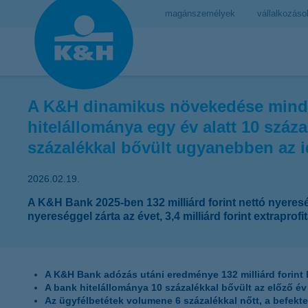
magánszemélyek
vállalkozáso
A K&H dinamikus növekedése minden 
hitelállománya egy év alatt 10 száz
százalékkal bővült ugyanebben az 
2026.02.19.
A K&H Bank 2025-ben 132 milliárd forint nettó nyereséget
nyereséggel zárta az évet, 3,4 milliárd forint extraprof
A K&H Bank adózás utáni eredménye 132 milliárd forint le
A bank hitelállománya 10 százalékkal bővült az előző év 
Az ügyfélbetétek volumene 6 százalékkal nőtt, a befekt