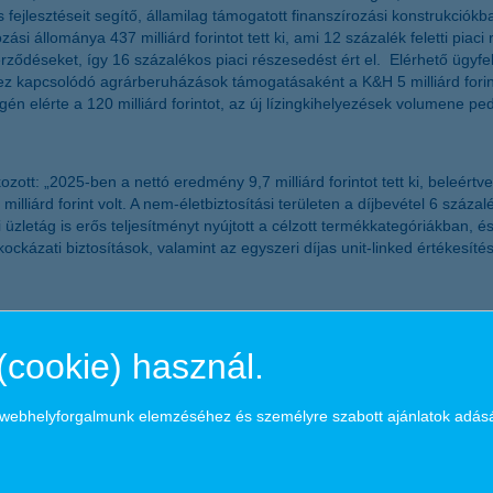
 fejlesztéseit segítő, államilag támogatott finanszírozási konstrukció
zási állománya 437 milliárd forintot tett ki, ami 12 százalék feletti pia
rződéseket, így 16 százalékos piaci részesedést ért el. Elérhető ügyfe
rvhez kapcsolódó agrárberuházások támogatásaként a K&H 5 milliárd forint
gén elérte a 120 milliárd forintot, az új lízingkihelyezések volumene pedi
kozott: „2025-ben a nettó eredmény 9,7 milliárd forintot tett ki, beleért
liárd forint volt. A nem-életbiztosítási területen a díjbevétel 6 százalé
i üzletág is erős teljesítményt nyújtott a célzott termékkategóriákban,
kockázati biztosítások, valamint az egyszeri díjas unit-linked értékes
lligencia innovatív alkalmazására a könnyű és gyors, illetve személyre
 százaléka digitálisan aktív, a mobilbanki felhasználók száma pedig 
(cookie) használ.
25-ben 1,7 millió beszélgetést folytatott le. Néhány kattintással a m
a webhelyforgalmunk elemzéséhez és személyre szabott ajánlatok adás
agy automatikusan meghosszabbítani a parkolást. A havi mobilbanki bel
gítségével testre szabható kezdőképernyőn mindenki a saját igényei sze
lkeret igénylése, amely teljesen digitalizált folyamat elejétől a végéig.