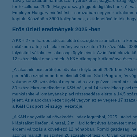
Tavaly sorozatban harmadszor nyertük el a „Magyarország legjob
for Excellence 2025 „Magyarország legjobb digitális bankja”, va
Employer Hungary minősítést – sorozatban negyedik alkalommal
kaptuk. Köszönöm 3900 kollégámnak, akik lehetővé tették, hogy a
Erős üzleti eredmények 2025 -ben
A K&H 27 milliárdos adózás előtti összegben számolta el a kormá
miközben a teljes hitelállomány éves szinten 10 százalékkal 3386 m
folyósított vállalati és lakossági ügyfeleinek. Az infláció okozt
12 százalékkal emelkedtek. A K&H állampapír-állománya éves szin
„A lakáshitelpiac erőteljes bővülése folytatódott 2025-ben. A K&
generált a szeptemberben elindult Otthon Start Program, év végéi
volumene 38 százalékkal meghaladta az egy évvel korábbi szinte
80 százalékra emelkedett a K&H-nál, ami 14 százalékos piaci ré
munkáshitel-állományának piaci részesedése elérte a 14,5 százal
jelent. Az alapokban kezelt ügyfélvagyon az év végére 17 százal
a K&H Csoport pénzügyi vezetője
.
„A K&H nagyvállalati növekedési index legutóbbi, 2025. utolsó 
kilátásaikat illetően. A hazai, 2 milliárd forint éves árbevétel
érdemi változás a következő 12 hónapban. Romló gazdasági hely
azonos maradt, és szintén 20 százalékot tesz ki. Olyan környezet