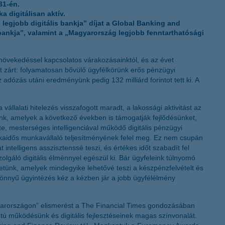
31-én.
K&H token megújítás
 digitálisan aktív.
egjobb digitális bankja” díjat a Global Banking and
ankja”, valamint a „Magyarország legjobb fenntarthatósági
növekedéssel kapcsolatos várakozásainktól, és az évet
et zárt: folyamatosan bővülő ügyfélkörünk erős pénzügyi
adózás utáni eredményünk pedig 132 milliárd forintot tett ki. A
llalati hitelezés visszafogott maradt, a lakossági aktivitást az
nk, amelyek a következő években is támogatják fejlődésünket,
ate, mesterséges intelligenciával működő digitális pénzügyi
nkaidős munkavállaló teljesítményének felel meg. Ez nem csupán
ntelligens asszisztenssé teszi, és értékes időt szabadít fel
gáló digitális élménnyel egészül ki. Bár ügyfeleink túlnyomó
tetünk, amelyek mindegyike lehetővé teszi a készpénzfelvételt és
 a könnyű ügyintézés kéz a kézben jár a jobb ügyfélélmény
gyarországon” elismerést a The Financial Times gondozásában
 működésünk és digitális fejlesztéseinek magas színvonalát.