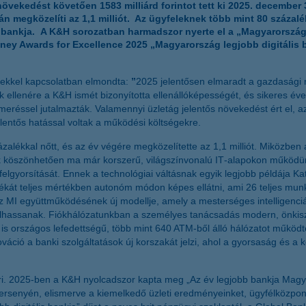
vekedést követően 1583 milliárd forintot tett ki 2025. december 
megközelíti az 1,1 milliót. Az ügyfeleknek több mint 80 százaléka
bankja. A K&H sorozatban harmadszor nyerte el a „Magyarország l
ey Awards for Excellence 2025 „Magyarország legjobb digitális b
ekkel kapcsolatban elmondta:
”
2025 jelentősen elmaradt a gazdasági 
k ellenére a K&H ismét bizonyította ellenállóképességét, és sikeres év
eréssel jutalmazták. Valamennyi üzletág jelentős növekedést ért el, az 
lentős hatással voltak a működési költségekre.
kkal nőtt, és az év végére megközelítette az 1,1 milliót. Miközben a vá
ak köszönhetően ma már korszerű, világszínvonalú IT‑alapokon működü
 felgyorsítását. Ennek a technológiai váltásnak egyik legjobb példája K
lékát teljes mértékben autonóm módon képes ellátni, ami 26 teljes mu
 MI együttműködésének új modellje, amely a mesterséges intelligenciát i
lhassanak. Fiókhálózatunkban a személyes tanácsadás modern, önkiszol
a is országos lefedettségű, több mint 640 ATM‑ből álló hálózatot működ
innováció a banki szolgáltatások új korszakát jelzi, ahol a gyorsaság és
smeri. 2025-ben a K&H nyolcadszor kapta meg „Az év legjobb bankja Ma
enyén, elismerve a kiemelkedő üzleti eredményeinket, ügyfélközpontú