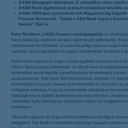
A K&H állampapír-állománya 11 százalékos éves szintű nö
A K&H Bank ügyfeleinek száma 6 százalékos bővülés után 
A K&H 2025-ben nyolcadszor lett Magyarország legjobb 
Finance Review-tól. Tavaly a K&H Bank kapta a Euromon
bankja” díját is.
Peter Roebben, a K&H Csoport vezérigazgatója
az eredmény
bizonytalanság, valamint váratlan fejlemények jellemezték. Enne
teljesítményt tett lehetővé, munkánkat pedig számos rangos elism
bankadó, az extraprofitadó és egyéb intézkedések továbbra is je
Külön öröm számomra, hogy a banki ügyfelek száma ismét 6 százalé
Otthon Start program élénkítette. Az elmúlt évek beruházásain
és lehetővé teszik digitális transzformációs törekvéseink további
asszisztensünk. Már közel 400 funkciót kínál, amelyek 74 száza
technológiai innováció, hanem szemléletváltás is: az ember és az
kollégáink számára, hogy az összetettebb feladatokra koncentrá
többsége már a digitális fizetéseket részesíti előnyben, továbbr
-befizetést fizikai bankkártya használata nélkül. Ez a digitális 
érdekében.”
„Büszkék vagyunk rá, hogy erőfeszítéseinket a külvilág is eli
megjelenő The Banker nemzetközi pénzügyi magazin szakmai vers