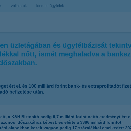
k
vállalatok
kiemelt ügyfelek
üzletágában és ügyfélbázisát tekintve
alékkal nőtt, ismét meghaladva a banksz
időszakban.
 ért el, és 100 milliárd forint bank- és extraprofitadót fizet
itadó befizetése után.
tt, a K&H Biztosító pedig 9,7 milliárd forint nettó eredményt ért e
azonos időszakához képest, és elérte a 3386 milliárd forintot.
etési alapokban kezelt vagyon pedig 17 százalékkal emelkedett 20