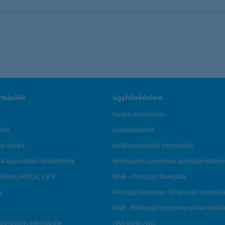
rmációk
ügyfélvédelem
fizetési moratórium
rtál
panaszkezelés
ne fizetés
gyűjtőszámlahitel információk
al kapcsolatos közzétételek
természetes személyek adósságrendezé
lőzés, FATCA, CRS
MNB – Pénzügyi Navigátor
s
Pénzügyi Navigátor Tanácsadó Irodaháló
MNB - Értékpapír egyenleg online lekér
kapcsolatos információk
OBA tájékoztató