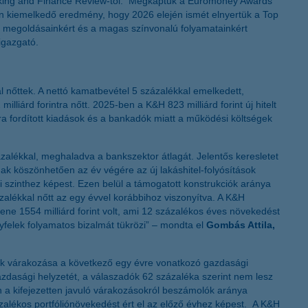
 Banking and Finance Review-tól. Megkaptuk a Euromoney Awards
tén kiemelkedő eredmény, hogy 2026 elején ismét elnyertük a Top
 megoldásainkért és a magas színvonalú folyamatainkért
igazgató.
 nőttek. A nettó kamatbevétel 5 százalékkal emelkedett,
lliárd forintra nőtt. 2025-ben a K&H 823 milliárd forint új hitelt
okra fordított kiadások és a bankadók miatt a működési költségek
ázalékkal, meghaladva a bankszektor átlagát. Jelentős keresletet
mnak köszönhetően az év végére az új lakáshitel-folyósítások
szinthez képest. Ezen belül a támogatott konstrukciók aránya
alékkal nőtt az egy évvel korábbihoz viszonyítva. A K&H
ene 1554 milliárd forint volt, ami 12 százalékos éves növekedést
yfelek folyamatos bizalmát tükrözi” – mondta el
Gombás Attila,
atok várakozása a következő egy évre vonatkozó gazdasági
 gazdasági helyzetét, a válaszadók 62 százaléka szerint nem lesz
a kifejezetten javuló várakozásokról beszámolók aránya
zázalékos portfóliónövekedést ért el az előző évhez képest. A K&H