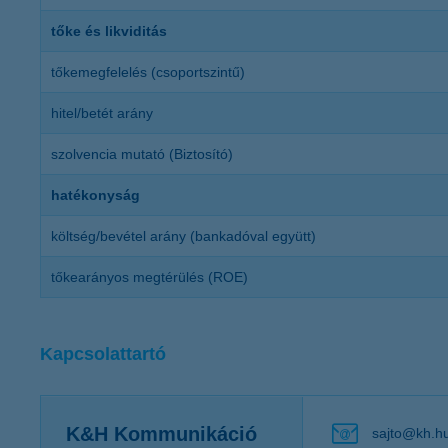
tőke és likviditás
tőkemegfelelés (csoportszintű)
hitel/betét arány
szolvencia mutató (Biztosító)
hatékonyság
költség/bevétel arány (bankadóval együtt)
tőkearányos megtérülés (ROE)
Kapcsolattartó
K&H Kommunikáció
sajto@kh.h