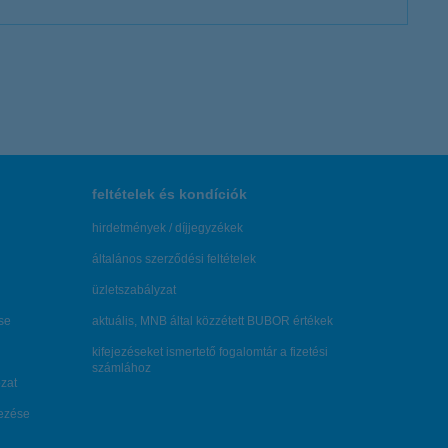
feltételek és kondíciók
hirdetmények / díjjegyzékek
általános szerződési feltételek
üzletszabályzat
se
aktuális, MNB által közzétett BUBOR értékek
kifejezéseket ismertető fogalomtár a fizetési
számlához
zat
dezése