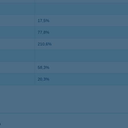
17,5%
77,8%
210,6%
58,3%
20,3%
u