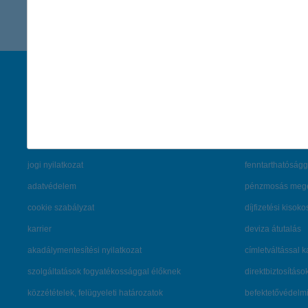
társaságunk
hasznos info
rólunk
pénzügyi tippek
cégcsoport
K&H fejlesztői po
kapcsolat
biztonságos onli
jogi nyilatkozat
fenntarthatóságg
adatvédelem
pénzmosás mege
cookie szabályzat
díjfizetési kisoko
karrier
deviza átutalás
akadálymentesítési nyilatkozat
címletváltással 
szolgáltatások fogyatékossággal élőknek
direktbiztosításo
közzétételek, felügyeleti határozatok
befektetővédelmi