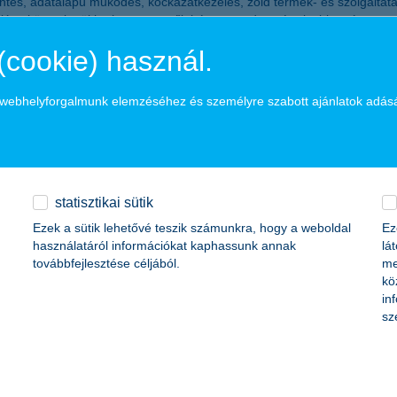
entés, adatalapú működés, kockázatkezelés, zöld termék- és szolgáltatás
lása közvetlenül hathat a vezetők bónuszrendszerére is, biztosítva a s
, az energiahatékonysági kalkulátor, valamint a 27-féle felelős befektet
(cookie) használ.
lkészültséget. A 2024-es év végére a bank zöld minősítésű hitelállomán
a webhelyforgalmunk elemzéséhez és személyre szabott ajánlatok adás
bban, hogy jó úton járunk. Fenntarthatósági stratégiánk nemcsak válas
 ki a
K&H fenntarthatósági vezetője, Suba Levente
.
ólióját, hangsúlyt helyezve a biodiverzitás és a vízvédelem témaköreire
 átállásához.
statisztikai sütik
Ezek a sütik lehetővé teszik számunkra, hogy a weboldal
Ez
használatáról információkat kaphassunk annak
lá
továbbfejlesztése céljából.
me
kö
in
u
sz