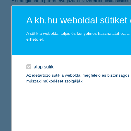
A stratégia hat fő pilléren nyugszik: célvezérelt kibocsátáscsökk
partnerek edukációja. A fenntarthatósági célkitűzések megvalósu
A zöld termékek között kiemelt szerepet kap a K&H zöld lakáshitel
A kh.hu weboldal sütiket 
lízingmegoldások és egyedülálló ÜHG-kalkulátor segíti az ESG-fe
kezelt vagyon pedig megközelítette az ezermilliárdot.
A sütik a weboldal teljes és kényelmes használatához, 
„A Zöld Kerék Díj komoly elismerés számunkra, és megerősítés a
érhető el
.
ügyfeleinkkel együtt egy fenntarthatóbb jövőt építsünk” – emelte
A K&H célja, hogy a következő években tovább bővítse zöld portf
vállalat aktívan kíván hozzájárulni Magyarország zöld gazdasági
alap sütik
Az idetartozó sütik a weboldal megfelelő és biztonságos
Kapcsolattartó
műszaki működését szolgálják.
K&H Kommunikáció
sajto@kh.h
vissza a cikkekhez