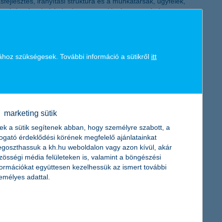
fejlesztés, irányítási struktúra és a munkatársak, ügyfelek,
K&H token megújítás
tratégia végrehajtásának szervezeti beágyazottságát.
ési alap. A vállalati szegmensben zöld hitelek, fenntartható
ya meghaladta a 460 milliárd forintot, a felelős befektetésekben
ához szükségesek. További információ a sütikről
itt
z a globális kihívásokra, hanem lehetőség arra is, hogy
 is. A fenntarthatóságot minden üzleti döntésbe beépítve a
marketing sütik
ek a sütik segítenek abban, hogy személyre szabott, a
togató érdeklődési körének megfelelő ajánlatainkat
goszthassuk a kh.hu weboldalon vagy azon kívül, akár
zösségi média felületeken is, valamint a böngészési
formációkat együttesen kezelhessük az ismert további
emélyes adattal.