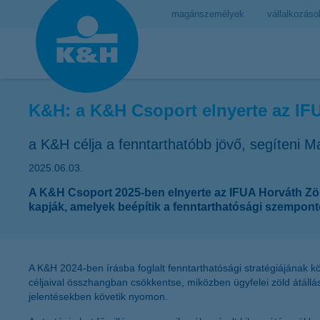
magánszemélyek
vállalkozáso
K&H: a K&H Csoport elnyerte az IFU
a K&H célja a fenntarthatóbb jövő, segíteni M
2025.06.03.
A K&H Csoport 2025-ben elnyerte az IFUA Horváth Zöld K
kapják, amelyek beépítik a fenntarthatósági szemponto
A K&H 2024-ben írásba foglalt fenntarthatósági stratégiájának köz
céljaival összhangban csökkentse, miközben ügyfelei zöld átállá
jelentésekben követik nyomon.