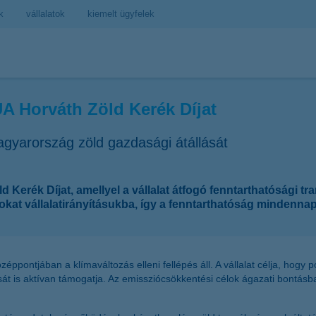
k
vállalatok
kiemelt ügyfelek
A Horváth Zöld Kerék Díjat
agyarország zöld gazdasági átállását
erék Díjat, amellyel a vállalat átfogó fenntarthatósági tran
kat vállalatirányításukba, így a fenntarthatóság mindennap
éppontjában a klímaváltozás elleni fellépés áll. A vállalat célja, hogy
sát is aktívan támogatja. Az emissziócsökkentési célok ágazati bontásb