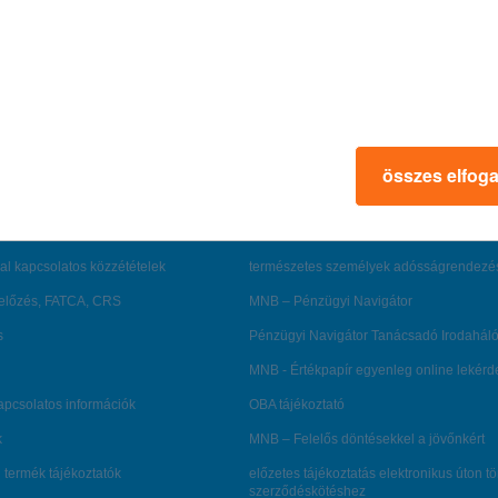
rmációk
ügyfélvédelem
fizetési moratórium
összes elfog
rtál
panaszkezelés
ne fizetés
gyűjtőszámlahitel információk
al kapcsolatos közzétételek
természetes személyek adósságrendezé
lőzés, FATCA, CRS
MNB – Pénzügyi Navigátor
s
Pénzügyi Navigátor Tanácsadó Irodaháló
MNB - Értékpapír egyenleg online lekér
kapcsolatos információk
OBA tájékoztató
k
MNB – Felelős döntésekkel a jövőnkért
 termék tájékoztatók
előzetes tájékoztatás elektronikus úton t
szerződéskötéshez