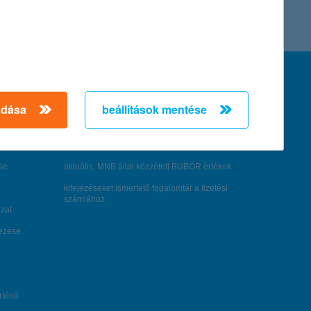
feltételek és kondíciók
hirdetmények / díjjegyzékek
adása
beállítások mentése
általános szerződési feltételek
üzletszabályzat
se
aktuális, MNB által közzétett BUBOR értékek
kifejezéseket ismertető fogalomtár a fizetési
számlához
zat
dezése
örténő