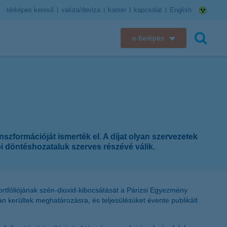
térképes kereső
valuta/deviza
karrier
kapcsolat
English
e-belépés
K&H e-bank
keresés
K&H e-posta
K&H elektronikus postaláda
szformációját ismerték el. A díjat olyan szervezetek
K&H web Electra
i döntéshozataluk szerves részévé válik.
K&H Biztosító ügyfélportál
K&H SZÉP Kártya
 portfóliójának szén-dioxid-kibocsátását a Párizsi Egyezmény
an kerültek meghatározásra, és teljesülésüket évente publikált
K&H e-kártyafelület