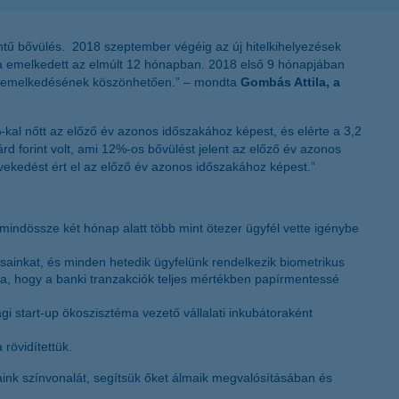
K&H token megújítás
zintű bővülés. 2018 szeptember végéig az új hitelkihelyezések
%-ra emelkedett az elmúlt 12 hónapban. 2018 első 9 hónapjában
-os emelkedésének köszönhetően.” – mondta
Gombás Attila, a
-kal nőtt az előző év azonos időszakához képest, és elérte a 3,2
rd forint volt, ami 12%-os bővülést jelent az előző év azonos
növekedést ért el az előző év azonos időszakához képest.”
mindössze két hónap alatt több mint ötezer ügyfél vette igénybe
ásainkat, és minden hetedik ügyfelünk rendelkezik biometrikus
nyba, hogy a banki tranzakciók teljes mértékben papírmentessé
 start-up ökoszisztéma vezető vállalati inkubátoraként
rövidítettük.
saink színvonalát, segítsük őket álmaik megvalósításában és