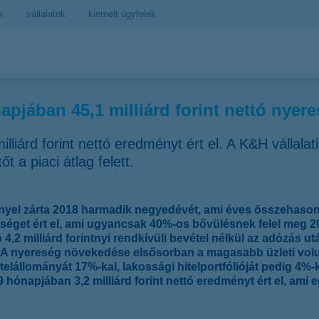
k
vállalatok
kiemelt ügyfelek
jában 45,1 milliárd forint nettó nyeres
liárd forint nettó eredményt ért el. A K&H vállalat
t a piaci átlag felett.
nnyel zárta 2018 harmadik negyedévét, ami éves összehaso
reséget ért el, ami ugyancsak 40%-os bővülésnek felel meg 
2 milliárd forintnyi rendkívüli bevétel nélkül az adózás után
 A nyereség növekedése elsősorban a magasabb üzleti vo
telállományát 17%-kal, lakossági hitelportfólióját pedig 4%-
hónapjában 3,2 milliárd forint nettó eredményt ért el, ami e