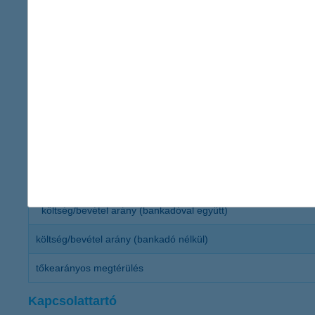
nem-teljesítő hitelek
hitelezési veszteségek
tőke és likviditás
tőkemegfelelési mutató (bankcsoport)
hitel/betét mutató
szolvencia mutató (Biztosító)
hatékonyság
költség/bevétel arány (bankadóval együtt)
költség/bevétel arány (bankadó nélkül)
tőkearányos megtérülés
Kapcsolattartó