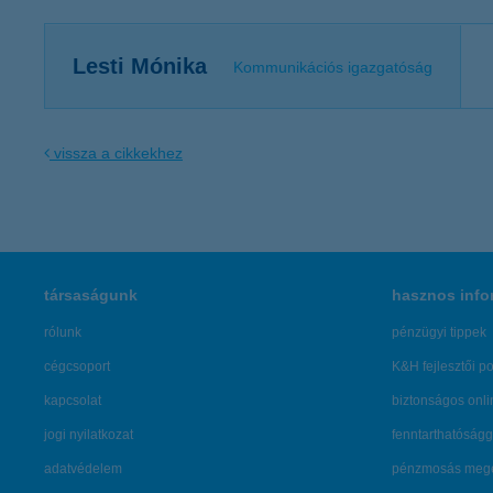
Lesti Mónika
Kommunikációs igazgatóság
vissza a cikkekhez
társaságunk
hasznos info
rólunk
pénzügyi tippek
cégcsoport
K&H fejlesztői po
kapcsolat
biztonságos onli
jogi nyilatkozat
fenntarthatóságg
adatvédelem
pénzmosás mege