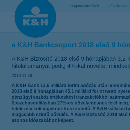
magánszemélyek
vállalkozáso
a K&H Bankcsoport 2018 első 9 hónap
A K&H Biztosító 2018 első 9 hónapjában 3,2 mil
hitelállományát pedig 4%-kal növelte, mindkettő
2018.11.19.
A K&H Bank 13,6 milliárd forint adózás utáni eredmé
2018 első 9 hónapjában 45,1 milliárd forint nettó nye
pénzügyi eszköz értékesítési tranzakciókból származó 4,
összehasonlításban 27%-os növekedésnek felel meg.
hitelezési költségeknek köszönhető. A K&H vállalati hi
magasabb szintű bővülés. A K&H Biztosító 2018 első 9 
azonos időszakához képest.