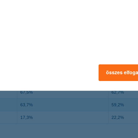
7,8%
6,8%
-0,3%
-0,2%
14,9%
16,2%
62,2%
65,0%
222%
200%
összes elfog
67,5%
62,7%
63,7%
59,2%
17,3%
22,2%