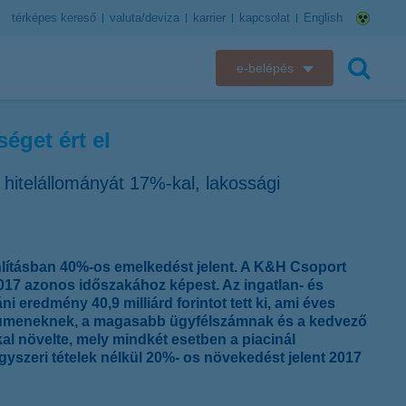
térképes kereső
valuta/deviza
karrier
kapcsolat
English
e-belépés
K&H e-bank
éget ért el
keresés
K&H e-posta
i hitelállományát 17%-kal, lakossági
K&H elektronikus postaláda
K&H web Electra
nlításban 40%-os emelkedést jelent. A K&H Csoport
2017 azonos időszakához képest. Az ingatlan- és
K&H Biztosító ügyfélportál
i eredmény 40,9 milliárd forintot tett ki, ami éves
lumeneknek, a magasabb ügyfélszámnak és a kedvező
K&H SZÉP Kártya
kal növelte, mely mindkét esetben a piacinál
gyszeri tételek nélkül 20%- os növekedést jelent 2017
K&H e-kártyafelület