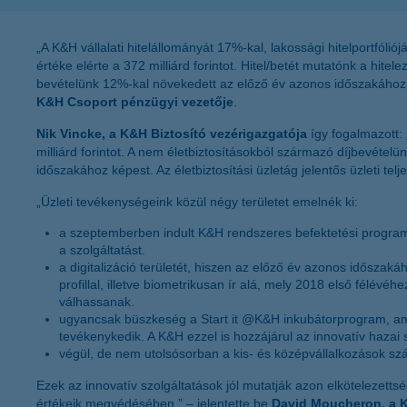
„A K&H vállalati hitelállományát 17%-kal, lakossági hitelportfól
értéke elérte a 372 milliárd forintot. Hitel/betét mutatónk a h
bevételünk 12%-kal növekedett az előző év azonos időszakához
K&H Csoport pénzügyi vezetője
.
Nik Vincke, a K&H Biztosító vezérigazgatója
így fogalmazott:
milliárd forintot. A nem életbiztosításokból származó díjbevétel
időszakához képest. Az életbiztosítási üzletág jelentős üzleti t
„Üzleti tevékenységeink közül négy területet emelnék ki:
a szeptemberben indult K&H rendszeres befektetési programun
a szolgáltatást.
a digitalizáció területét, hiszen az előző év azonos időszak
profillal, illetve biometrikusan ír alá, mely 2018 első félé
válhassanak.
ugyancsak büszkeség a Start it @K&H inkubátorprogram, amel
tevékenykedik. A K&H ezzel is hozzájárul az innovatív hazai 
végül, de nem utolsósorban a kis- és középvállalkozások szám
Ezek az innovatív szolgáltatások jól mutatják azon elkötelezett
értékeik megvédésében.” – jelentette be
David Moucheron, a K