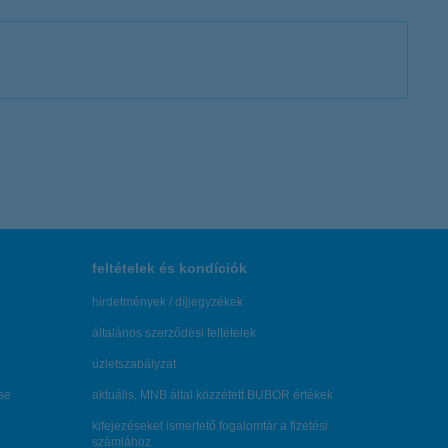
feltételek és kondíciók
hirdetmények / díjjegyzékek
általános szerződési feltételek
üzletszabályzat
se
aktuális, MNB által közzétett BUBOR értékek
kifejezéseket ismertető fogalomtár a fizetési
számlához