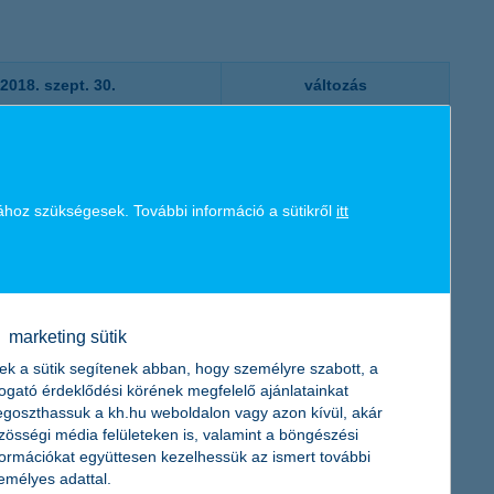
2018. szept. 30.
változás
+40,1%
+9,4%
ához szükségesek. További információ a sütikről
itt
+4,3%
+4,9%
+12,0%
marketing sütik
ek a sütik segítenek abban, hogy személyre szabott, a
+4,0%
togató érdeklődési körének megfelelő ajánlatainkat
goszthassuk a kh.hu weboldalon vagy azon kívül, akár
zösségi média felületeken is, valamint a böngészési
formációkat együttesen kezelhessük az ismert további
emélyes adattal.