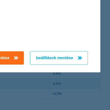
-1,0%
+0,1%
+1,3%
+2,8%
adása
beállítások mentése
-4,8%
-4,5%
+4,9%