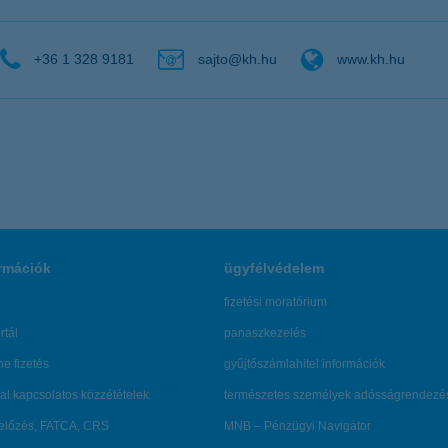
+36 1 328 9181
sajto@kh.hu
www.kh.hu
rmációk
ügyfélvédelem
fizetési moratórium
rtál
panaszkezelés
ne fizetés
gyűjtőszámlahitel információk
al kapcsolatos közzétételek
természetes személyek adósságrendezé
lőzés, FATCA, CRS
MNB – Pénzügyi Navigátor