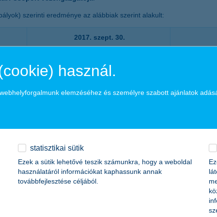
ályok) szerinti eredménye az alábbiak szerint alakult:
2017. szept. 30.
32,2
45,1
(cookie) használ.
1362
1490
a webhelyforgalmunk elemzéséhez és személyre szabott ajánlatok adás
2199
2293
781
819
dkívüli
109,1
122,1
statisztikai sütik
Ezek a sütik lehetővé teszik számunkra, hogy a weboldal
Ez
-72,3
használatáról információkat kaphassunk annak
lá
t
-69,5
továbbfejlesztése céljából.
me
kö
in
sz