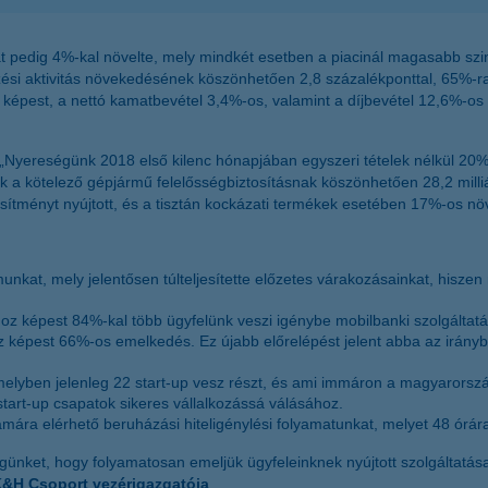
ióját pedig 4%-kal növelte, mely mindkét esetben a piacinál magasabb s
itelezési aktivitás növekedésének köszönhetően 2,8 százalékponttal, 65
 képest, a nettó kamatbevétel 3,4%-os, valamint a díjbevétel 12,6%
 „Nyereségünk 2018 első kilenc hónapjában egyszeri tételek nélkül 20%
ünk a kötelező gépjármű felelősségbiztosításnak köszönhetően 28,2 milliá
eljesítményt nyújtott, és a tisztán kockázati termékek esetében 17%-os 
kat, mely jelentősen túlteljesítette előzetes várakozásainkat, hiszen 
ához képest 84%-kal több ügyfelünk veszi igénybe mobilbanki szolgáltat
véhez képest 66%-os emelkedés. Ez újabb előrelépést jelent abba az irá
yben jelenleg 22 start-up vesz részt, és ami immáron a magyarországi
start-up csapatok sikeres vállalkozássá válásához.
ára elérhető beruházási hiteligénylési folyamatunkat, melyet 48 órára 
ségünket, hogy folyamatosan emeljük ügyfeleinknek nyújtott szolgáltatá
&H Csoport vezérigazgatója
.