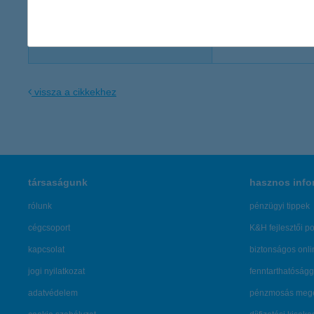
K&H Kommunikáció
sajto@kh.h
vissza a cikkekhez
társaságunk
hasznos info
rólunk
pénzügyi tippek
cégcsoport
K&H fejlesztői po
kapcsolat
biztonságos onli
jogi nyilatkozat
fenntarthatóságg
adatvédelem
pénzmosás mege