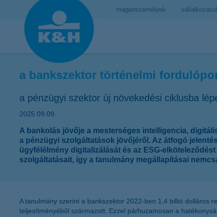
magánszemélyek
vállalkozáso
a bankszektor történelmi fordulópo
a pénzügyi szektor új növekedési ciklusba lépe
2025.09.09.
A bankolás jövője a mesterséges intelligencia, digitá
a pénzügyi szolgáltatások jövőjéről. Az átfogó jelent
ügyfélélmény digitalizálását és az ESG-elköteleződés
szolgáltatásait, így a tanulmány megállapításai nemcs
A tanulmány szerint a bankszektor 2022-ben 1,4 billió dolláros r
teljesítményéből származott. Ezzel párhuzamosan a hatékonyság