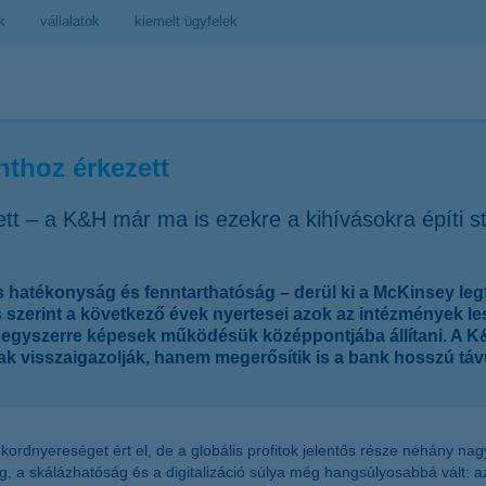
k
vállalatok
kiemelt ügyfelek
nthoz érkezett
tt – a K&H már ma is ezekre a kihívásokra építi st
lis hatékonyság és fenntarthatóság – derül ki a McKinsey le
és szerint a következő évek nyertesei azok az intézmények le
t egyszerre képesek működésük középpontjába állítani. A K&
ak visszaigazolják, hanem megerősítik is a bank hosszú távú
ekordnyereséget ért el, de a globális profitok jelentős része néhány na
, a skálázhatóság és a digitalizáció súlya még hangsúlyosabbá vált: 