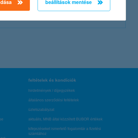
adása
beállítások mentése
feltételek és kondíciók
hirdetmények / díjjegyzékek
általános szerződési feltételek
üzletszabályzat
se
aktuális, MNB által közzétett BUBOR értékek
kifejezéseket ismertető fogalomtár a fizetési
számlához