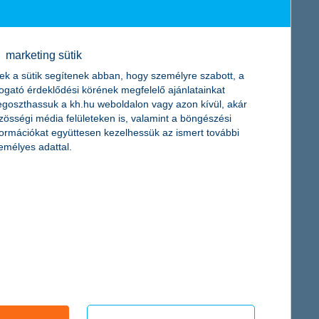
ősorban megújulóenergia-beruházásokra és környezettudatos
megoldások. A K&H felelős befektetési alapjaiban kezelt vagyon
marketing sütik
l nem csupán az alacsonyabb kibocsátású gazdaság
ek a sütik segítenek abban, hogy személyre szabott, a
togató érdeklődési körének megfelelő ajánlatainkat
goszthassuk a kh.hu weboldalon vagy azon kívül, akár
 százalékos részesedéssel bír. A vállalati zöldhitel-kihelyezés
zösségi média felületeken is, valamint a böngészési
sének 6 százalékát adta.
formációkat együttesen kezelhessük az ismert további
emélyes adattal.
yek gyorsan és célzottan képesek alkalmazkodni. A közepes
lizátorokká válnak. A K&H ezt a szerepet már ma is vállalja –
célokról.