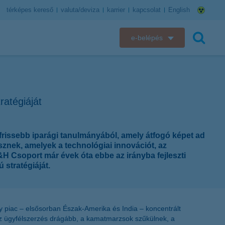
térképes kereső
valuta/deviza
karrier
kapcsolat
English
e-belépés
K&H e-bank
keresés
K&H e-posta
ratégiáját
K&H elektronikus postaláda
gfrissebb iparági tanulmányából, amely átfogó képet ad
K&H web Electra
sznek, amelyek a technológiai innovációt, az
H Csoport már évek óta ebbe az irányba fejleszti
K&H Biztosító ügyfélportál
 stratégiáját.
K&H SZÉP Kártya
gy piac – elsősorban Észak-Amerika és India – koncentrált
K&H e-kártyafelület
az ügyfélszerzés drágább, a kamatmarzsok szűkülnek, a