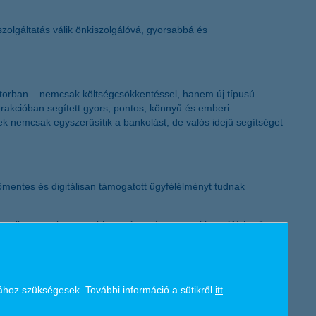
K&H token megújítás
szolgáltatás válik önkiszolgálóvá, gyorsabbá és
zektorban – nemcsak költségcsökkentéssel, hanem új típusú
terakcióban segített gyors, pontos, könnyű és emberi
rek nemcsak egyszerűsítik a bankolást, de valós idejű segítséget
mentes és digitálisan támogatott ügyfélélményt tudnak
tat alkot, amely gyors, biztonságos és azonnal hozzáférhető
 átállásban. A tanulmány szerint az ESG szempontok iránti
ához szükségesek. További információ a sütikről
itt
rtfóliók és az éghajlathoz alkalmazkodó hitelezés a banki