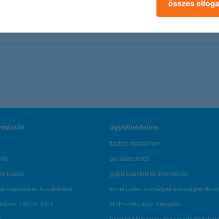
összes elfog
u
rmációk
ügyfélvédelem
fizetési moratórium
rtál
panaszkezelés
ne fizetés
gyűjtőszámlahitel információk
al kapcsolatos közzétételek
természetes személyek adósságrendezé
lőzés, FATCA, CRS
MNB – Pénzügyi Navigátor