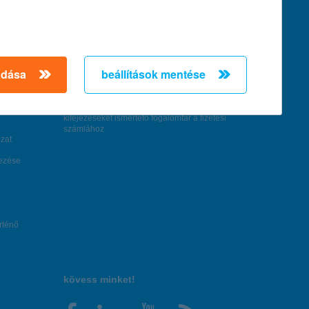
feltételek és kondíciók
hirdetmények / díjjegyzékek
általános szerződési feltételek
adása
beállítások mentése
üzletszabályzat
se
aktuális, MNB által közzétett BUBOR értékek
kifejezéseket ismertető fogalomtár a fizetési
számlához
zat
dezése
örténő
kövess minket!