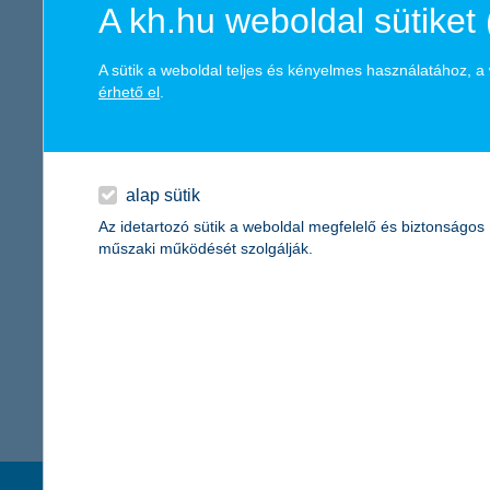
„A K&H-nál vezető pénzügyi intézetként hisszük, hogy ügyfeleink
A kh.hu weboldal sütiket 
törekszünk, hogy válaszokat adjunk a társadalmi igényekre, am
fontos, hogy mindig az aktuális társadalmi problémákra reagáljun
A sütik a weboldal teljes és kényelmes használatához, 
intézésének innovatív és digitális, egyúttal a járványügyi sze
érhető el
.
elleni küzdelmét. Az összeget a kórházak saját maguk által meg
kommunikációs ügyvezető igazgatója
.
Kapcsolattartó
alap sütik
Az idetartozó sütik a weboldal megfelelő és biztonságos
műszaki működését szolgálják.
K&H - Kommunikációs igazgatóság
vissza a cikkekhez