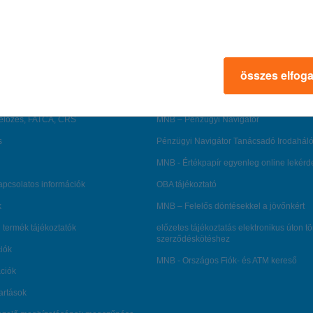
rmációk
ügyfélvédelem
fizetési moratórium
rtál
panaszkezelés
összes elfog
ne fizetés
gyűjtőszámlahitel információk
al kapcsolatos közzétételek
természetes személyek adósságrendezé
lőzés, FATCA, CRS
MNB – Pénzügyi Navigátor
s
Pénzügyi Navigátor Tanácsadó Irodaháló
MNB - Értékpapír egyenleg online lekér
kapcsolatos információk
OBA tájékoztató
k
MNB – Felelős döntésekkel a jövőnkért
 termék tájékoztatók
előzetes tájékoztatás elektronikus úton t
szerződéskötéshez
ciók
MNB - Országos Fiók- és ATM kereső
ációk
tartások