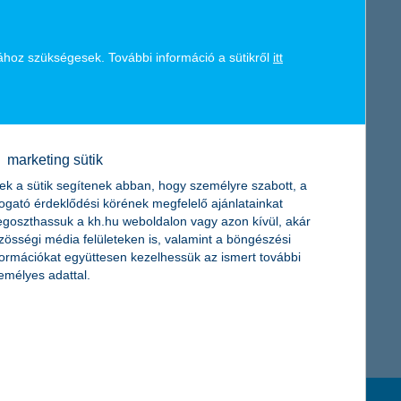
a környezetért, amelyben dolgozunk, élünk. Mindig is arra
K&H token megújítás
 Hosszú távú elkötelezettségünk mellett azonban ugyanilyen
hetőségeket. E kettőt ötvöztük most azzal, hogy a pénzügyek
ához szükségesek. További információ a sütikről
itt
legnagyobb szükség van a segítségre – a kórházak koronavírus
vel összefüggésben” – mondta el
Horváth Magyary Nóra, a K&H
marketing sütik
ek a sütik segítenek abban, hogy személyre szabott, a
togató érdeklődési körének megfelelő ajánlatainkat
goszthassuk a kh.hu weboldalon vagy azon kívül, akár
8413
zösségi média felületeken is, valamint a böngészési
formációkat együttesen kezelhessük az ismert további
emélyes adattal.