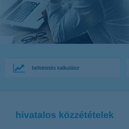
befektetés kalkulátor
hivatalos közzétételek