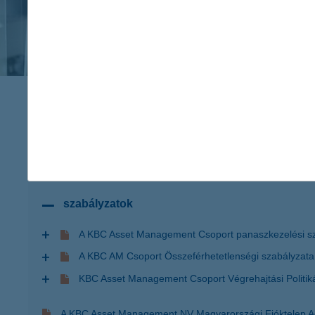
szabályzatok
A KBC Asset Management Csoport panaszkezelési s
A KBC AM Csoport Összeférhetetlenségi szabályzata
KBC Asset Management Csoport Végrehajtási Politiká
A KBC Asset Management NV Magyarországi Fióktelep Ad