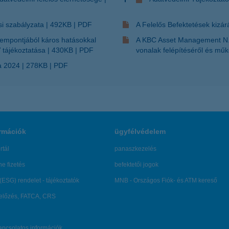
si szabályzata
492KB
PDF
A Felelős Befektetések kizár
zempontjából káros hatásokkal
A KBC Asset Management N.V
 tájékoztatása
430KB
PDF
vonalak felépítéséről és mű
ja 2024
278KB
PDF
rmációk
ügyfélvédelem
rtál
panaszkezelés
ne fizetés
befektetői jogok
(ESG) rendelet - tájékoztatók
MNB - Országos Fiók- és ATM kereső
lőzés, FATCA, CRS
kapcsolatos információk