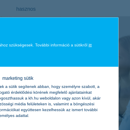
hasznos
ához szükségesek. További információ a sütikről
itt
marketing sütik
ek a sütik segítenek abban, hogy személyre szabott, a
togató érdeklődési körének megfelelő ajánlatainkat
goszthassuk a kh.hu weboldalon vagy azon kívül, akár
zösségi média felületeken is, valamint a böngészési
formációkat együttesen kezelhessük az ismert további
emélyes adattal.