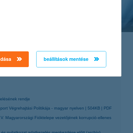
adása
beállítások mentése
zelésének rendje
rt Végrehajtási Politikája - magyar nyelven
504KB
PDF
. Magyarországi Fióktelepe vezetőjének korrupció-ellenes
és nyilatkozat adatkezelés megkezdése előtt (archív)