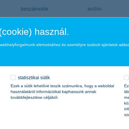
beszámolók
archív
(cookie) használ.
a webhelyforgalmunk elemzéséhez és személyre szabott ajánlatok adás
lejárt alapok
-tól
statisztikai sütik
Ezek a sütik lehetővé teszik számunkra, hogy a weboldal
Ez
használatáról információkat kaphassunk annak
lá
éli teljesítmények
továbbfejlesztése céljából.
me
kö
in
sz
TOP 5 partner