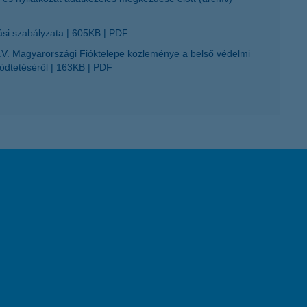
ási szabályzata
605KB
PDF
. Magyarországi Fióktelepe közleménye a belső védelmi
ködtetéséről
163KB
PDF