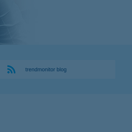
K&H token megújítás
trendmonitor blog