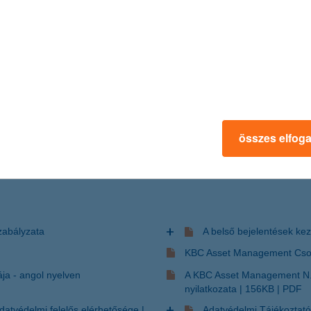
szabályzatok
összes elfog
zabályzata
A belső bejelentések ke
KBC Asset Management Csopo
ja - angol nyelven
A KBC Asset Management N.V
nyilatkozata
156KB
PDF
atvédelmi felelős elérhetősége
Adatvédelmi Tájékoztató 