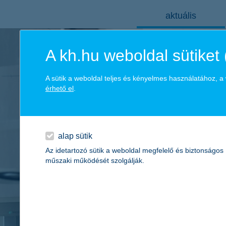
aktuális
A kh.hu weboldal sütiket 
A sütik a weboldal teljes és kényelmes használatához, 
2026
terméktájékoztatók
érhető el
.
kiemelt információkat tartalmazó dokumentum 2023
alap sütik
Az idetartozó sütik a weboldal megfelelő és biztonságos
műszaki működését szolgálják.
teljesítmény-forgatókönyvek
múltb
fenntarthatósággal kapcsolatos közzétételek