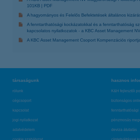
101KB
PDF
A hagyományos és Felelős Befektetések általános kizárá
A fenntarthatósági kockázatokkal és a fenntarthatóság s
kapcsolatos nyilatkozatok - a KBC Asset Management NV
A KBC Asset Management Csoport Kompenzációs riport
társaságunk
hasznos info
rólunk
K&H fejlesztői po
cégcsoport
biztonságos onli
kapcsolat
fenntarthatósági 
jogi nyilatkozat
pénzmosás mege
adatvédelem
deviza átutalás
cookie szabályzat
címletváltással 