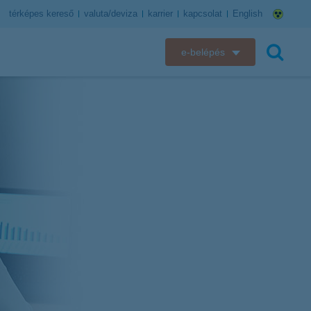
térképes kereső
valuta/deviza
karrier
kapcsolat
English
e-belépés
K&H e-bank
keresés
K&H e-posta
K&H elektronikus postaláda
K&H web Electra
K&H Biztosító ügyfélportál
K&H SZÉP Kártya
K&H e-kártyafelület