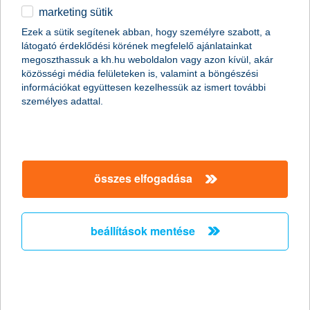
marketing sütik
Ezek a sütik segítenek abban, hogy személyre szabott, a
a portfólióépítésről röviden
látogató érdeklődési körének megfelelő ajánlatainkat
megoszthassuk a kh.hu weboldalon vagy azon kívül, akár
közösségi média felületeken is, valamint a böngészési
információkat együttesen kezelhessük az ismert további
A portfólió-építés befektetéseinknek a személyes
személyes adattal.
pénzügyi céljainkhoz és kockázatviselési
hajlandóságunkhoz igazított, közgazdaságtani alapokon
nyugvó kezelését jelenti.
A megfelelő válasz egy, a kockázatvállalási
hajlandóságunknak megfelelően összeállított, jól
összes elfogadása
diverzifikált, nemzetközi eszközöket is tartalmazó,
hatékony portfólió lehet. Ha jól választjuk meg a pénzpiaci
eszközök, a nemzetközi és hazai kötvények és
részvények, illetve az egyéb alternatív eszközök (pl.
beállítások mentése
nyersanyagok) arányát, úgy csak akkora árfolyam-
ingadozást vállalunk a teljes portfóliónk szintjén, ami
nekünk még komfortos, viszont ehhez az ingadozáshoz a
lehető legjobb várható hozamot kapjuk.
A legfontosabb, hogy hozamelvárásunkat a személyes