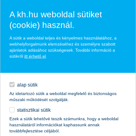
A kh.hu weboldal sütiket
(cookie) használ.
ismerd meg a befektetések
A sütik a weboldal teljes és kényelmes használatához, a
webhelyforgalmunk elemzéséhez és személyre szabott
világát!
ajánlatok adásához szükségesek. További információ a
sütikről
itt érhető el
.
a portfólió-építésről röviden
egyéb
ismerd meg a befektetési alapokat!
mik azok a felelős befektetések?
English
alap sütik
Az idetartozó sütik a weboldal megfelelő és biztonságos
műszaki működését szolgálják.
statisztikai sütik
Ezek a sütik lehetővé teszik számunkra, hogy a weboldal
használatáról információkat kaphassunk annak
továbbfejlesztése céljából.
rólunk
K&H Alapkezelő
ismerd meg a befektetések világát!