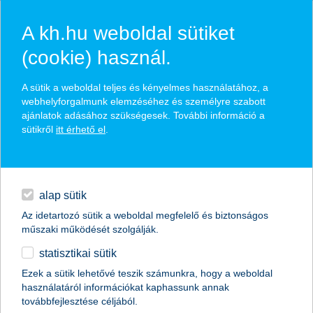
A kh.hu weboldal sütiket
(cookie) használ.
hírek és hivatalos
A sütik a weboldal teljes és kényelmes használatához, a
közzétételek
webhelyforgalmunk elemzéséhez és személyre szabott
ajánlatok adásához szükségesek. További információ a
sütikről
itt érhető el
.
egyéb
English
alap sütik
Az idetartozó sütik a weboldal megfelelő és biztonságos
műszaki működését szolgálják.
statisztikai sütik
K&H: kár bedőlni mindennek, amit az
Ezek a sütik lehetővé teszik számunkra, hogy a weboldal
használatáról információkat kaphassunk annak
MI mond
továbbfejlesztése céljából.