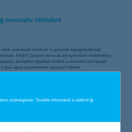
K&H token megújítás
innovatív ötletekre
Az okok számosak lehetnek: a gyorsuló éghajlatváltozás,
mbereknek. A K&H Csoport nemcsak környezetünk védelméhez,
lyázatot, amelyben egyebek mellett a termékek környezeti
 jövő agrárszakemberek innovatív ötleteit.
ához szükségesek. További információ a sütikről
itt
kínál a gyerekeknek. Eközben sokat tanulhatnak egyebek mellett