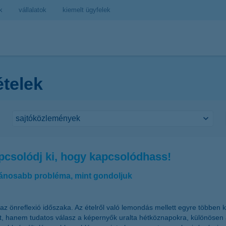
k
vállalatok
kiemelt ügyfelek
ételek
kapcsolódj ki, hogy kapcsolódhass!
alánosabb probléma, mint gondoljuk
z önreflexió időszaka. Az ételről való lemondás mellett egyre többen ke
vat, hanem tudatos válasz a képernyők uralta hétköznapokra, különösen 