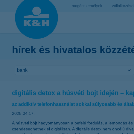
magánszemélyek
vállalkozáso
hírek és hivatalos közzét
digitális detox a húsvéti böjt idején – 
az addiktív telefonhasználat sokkal súlyosabb és ált
2025.04.17.
A húsvéti böjt hagyományosan a befelé fordulás, a lemondás és a
csendesedhetnek el digitálisan. A digitális detox nem öncélú di