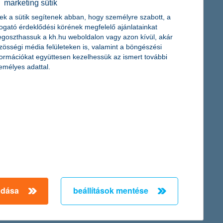
marketing sütik
ek a sütik segítenek abban, hogy személyre szabott, a
togató érdeklődési körének megfelelő ajánlatainkat
goszthassuk a kh.hu weboldalon vagy azon kívül, akár
zösségi média felületeken is, valamint a böngészési
formációkat együttesen kezelhessük az ismert további
. Tavaly és tavalyelőtt is az éttermekben költötték a
emélyes adattal.
ártyás forgalom.
tézet. A kedvezményes kamatozású munkáshitel esetében a
tnak az igénylésbe.
adása
beállítások mentése
← Első
Előző
Következő
utolsó →