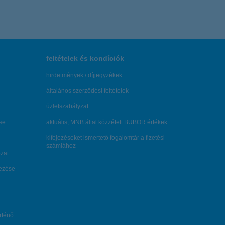
feltételek és kondíciók
hirdetmények / díjjegyzékek
általános szerződési feltételek
üzletszabályzat
se
aktuális, MNB által közzétett BUBOR értékek
kifejezéseket ismertető fogalomtár a fizetési
számlához
zat
dezése
örténő