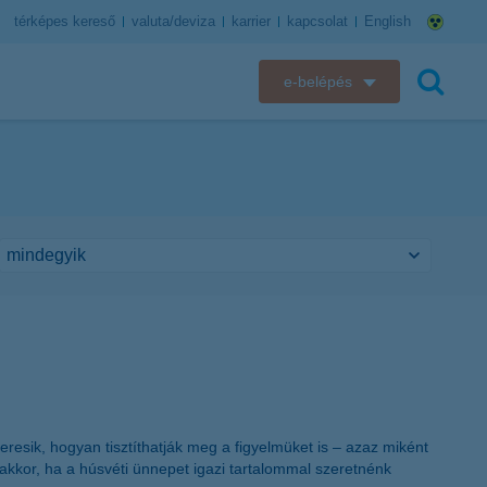
térképes kereső
valuta/deviza
karrier
kapcsolat
English
e-belépés
K&H e-bank
keresés
K&H e-posta
K&H elektronikus postaláda
K&H web Electra
K&H Biztosító ügyfélportál
K&H SZÉP Kártya
resik, hogyan tisztíthatják meg a figyelmüket is – azaz miként
K&H e-kártyafelület
akkor, ha a húsvéti ünnepet igazi tartalommal szeretnénk