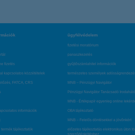
rmációk
ügyfélvédelem
fizetési moratórium
rtál
panaszkezelés
ne fizetés
gyűjtőszámlahitel információk
al kapcsolatos közzétételek
természetes személyek adósságrendezé
lőzés, FATCA, CRS
MNB – Pénzügyi Navigátor
s
Pénzügyi Navigátor Tanácsadó Irodaháló
MNB - Értékpapír egyenleg online lekér
kapcsolatos információk
OBA tájékoztató
k
MNB – Felelős döntésekkel a jövőnkért
 termék tájékoztatók
előzetes tájékoztatás elektronikus úton t
szerződéskötéshez