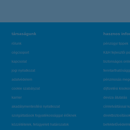
társaságunk
hasznos info
rólunk
pénzügyi tippek
cégcsoport
K&H fejlesztői po
kapcsolat
biztonságos onli
jogi nyilatkozat
fenntarthatóságg
adatvédelem
pénzmosás mege
cookie szabályzat
díjfizetési kisoko
karrier
deviza átutalás
akadálymentesítési nyilatkozat
címletváltással 
szolgáltatások fogyatékossággal élőknek
direktbiztosításo
közzétételek, felügyeleti határozatok
befektetővédelmi