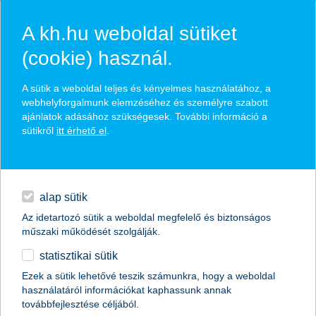
A kh.hu weboldal sütiket
(cookie) használ.
hírek és hivatalos
A sütik a weboldal teljes és kényelmes használatához, a
közzétételek
webhelyforgalmunk elemzéséhez és személyre szabott
ajánlatok adásához szükségesek. További információ a
sütikről
itt érhető el
.
egyéb
English
alap sütik
Az idetartozó sütik a weboldal megfelelő és biztonságos
műszaki működését szolgálják.
statisztikai sütik
kihívásokkal teli év vár a magyar
Ezek a sütik lehetővé teszik számunkra, hogy a weboldal
használatáról információkat kaphassunk annak
mezőgazdaságra
továbbfejlesztése céljából.