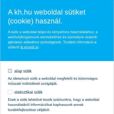
A kh.hu weboldal sütiket
(cookie) használ.
hírek és hivatalos
A sütik a weboldal teljes és kényelmes használatához, a
közzétételek
webhelyforgalmunk elemzéséhez és személyre szabott
ajánlatok adásához szükségesek. További információ a
sütikről
itt érhető el
.
egyéb
English
alap sütik
Az idetartozó sütik a weboldal megfelelő és biztonságos
műszaki működését szolgálják.
statisztikai sütik
idén is megválasztották az ország
Ezek a sütik lehetővé teszik számunkra, hogy a weboldal
használatáról információkat kaphassunk annak
kedvenc testnevelőtanárait
továbbfejlesztése céljából.