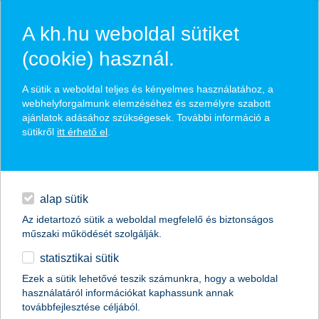
A kh.hu weboldal sütiket
(cookie) használ.
hírek és hivatalos
A sütik a weboldal teljes és kényelmes használatához, a
közzétételek
webhelyforgalmunk elemzéséhez és személyre szabott
ajánlatok adásához szükségesek. További információ a
sütikről
itt érhető el
.
egyéb
English
alap sütik
Az idetartozó sütik a weboldal megfelelő és biztonságos
műszaki működését szolgálják.
statisztikai sütik
kérni sem kell, mégis a felére vagy
Ezek a sütik lehetővé teszik számunkra, hogy a weboldal
használatáról információkat kaphassunk annak
nullára csökkenhet a számladíj
továbbfejlesztése céljából.