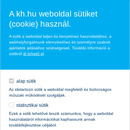
A kh.hu weboldal sütiket
(cookie) használ.
hírek és hivatalos
A sütik a weboldal teljes és kényelmes használatához, a
közzétételek
webhelyforgalmunk elemzéséhez és személyre szabott
ajánlatok adásához szükségesek. További információ a
sütikről
itt érhető el
.
egyéb
English
alap sütik
Az idetartozó sütik a weboldal megfelelő és biztonságos
műszaki működését szolgálják.
statisztikai sütik
K&H: fizetésemelésre számít a fiatalok
Ezek a sütik lehetővé teszik számunkra, hogy a weboldal
használatáról információkat kaphassunk annak
többsége
továbbfejlesztése céljából.