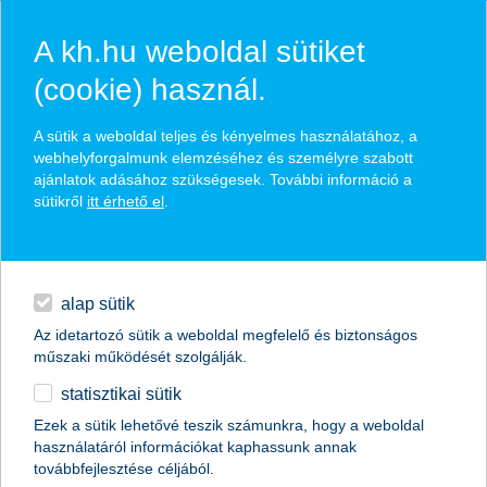
A kh.hu weboldal sütiket
(cookie) használ.
hírek és hivatalos
A sütik a weboldal teljes és kényelmes használatához, a
közzétételek
webhelyforgalmunk elemzéséhez és személyre szabott
ajánlatok adásához szükségesek. További információ a
sütikről
itt érhető el
.
egyéb
English
alap sütik
Az idetartozó sütik a weboldal megfelelő és biztonságos
műszaki működését szolgálják.
statisztikai sütik
K&H: fizetésemelésre számít a fiatalok
Ezek a sütik lehetővé teszik számunkra, hogy a weboldal
használatáról információkat kaphassunk annak
többsége
továbbfejlesztése céljából.