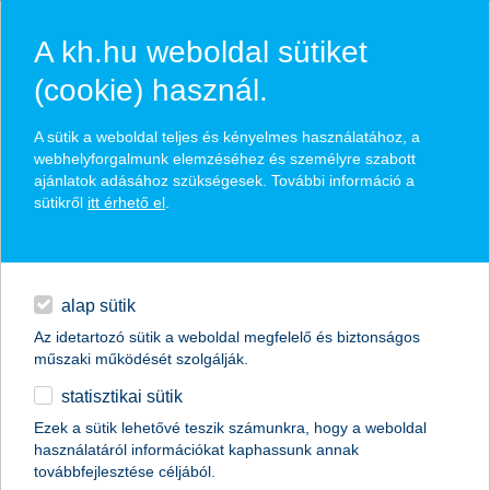
A kh.hu weboldal sütiket
(cookie) használ.
hírek és hivatalos
A sütik a weboldal teljes és kényelmes használatához, a
közzétételek
webhelyforgalmunk elemzéséhez és személyre szabott
ajánlatok adásához szükségesek. További információ a
sütikről
itt érhető el
.
egyéb
English
alap sütik
Az idetartozó sütik a weboldal megfelelő és biztonságos
műszaki működését szolgálják.
statisztikai sütik
a 3 százalékos lakáshitel a SZÉP
Ezek a sütik lehetővé teszik számunkra, hogy a weboldal
használatáról információkat kaphassunk annak
kártyák forgalmát is fellendítheti
továbbfejlesztése céljából.