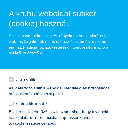
A kh.hu weboldal sütiket
(cookie) használ.
hírek és hivatalos
A sütik a weboldal teljes és kényelmes használatához, a
közzétételek
webhelyforgalmunk elemzéséhez és személyre szabott
ajánlatok adásához szükségesek. További információ a
sütikről
itt érhető el
.
egyéb
English
alap sütik
Az idetartozó sütik a weboldal megfelelő és biztonságos
műszaki működését szolgálják.
statisztikai sütik
K&H: sorozatban harmadszor
Ezek a sütik lehetővé teszik számunkra, hogy a weboldal
használatáról információkat kaphassunk annak
Magyarország legjobb digitális bankja a
továbbfejlesztése céljából.
Euromoney szerint