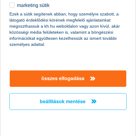
marketing sütik
a díj az ügyfelek élethelyzeteire reagáló digitális
Ezek a sütik segítenek abban, hogy személyre szabott, a
fejlesztéseket ismeri el
látogató érdeklődési körének megfelelő ajánlatainkat
megoszthassuk a kh.hu weboldalon vagy azon kívül, akár
2026.07.23.
közösségi média felületeken is, valamint a böngészési
Sorozatban harmadik alkalommal nyerte el a K&H a
információkat együttesen kezelhessük az ismert további
Magyarország Legjobb Digitális Bankja (Hungary’s Best Digital
személyes adattal.
Bank) díjat a Euromoney Awards for Excellence nemzetközi
versenyén. A rangos elismerés azt igazolja, hogy a K&H
következetes digitális fejlesztéseivel olyan szolgáltatásokat épít,
amelyek az ügyfelek mindennapi élethelyzeteire reagálnak, és a
bankolást egyre könnyebbé, gyorsabbá és személyre
összes elfogadása
szabottabbá teszik.
hogyan reagál a hazai sertéspiac az új
beállítások mentése
kihívásokra?
2026.07.23.
Az idei év júniusában, nyolc év után először, a hazai
sertésállományban is megjelent az afrikai sertéspestis Szabolcs-