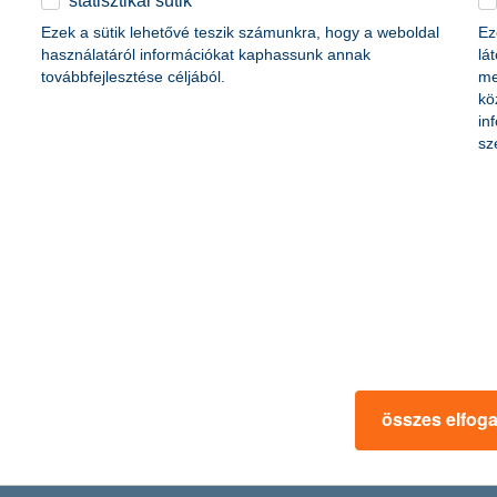
statisztikai sütik
Ezek a sütik lehetővé teszik számunkra, hogy a weboldal
Ez
és környezetkímélő
használatáról információkat kaphassunk annak
lá
továbbfejlesztése céljából.
me
kö
ővé teszi a fizikai objektumok, rendszerek vagy folyamatok virtuális más
in
onyabb döntéshozatalt, a költségek csökkentését és az innovációt.
sz
gtakarítani a Z generáció
efektetni a Z generáció: már 19 évesen elkezdik és a korábbi gener
ukra, a felelős befektetéseket is keresik. Egy félév alatt három és féls
ősítésének köszönhető leginkább.
összes elfog