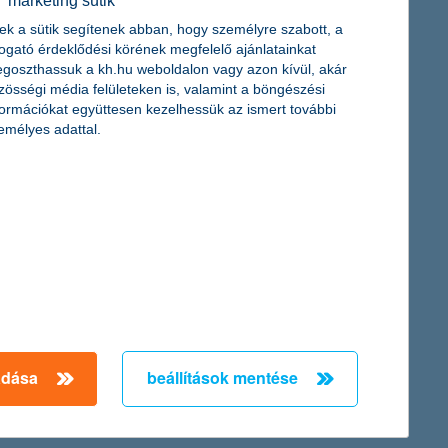
marketing sütik
ek a sütik segítenek abban, hogy személyre szabott, a
togató érdeklődési körének megfelelő ajánlatainkat
goszthassuk a kh.hu weboldalon vagy azon kívül, akár
zösségi média felületeken is, valamint a böngészési
ának létrehozását és szimulációját. Ezek a digitális másolatok
formációkat együttesen kezelhessük az ismert további
emélyes adattal.
ációkhoz képest nagyobb arányban is fektetnek be 21 éves
zeresére nőtt a felelős alapok által kezelt vagyon
adása
beállítások mentése
← Első
Előző
Következő
utolsó →