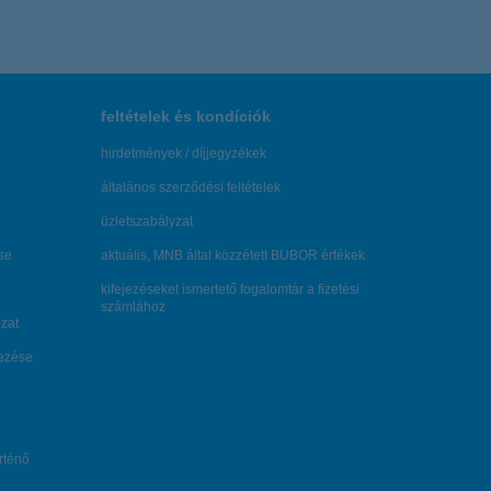
feltételek és kondíciók
hirdetmények / díjjegyzékek
általános szerződési feltételek
üzletszabályzat
se
aktuális, MNB által közzétett BUBOR értékek
kifejezéseket ismertető fogalomtár a fizetési
számlához
zat
dezése
örténő