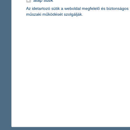
alap sütik
Az idetartozó sütik a weboldal megfelelő és biztonságos
az új technológia egyszerre innovatív, versenyképes 
műszaki működését szolgálják.
2024.10.22.
A digitális ikrek egy olyan fejlett technológia olyan, amely lehet
valós időben gyűjtik és elemzik az adatokat, elősegítve a haték
Már tizenévesen elkezd befektetni és me
óriásit ugrott a felelős alapok kezelt vagyona
2024.10.21.
Minden más generációnál hamarabb és nagyobb mértékben kezd b
koruk előtt. Bár az egyszerűség és a kockázatvállalás fontos szám
Magyarországon, igaz, ez az államkötvények felelős alappá min
446 - 450 / 2 537 tétel megjelenítése.