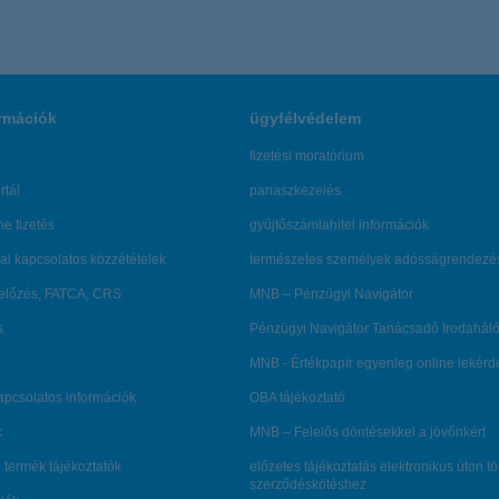
rmációk
ügyfélvédelem
fizetési moratórium
rtál
panaszkezelés
ne fizetés
gyűjtőszámlahitel információk
al kapcsolatos közzétételek
természetes személyek adósságrendezé
lőzés, FATCA, CRS
MNB – Pénzügyi Navigátor
s
Pénzügyi Navigátor Tanácsadó Irodaháló
MNB - Értékpapír egyenleg online lekér
kapcsolatos információk
OBA tájékoztató
k
MNB – Felelős döntésekkel a jövőnkért
 termék tájékoztatók
előzetes tájékoztatás elektronikus úton t
szerződéskötéshez