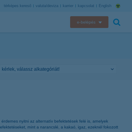
térképes kereső
valuta/deviza
karrier
kapcsolat
English
e-belépés
K&H e-bank
keresés
K&H e-posta
K&H elektronikus postaláda
K&H web Electra
K&H Biztosító ügyfélportál
K&H SZÉP Kártya
rdemes nyitni az alternatív befektetések felé is, amelyek
K&H e-kártyafelület
efektetéseket, mint a narancslé, a kakaó, igaz, ezeknél fokozott