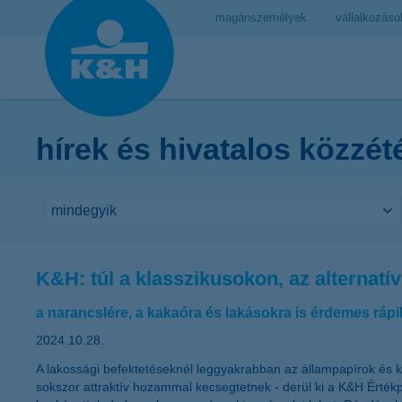
magánszemélyek
vállalkozáso
hírek és hivatalos közzét
K&H: túl a klasszikusokon, az alternat
a narancslére, a kakaóra és lakásokra is érdemes rápil
2024.10.28.
A lakossági befektetéseknél leggyakrabban az állampapírok és kü
sokszor attraktív hozammal kecsegtetnek - derül ki a K&H Értékpa