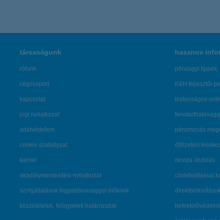
társaságunk
hasznos info
rólunk
pénzügyi tippek
cégcsoport
K&H fejlesztői po
kapcsolat
biztonságos onli
jogi nyilatkozat
fenntarthatóságg
adatvédelem
pénzmosás mege
cookie szabályzat
díjfizetési kisoko
karrier
deviza átutalás
akadálymentesítési nyilatkozat
címletváltással 
szolgáltatások fogyatékossággal élőknek
direktbiztosításo
közzétételek, felügyeleti határozatok
befektetővédelmi