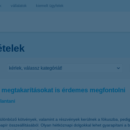
k
vállalatok
kiemelt ügyfelek
ételek
ív megtakarításokat is érdemes megfontolni
lantani
lönböző kötvények, valamint a részvények kerülnek a fókuszba, pedig é
pír összeállításából. Olyan hétköznapi dolgokkal lehet gyarapítani a b