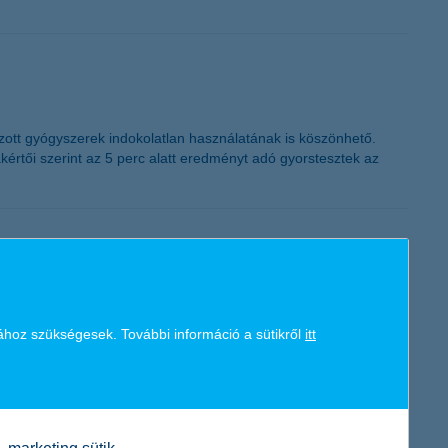
K&H token megújítás
azott gyógyszerek indokolatlan használatának is köszönhető.
kértői szerint az 5 perc alatt eredményt adó gyorstesztek az
ához szükségesek. További információ a sütikről
itt
és gyorsabb is a készpénzes társánál. Ráadásul ezeket
 a figyelmet a K&H Vigyázz, kész, pénz! iskolásoknak