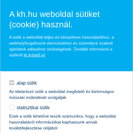
A kh.hu weboldal sütiket
(cookie) használ.
hírek és hivatalos
A sütik a weboldal teljes és kényelmes használatához, a
közzétételek
webhelyforgalmunk elemzéséhez és személyre szabott
ajánlatok adásához szükségesek. További információ a
sütikről
itt érhető el
.
egyéb
English
alap sütik
Az idetartozó sütik a weboldal megfelelő és biztonságos
műszaki működését szolgálják.
statisztikai sütik
K&H: hány forintért kártyáztak a
Ezek a sütik lehetővé teszik számunkra, hogy a weboldal
használatáról információkat kaphassunk annak
magyarok külföldön?
továbbfejlesztése céljából.