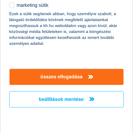
sokan választják a digitális fizetést
marketing sütik
2025.06.19.
Ezek a sütik segítenek abban, hogy személyre szabott, a
látogató érdeklődési körének megfelelő ajánlatainkat
Közel 3 millió alkalommal vásároltak külföldön a K&H
megoszthassuk a kh.hu weboldalon vagy azon kívül, akár
bankkártyás ügyfelei összesen majdnem 58 milliárd forint
közösségi média felületeken is, valamint a böngészési
értékben a tavaly nyári időszakban, az egy vásárlásra jutó
információkat együttesen kezelhessük az ismert további
összeg pedig átlagosan több mint 178 ezer forint volt – közölte a
személyes adattal.
pénzintézet. Ebből az összegből 28 milliárd forintot digitális
eszközökkel – okostelefonnal vagy okosórával – költöttek el. A
külföldi költéseknél a K&H idén nyáron is utólagos visszatérítést
kínál ügyfeleinek, K&H középárfolyamig.
összes elfogadása
K&H: ezermilliárd forint a K&H felelős
alapjaiban, és a hozamok is rendkívül
versenyképesek
beállítások mentése
egy év alatt négyszeresére ugrott a felelős alapok
kezelt vagyona
2025.06.18.