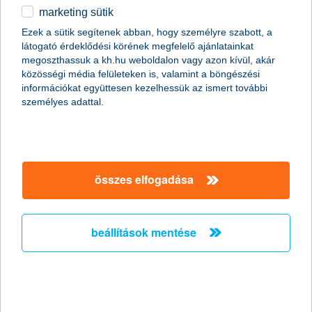
marketing sütik
az AI-asszisztensek a jövőben a vásárlástól a fizetésig
Ezek a sütik segítenek abban, hogy személyre szabott, a
segíthetik a felhasználókat
látogató érdeklődési körének megfelelő ajánlatainkat
megoszthassuk a kh.hu weboldalon vagy azon kívül, akár
2026.07.02.
közösségi média felületeken is, valamint a böngészési
Újabb mérföldkőhöz érkezett az AI-asszisztensekre épülő
információkat együttesen kezelhessük az ismert további
digitális fizetés: a Mastercard bevezette az ehhez szükséges
személyes adattal.
Agent Pay technológiát, amelynek fogadására a K&H is
felkészítette rendszereit. A bank rendszerei már képesek
azonosítani azokat a tranzakciókat, amelyeket a felhasználó
megbízásából mesterséges intelligencia alapú alkalmazások
indítanak. Ez fontos lépés afelé, hogy a jövőben az AI-
összes elfogadása
asszisztensek a kereséstől a fizetésig támogathassák a
vásárlási folyamatot.
beállítások mentése
K&H: kettős képet mutatnak a
középkorú magyarok megtakarításai
sokan továbbra is csak alkalomszerűen tudnak
félretenni