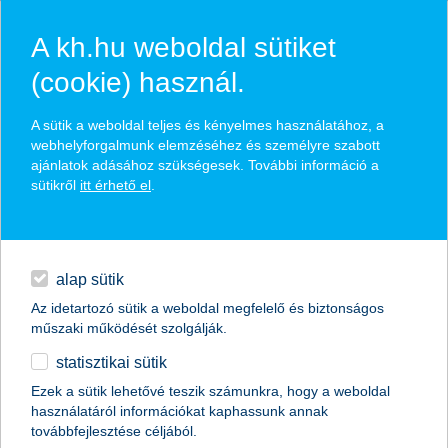
A kh.hu weboldal sütiket
(cookie) használ.
hírek és hivatalos
A sütik a weboldal teljes és kényelmes használatához, a
közzétételek
webhelyforgalmunk elemzéséhez és személyre szabott
ajánlatok adásához szükségesek. További információ a
sütikről
itt érhető el
.
egyéb
English
alap sütik
Az idetartozó sütik a weboldal megfelelő és biztonságos
műszaki működését szolgálják.
statisztikai sütik
a K&H felkészült az AI-asszisztensek
Ezek a sütik lehetővé teszik számunkra, hogy a weboldal
használatáról információkat kaphassunk annak
által kezdeményezett fizetések
továbbfejlesztése céljából.
fogadására