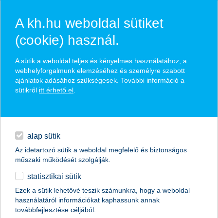
A kh.hu weboldal sütiket
(cookie) használ.
hírek és hivatalos
A sütik a weboldal teljes és kényelmes használatához, a
közzétételek
webhelyforgalmunk elemzéséhez és személyre szabott
ajánlatok adásához szükségesek. További információ a
sütikről
itt érhető el
.
egyéb
English
alap sütik
Az idetartozó sütik a weboldal megfelelő és biztonságos
műszaki működését szolgálják.
statisztikai sütik
minden negyedik cég várakozásait
Ezek a sütik lehetővé teszik számunkra, hogy a weboldal
használatáról információkat kaphassunk annak
felülírja a közel-keleti konfliktus
továbbfejlesztése céljából.