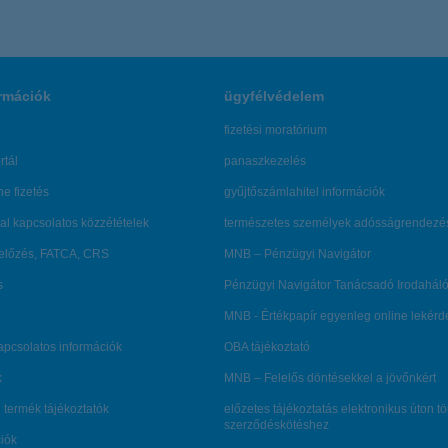
rmációk
ügyfélvédelem
fizetési moratórium
rtál
panaszkezelés
ne fizetés
gyűjtőszámlahitel információk
al kapcsolatos közzétételek
természetes személyek adósságrendezé
lőzés, FATCA, CRS
MNB – Pénzügyi Navigátor
s
Pénzügyi Navigátor Tanácsadó Irodaháló
MNB - Értékpapír egyenleg online lekér
kapcsolatos információk
OBA tájékoztató
k
MNB – Felelős döntésekkel a jövőnkért
 termék tájékoztatók
előzetes tájékoztatás elektronikus úton t
szerződéskötéshez
ciók