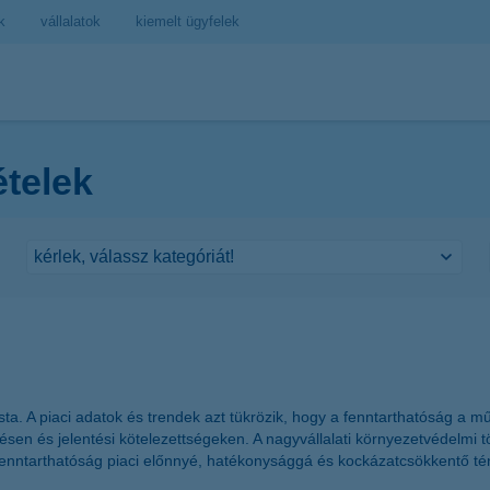
k
vállalatok
kiemelt ügyfelek
ételek
ta. A piaci adatok és trendek azt tükrözik, hogy a fenntarthatóság a 
jtésen és jelentési kötelezettségeken. A nagyvállalati környezetvédelm
. A fenntarthatóság piaci előnnyé, hatékonysággá és kockázatcsökkentő