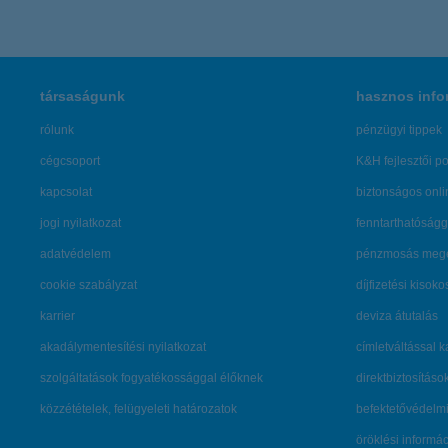
társaságunk
hasznos info
rólunk
pénzügyi tippek
cégcsoport
K&H fejlesztői po
kapcsolat
biztonságos onli
jogi nyilatkozat
fenntarthatóságg
adatvédelem
pénzmosás mege
cookie szabályzat
díjfizetési kisoko
karrier
deviza átutalás
akadálymentesítési nyilatkozat
címletváltással 
szolgáltatások fogyatékossággal élőknek
direktbiztosításo
közzétételek, felügyeleti határozatok
befektetővédelmi
öröklési informá