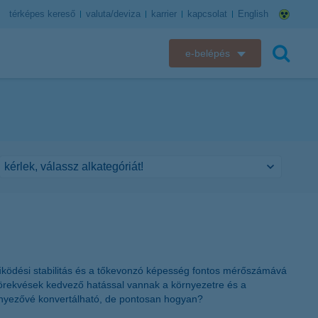
térképes kereső
valuta/deviza
karrier
kapcsolat
English
e-belépés
K&H e-bank
keresés
K&H e-posta
K&H elektronikus postaláda
K&H web Electra
K&H Biztosító ügyfélportál
K&H SZÉP Kártya
működési stabilitás és a tőkevonzó képesség fontos mérőszámává
i törekvések kedvező hatással vannak a környezetre és a
K&H e-kártyafelület
 tényezővé konvertálható, de pontosan hogyan?