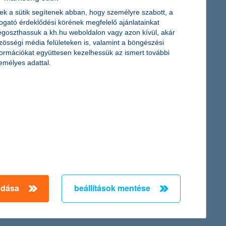
ek a sütik segítenek abban, hogy személyre szabott, a
togató érdeklődési körének megfelelő ajánlatainkat
ség és a lakásfelújításra költhető keretösszeg is jelentősen
goszthassuk a kh.hu weboldalon vagy azon kívül, akár
kat a helyeket, ahol elkölthetik az egyenlegüket, a szolgáltatók
zösségi média felületeken is, valamint a böngészési
tor és a SZÉP kártya találkozása: stabil és kiszámítható
formációkat együttesen kezelhessük az ismert további
emélyes adattal.
 év első két hónapjában a számuk 37 százalékkal nőtt éves
ószámban 29 százalékos volt, az összeg pedig több mint 60
adása
beállítások mentése
← Első
Előző
Következő
utolsó →