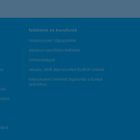
feltételek és kondíciók
hirdetmények / díjjegyzékek
általános szerződési feltételek
üzletszabályzat
se
aktuális, MNB által közzétett BUBOR értékek
kifejezéseket ismertető fogalomtár a fizetési
számlához
zat
dezése
örténő