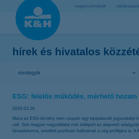
magánszemélyek
vállalkozáso
hírek és hivatalos közzét
ESG: felelős működés, mérhető hozam
2026.03.26.
Mára az ESG-törvény nem csupán egy kipipálandó jogszabályi lis
vált. Sok magyar nagyvállalat már túllépett az alapvető adatgyű
társadalomra, emellett pozitívan hathatnak a cég profitjára is