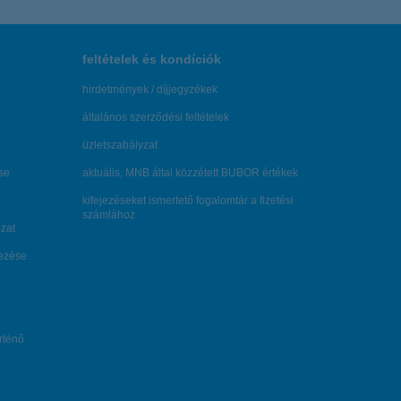
feltételek és kondíciók
hirdetmények / díjjegyzékek
általános szerződési feltételek
üzletszabályzat
se
aktuális, MNB által közzétett BUBOR értékek
kifejezéseket ismertető fogalomtár a fizetési
számlához
zat
dezése
örténő