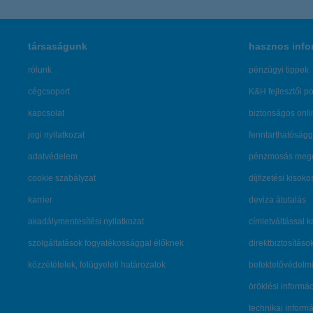
társaságunk
hasznos info
rólunk
pénzügyi tippek
cégcsoport
K&H fejlesztői po
kapcsolat
biztonságos onli
jogi nyilatkozat
fenntarthatóságg
adatvédelem
pénzmosás mege
cookie szabályzat
díjfizetési kisoko
karrier
deviza átutalás
akadálymentesítési nyilatkozat
címletváltással 
szolgáltatások fogyatékossággal élőknek
direktbiztosításo
közzétételek, felügyeleti határozatok
befektetővédelmi
öröklési informá
technikai inform