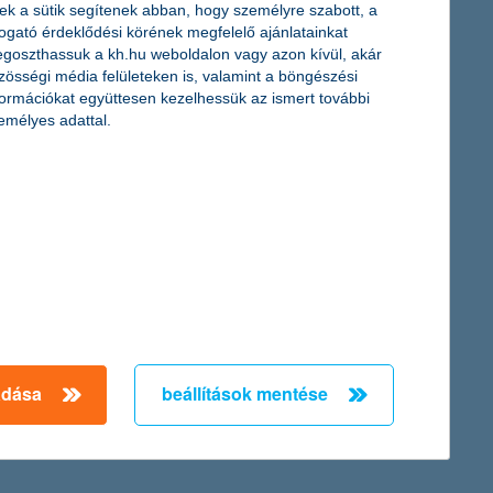
ek a sütik segítenek abban, hogy személyre szabott, a
togató érdeklődési körének megfelelő ajánlatainkat
goszthassuk a kh.hu weboldalon vagy azon kívül, akár
zösségi média felületeken is, valamint a böngészési
formációkat együttesen kezelhessük az ismert további
emélyes adattal.
a 360-as árfolyamszintet is elérte. Az euró jegyzése jelenleg
al kapcsolatos pozitív várakozásokat tükrözheti.
rel elmarad a sokéves átlagtól. A szakértők szerint az aszály
legsúlyosabb aszályt is felülmúlhatja.
adása
beállítások mentése
← Első
Előző
Következő
utolsó →