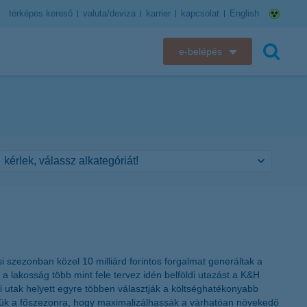
térképes kereső
valuta/deviza
karrier
kapcsolat
English
e-belépés
K&H e-bank
keresés
K&H e-posta
K&H elektronikus postaláda
K&H web Electra
K&H Biztosító ügyfélportál
K&H SZÉP Kártya
 szezonban közel 10 milliárd forintos forgalmat generáltak a
 a lakosság több mint fele tervez idén belföldi utazást a K&H
K&H e-kártyafelület
ldi utak helyett egyre többen választják a költséghatékonyabb
lniük a főszezonra, hogy maximalizálhassák a várhatóan növekedő