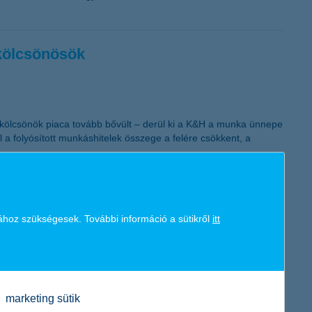
K&H token megújítás
 kölcsönösök
yi kölcsönök piaca tovább bővült – derül ki a K&H a munka ünnepe
a folyósított munkáshitelek összege a felére csökkent, a
ához szükségesek. További információ a sütikről
itt
új, kifejezetten internetes fizetésekhez készült virtuális
tt vásároljanak az online térben. A virtuális kártya nem
marketing sütik