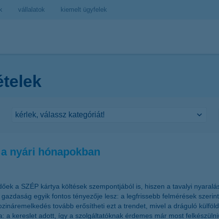
k
vállalatok
kiemelt ügyfelek
ételek
k a nyári hónapokban
ek a SZÉP kártya költések szempontjából is, hiszen a tavalyi nyaralási
 gazdaság egyik fontos tényezője lesz: a legfrissebb felmérések szerint
rozináremelkedés tovább erősítheti ezt a trendet, mivel a dráguló külfö
ára: a kereslet adott, így a szolgáltatóknak érdemes már most felkészü