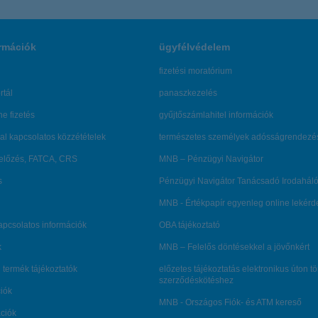
rmációk
ügyfélvédelem
fizetési moratórium
rtál
panaszkezelés
ne fizetés
gyűjtőszámlahitel információk
al kapcsolatos közzétételek
természetes személyek adósságrendezé
lőzés, FATCA, CRS
MNB – Pénzügyi Navigátor
s
Pénzügyi Navigátor Tanácsadó Irodaháló
MNB - Értékpapír egyenleg online lekér
kapcsolatos információk
OBA tájékoztató
k
MNB – Felelős döntésekkel a jövőnkért
 termék tájékoztatók
előzetes tájékoztatás elektronikus úton t
szerződéskötéshez
ciók
MNB - Országos Fiók- és ATM kereső
ációk