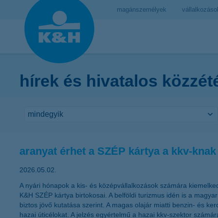
magánszemélyek
vállalkozáso
hírek és hivatalos közzét
aranyat érhet a SZÉP kártya a kkv-kna
2026.05.02.
A nyári hónapok a kis- és középvállalkozások számára kiemelkedő
K&H SZÉP kártya birtokosai. A belföldi turizmus idén is a magyar
biztos jövő kutatása szerint. A magas olajár miatti benzin- és ke
hazai úticélokat. A jelzés egyértelmű a hazai kkv-szektor szám