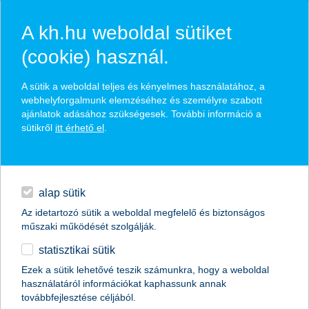
A kh.hu weboldal sütiket
(cookie) használ.
hírek és hivatalos
A sütik a weboldal teljes és kényelmes használatához, a
közzétételek
webhelyforgalmunk elemzéséhez és személyre szabott
ajánlatok adásához szükségesek. További információ a
sütikről
itt érhető el
.
egyéb
English
alap sütik
Az idetartozó sütik a weboldal megfelelő és biztonságos
műszaki működését szolgálják.
statisztikai sütik
K&H: a fiatalok már a közösségi
Ezek a sütik lehetővé teszik számunkra, hogy a weboldal
használatáról információkat kaphassunk annak
médiában tájékozódnak a pénzügyekről
továbbfejlesztése céljából.