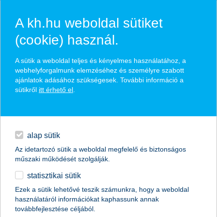
A kh.hu weboldal sütiket
(cookie) használ.
hírek és hivatalos
A sütik a weboldal teljes és kényelmes használatához, a
közzétételek
webhelyforgalmunk elemzéséhez és személyre szabott
ajánlatok adásához szükségesek. További információ a
sütikről
itt érhető el
.
egyéb
English
alap sütik
Az idetartozó sütik a weboldal megfelelő és biztonságos
műszaki működését szolgálják.
statisztikai sütik
K&H: mennyi zsebpénzt kapnak a
Ezek a sütik lehetővé teszik számunkra, hogy a weboldal
használatáról információkat kaphassunk annak
fiatalok?
továbbfejlesztése céljából.