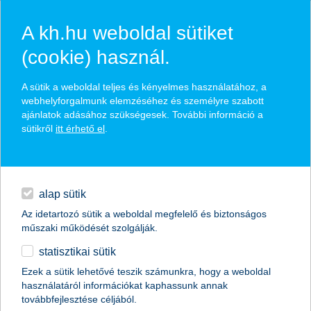
A kh.hu weboldal sütiket
(cookie) használ.
hírek és hivatalos
A sütik a weboldal teljes és kényelmes használatához, a
közzétételek
webhelyforgalmunk elemzéséhez és személyre szabott
ajánlatok adásához szükségesek. További információ a
sütikről
itt érhető el
.
egyéb
English
alap sütik
Az idetartozó sütik a weboldal megfelelő és biztonságos
műszaki működését szolgálják.
statisztikai sütik
nincs már sok időnk, hogy elérjük az 55
Ezek a sütik lehetővé teszik számunkra, hogy a weboldal
használatáról információkat kaphassunk annak
százalékos csökkenést
továbbfejlesztése céljából.