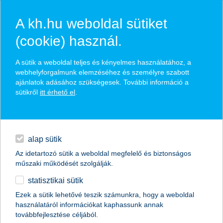
A kh.hu weboldal sütiket
(cookie) használ.
hírek és hivatalos
A sütik a weboldal teljes és kényelmes használatához, a
közzétételek
webhelyforgalmunk elemzéséhez és személyre szabott
ajánlatok adásához szükségesek. További információ a
sütikről
itt érhető el
.
egyéb
English
alap sütik
Az idetartozó sütik a weboldal megfelelő és biztonságos
műszaki működését szolgálják.
statisztikai sütik
K&H: történelmi csúcson az innovációs
Ezek a sütik lehetővé teszik számunkra, hogy a weboldal
használatáról információkat kaphassunk annak
index, a mobilitás ökoszisztéma új
továbbfejlesztése céljából.
szintre lép