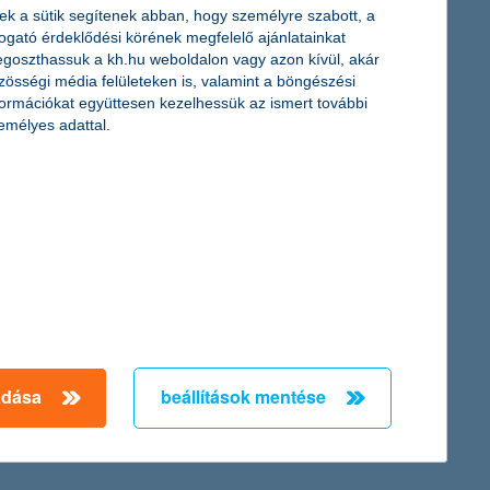
ek a sütik segítenek abban, hogy személyre szabott, a
togató érdeklődési körének megfelelő ajánlatainkat
goszthassuk a kh.hu weboldalon vagy azon kívül, akár
zösségi média felületeken is, valamint a böngészési
ékos drágulást érzékelnek a K&H biztos jövő kutatás friss,
formációkat együttesen kezelhessük az ismert további
éklődését. A kutatás ugyanakkor fordulatot is jelez: a következő
emélyes adattal.
atok gondolkodásáról a következő egy évre. Rekordmagas
területen is érezhető a kedvező irányú elmozdulás a döntéshozók
adása
beállítások mentése
← Első
Előző
Következő
utolsó →