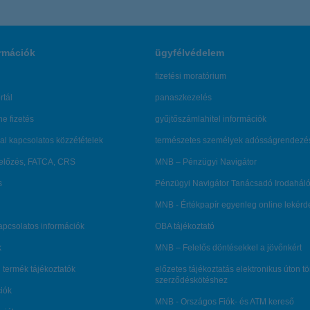
rmációk
ügyfélvédelem
fizetési moratórium
rtál
panaszkezelés
ne fizetés
gyűjtőszámlahitel információk
al kapcsolatos közzétételek
természetes személyek adósságrendezé
lőzés, FATCA, CRS
MNB – Pénzügyi Navigátor
s
Pénzügyi Navigátor Tanácsadó Irodaháló
MNB - Értékpapír egyenleg online lekér
kapcsolatos információk
OBA tájékoztató
k
MNB – Felelős döntésekkel a jövőnkért
 termék tájékoztatók
előzetes tájékoztatás elektronikus úton t
szerződéskötéshez
ciók
MNB - Országos Fiók- és ATM kereső