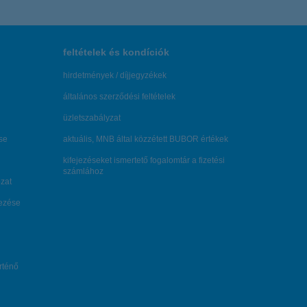
feltételek és kondíciók
hirdetmények / díjjegyzékek
általános szerződési feltételek
üzletszabályzat
se
aktuális, MNB által közzétett BUBOR értékek
kifejezéseket ismertető fogalomtár a fizetési
számlához
zat
dezése
örténő