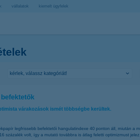
k
vállalatok
kiemelt ügyfelek
ételek
 befektetők
optimista várakozások ismét többségbe kerültek.
tékpapír legfrissebb befektetői hangulatindexe 40 ponton áll, miután 
zázalék volt, így a mutató továbbra is átlag feletti optimizmust jelez