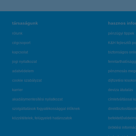
társaságunk
hasznos info
rólunk
pénzügyi tippek
cégcsoport
K&H fejlesztői po
kapcsolat
biztonságos onli
jogi nyilatkozat
fenntarthatóságg
adatvédelem
pénzmosás mege
cookie szabályzat
díjfizetési kisoko
karrier
deviza átutalás
akadálymentesítési nyilatkozat
címletváltással 
szolgáltatások fogyatékossággal élőknek
direktbiztosításo
közzétételek, felügyeleti határozatok
befektetővédelmi
öröklési informá