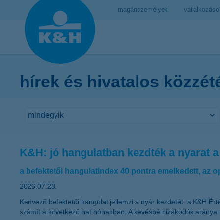
magánszemélyek
vállalkozáso
hírek és hivatalos közzét
K&H: jó hangulatban kezdték a nyarat a
a befektetői hangulatindex 40 pontra emelkedett, az 
2026.07.23.
Kedvező befektetői hangulat jellemzi a nyár kezdetét: a K&H Ér
számít a következő hat hónapban. A kevésbé bizakodók aránya 16 s