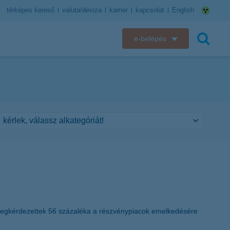
térképes kereső
valuta/deviza
karrier
kapcsolat
English
e-belépés
K&H e-bank
keresés
K&H e-posta
K&H elektronikus postaláda
K&H web Electra
K&H Biztosító ügyfélportál
K&H SZÉP Kártya
a megkérdezettek 56 százaléka a részvénypiacok emelkedésére
K&H e-kártyafelület
.