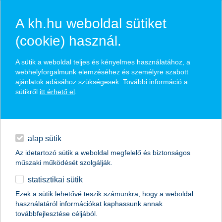
A kh.hu weboldal sütiket
(cookie) használ.
hírek és hivatalos
A sütik a weboldal teljes és kényelmes használatához, a
közzétételek
webhelyforgalmunk elemzéséhez és személyre szabott
ajánlatok adásához szükségesek. További információ a
sütikről
itt érhető el
.
egyéb
English
alap sütik
Az idetartozó sütik a weboldal megfelelő és biztonságos
műszaki működését szolgálják.
statisztikai sütik
K&H: kettős képet mutatnak a
Ezek a sütik lehetővé teszik számunkra, hogy a weboldal
használatáról információkat kaphassunk annak
középkorú magyarok megtakarításai
továbbfejlesztése céljából.