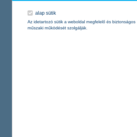
főbb adataink:
alap sütik
K&H Bank
Az idetartozó sütik a weboldal megfelelő és biztonságos
2013. június 30-án:
műszaki működését szolgálják.
saját tőke (IFRS konszolidált, nem auditált):
224 milliárd forint
mérlegfőösszeg (IFRS konszolidált, nem auditált):
2570 milliárd 
adózás utáni eredmény (IFRS konszolidált, nem auditált):
7,1 mi
K&H Biztosító
2013. június 30-án:
saját tőke (IFRS konszolidált, nem auditált):
9,7 milliárd forint
mérlegfőösszeg (IFRS konszolidált, nem auditált):
118,3 milliárd
biztosítástechnikai eredmény (IFRS konszolidált, nem auditált):
adózás utáni eredmény (IFRS konszolidált, nem auditált):
1,4 mi
Kapcsolattartó
Kommunikációs igazgatóság