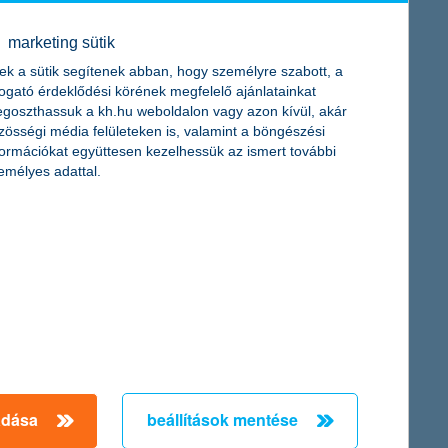
marketing sütik
ek a sütik segítenek abban, hogy személyre szabott, a
togató érdeklődési körének megfelelő ajánlatainkat
goszthassuk a kh.hu weboldalon vagy azon kívül, akár
zösségi média felületeken is, valamint a böngészési
formációkat együttesen kezelhessük az ismert további
emélyes adattal.
adása
beállítások mentése