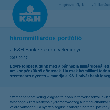
magánszemélyek
vállalkozáso
hárommilliárdos portfólió
a K&H Bank szakértő véleménye
2013.09.27.
Egyre többet tudunk meg a pár napja milliárdossá lett
amikor pénzükről döntenek. Ha csak kétmilliárd forinto
szerencsés nyertes – mondja a K&H privát bank igazg
Számos történet kering világszerte olyan lottónyertesekről, aki
társaságai ezért bizonyos nyereményösszeg felett privátbankár sz
valóra váltásán túl a nyertes segítse családját, barátait, jóték