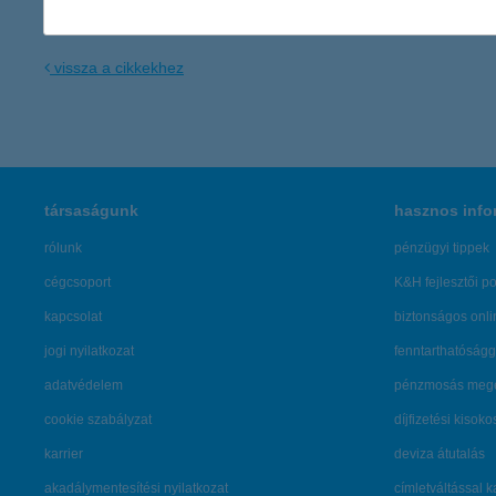
vissza a cikkekhez
társaságunk
hasznos info
rólunk
pénzügyi tippek
cégcsoport
K&H fejlesztői po
kapcsolat
biztonságos onli
jogi nyilatkozat
fenntarthatóságg
adatvédelem
pénzmosás mege
cookie szabályzat
díjfizetési kisoko
karrier
deviza átutalás
akadálymentesítési nyilatkozat
címletváltással 