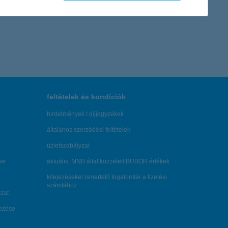
feltételek és kondíciók
hirdetmények / díjjegyzékek
általános szerződési feltételek
üzletszabályzat
se
aktuális, MNB által közzétett BUBOR értékek
kifejezéseket ismertető fogalomtár a fizetési
számlához
zat
dezése