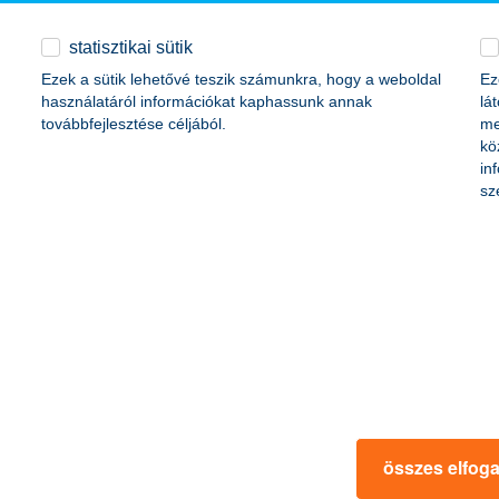
statisztikai sütik
Ezek a sütik lehetővé teszik számunkra, hogy a weboldal
Ez
használatáról információkat kaphassunk annak
lá
továbbfejlesztése céljából.
me
forint
kö
lliárd forint
in
sz
 forint
1,7 milliárd forint
lliárd forint
összes elfog
328 9181
328 9220
sajto@kh.hu
www.kh.hu