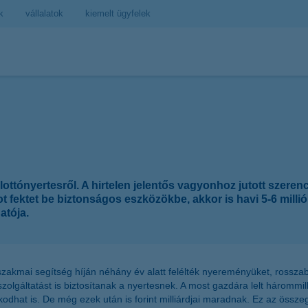
k
vállalatok
kiemelt ügyfelek
 lottónyertesről. A hirtelen jelentős vagyonhoz jutott szer
t fektet be biztonságos eszközökbe, akkor is havi 5-6 milli
atója.
k szakmai segítség híján néhány év alatt felélték nyereményüket, rossz
olgáltatást is biztosítanak a nyertesnek. A most gazdára lelt hárommill
onykodhat is. De még ezek után is forint milliárdjai maradnak. Ez az öss