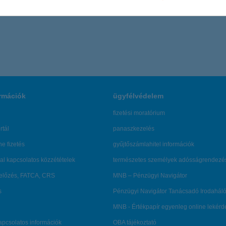
rmációk
ügyfélvédelem
fizetési moratórium
rtál
panaszkezelés
ne fizetés
gyűjtőszámlahitel információk
al kapcsolatos közzétételek
természetes személyek adósságrendezé
lőzés, FATCA, CRS
MNB – Pénzügyi Navigátor
s
Pénzügyi Navigátor Tanácsadó Irodaháló
MNB - Értékpapír egyenleg online lekér
kapcsolatos információk
OBA tájékoztató