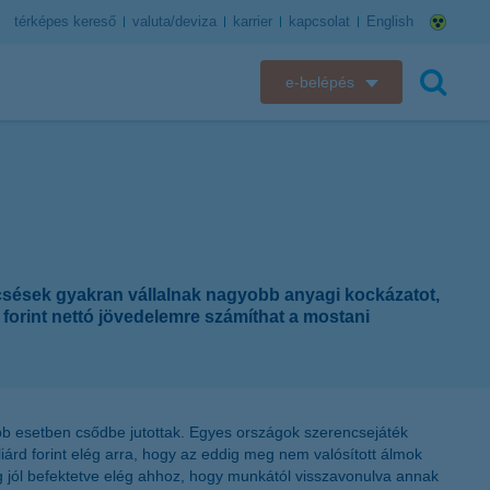
térképes kereső
valuta/deviza
karrier
kapcsolat
English
e-belépés
K&H e-bank
keresés
K&H e-posta
K&H elektronikus postaláda
encsések gyakran vállalnak nagyobb anyagi kockázatot,
K&H web Electra
ó forint nettó jövedelemre számíthat a mostani
K&H Biztosító ügyfélportál
K&H SZÉP Kártya
abb esetben csődbe jutottak. Egyes országok szerencsejáték
iárd forint elég arra, hogy az eddig meg nem valósított álmok
K&H e-kártyafelület
zeg jól befektetve elég ahhoz, hogy munkától visszavonulva annak