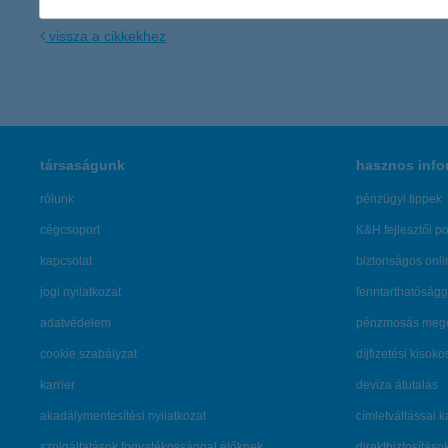
vissza a cikkekhez
társaságunk
hasznos info
rólunk
pénzügyi tippek
cégcsoport
K&H fejlesztői po
kapcsolat
biztonságos onli
jogi nyilatkozat
fenntarthatóságg
adatvédelem
pénzmosás mege
cookie szabályzat
díjfizetési kisoko
karrier
deviza átutalás
akadálymentesítési nyilatkozat
címletváltással 
szolgáltatások fogyatékossággal élőknek
direktbiztosításo