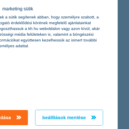
marketing sütik
ek a sütik segítenek abban, hogy személyre szabott, a
togató érdeklődési körének megfelelő ajánlatainkat
goszthassuk a kh.hu weboldalon vagy azon kívül, akár
zösségi média felületeken is, valamint a böngészési
formációkat együttesen kezelhessük az ismert további
emélyes adattal.
adása
beállítások mentése