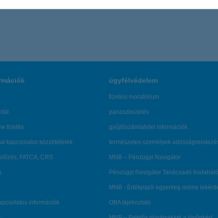
rmációk
ügyfélvédelem
fizetési moratórium
rtál
panaszkezelés
ne fizetés
gyűjtőszámlahitel információk
al kapcsolatos közzétételek
természetes személyek adósságrendezé
lőzés, FATCA, CRS
MNB – Pénzügyi Navigátor
s
Pénzügyi Navigátor Tanácsadó Irodaháló
MNB - Értékpapír egyenleg online lekér
kapcsolatos információk
OBA tájékoztató
k
MNB – Felelős döntésekkel a jövőnkért