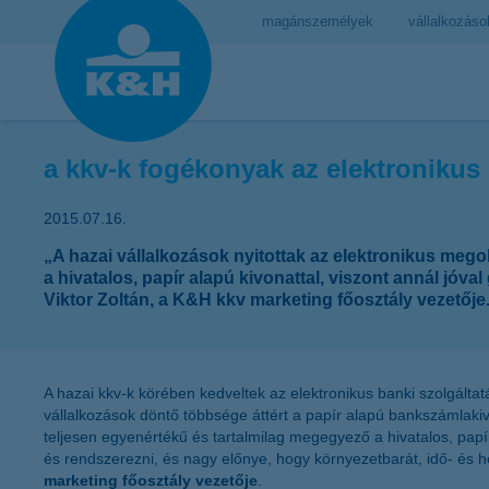
magánszemélyek
vállalkozáso
a kkv-k fogékonyak az elektronikus 
2015.07.16.
„A hazai vállalkozások nyitottak az elektronikus meg
a hivatalos, papír alapú kivonattal, viszont annál j
Viktor Zoltán, a K&H kkv marketing főosztály vezetője
A hazai kkv-k körében kedveltek az elektronikus banki szolgálta
vállalkozások döntő többsége áttért a papír alapú bankszámlaki
teljesen egyenértékű és tartalmilag megegyező a hivatalos, papír
és rendszerezni, és nagy előnye, hogy környezetbarát, idő- és 
marketing főosztály vezetője
.