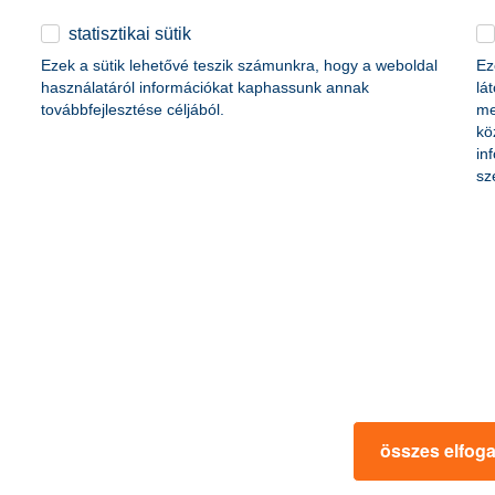
statisztikai sütik
Ezek a sütik lehetővé teszik számunkra, hogy a weboldal
Ez
használatáról információkat kaphassunk annak
lá
továbbfejlesztése céljából.
me
 forint
kö
lliárd forint
in
sz
 forint
1,0 milliárd forint
lliárd forint
összes elfog
328 9950
328 9220
sajto@kh.hu
www.kh.hu