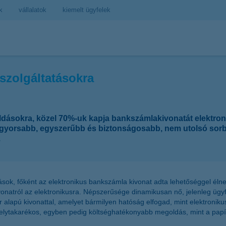
k
vállalatok
kiemelt ügyfelek
szolgáltatásokra
oldásokra, közel 70%-uk kapja bankszámlakivonatát elektron
óval gyorsabb, egyszerűbb és biztonságosabb, nem utolsó so
.
tások, főként az elektronikus bankszámla kivonat adta lehetőséggel él
vonatról az elektronikusra. Népszerűsége dinamikusan nő, jelenleg ügyf
 alapú kivonattal, amelyet bármilyen hatóság elfogad, mint elektronikus
helytakarékos, egyben pedig költséghatékonyabb megoldás, mint a papí