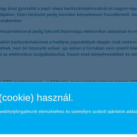
y jóval gyorsabb a papír alapú bankszámlakivonatnál és nagyon egysze
ádájában. Ezen keresztül pedig bármikor kényelmesen hozzáférhető, let
a szakember.
számlakivonat pedig fokozott biztonságú elektronikus aláírással és minő
aláírt bankszámlakivonat a hatályos jogszabályok alapján csak elektron
inek, nem bír bizonyító erővel, így abban a formában nem számít hite
lni az elektronikus szolgáltatásokat, hiszen ezek kényelmesebbek és n
4000 munkatársával – a K&H célja, hogy ügyfelei igényeit minden időbe
gi fiókot működtet, és mintegy 1 millió lakossági, kkv és vállalati ügy
hiteljellegű állománnyal segíti háztartások, kisvállalkozások, vállalat
(cookie) használ.
mányával rendelkezett 2015. március 31-én. A cégcsoport teljes tevéke
folyamatos tevékenységet. A Bankcsoport az elmúlt 10 évben 165 milliár
a webhelyforgalmunk elemzéséhez és személyre szabott ajánlatok adás
ktetett be magyar leányvállalataiba, ezáltal az országba. A KBC 2011-be
ítógépes ikeradatközpontot Baracskán és Törökbálinton.