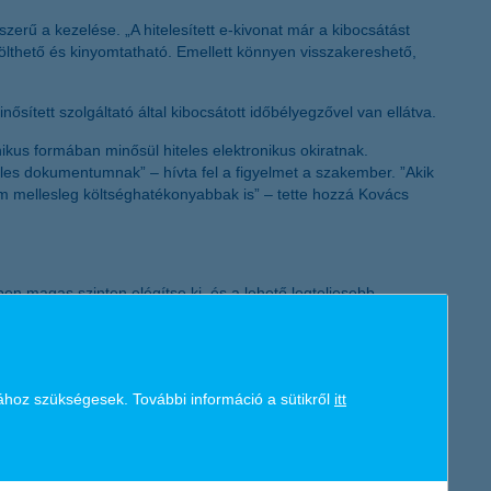
K&H token megújítás
rű a kezelése. „A hitelesített e-kivonat már a kibocsátást
ölthető és kinyomtatható. Emellett könnyen visszakereshető,
sített szolgáltató által kibocsátott időbélyegzővel van ellátva.
ikus formában minősül hiteles elektronikus okiratnak.
les dokumentumnak” – hívta fel a figyelmet a szakember. ”Akik
em mellesleg költséghatékonyabbak is” – tette hozzá Kovács
n magas szinten elégítse ki, és a lehető legteljesebb
felének kínál pénzügyi szolgáltatásokat. A magyar gazdaság
ok és önkormányzatok finanszírozásán keresztül. A K&H a Magyar
nysége hozzávetőlegesen 4000 magyar beszállítónak és mintegy
d forint adó megfizetésével járult hozzá a magyar állami
ához szükségesek. További információ a sütikről
itt
n adta át két, egyenként 30-30 milliárd forint értékű