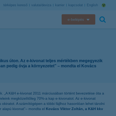
térképes kereső
valuta/deviza
karrier
kapcsolat
English
e-belépés
K&H e-bank
keresés
K&H e-posta
K&H elektronikus postaláda
ikus úton. Az e-kivonat teljes mértékben megegyezik
rban pedig óvja a környezetet” – mondta el Kovács
K&H web Electra
K&H Biztosító ügyfélportál
nek. „A K&H e-kivonat 2011 márciusában történt bevezetése óta a
K&H SZÉP Kártya
eleink megközelítőleg 70%-a kap e-kivonatot. Az e-kivonat
 okiratot. A számítógépen a többi fájlhoz hasonlóan lehet tárolni
K&H e-kártyafelület
r alapú kivonat”– mondta el
Kovács Viktor Zoltán, a K&H kkv