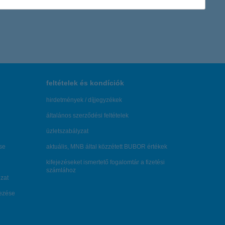
feltételek és kondíciók
hirdetmények / díjjegyzékek
általános szerződési feltételek
üzletszabályzat
se
aktuális, MNB által közzétett BUBOR értékek
kifejezéseket ismertető fogalomtár a fizetési
számlához
zat
dezése