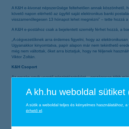
A K&H e-kivonat népszerűsége feltehetően annak köszönhető, hog
követő napon elérhető az ügyfél saját elektronikus banki postal
visszamenőlegesen 13 hónapot lehet megnézni” – tette hozzá 
A K&H e-postához csak a bejelentett személy férhet hozzá, a bank
„A cégvezetőknek arra érdemes figyelni, hogy az elektronikusan 
Ugyanakkor kinyomtatva, papír alapon már nem tekinthető eredet
még nem váltottak, őket arra biztatjuk, hogy ne féljenek haszná
Viktor Zoltán.
K&H Csoport
Az ország egyik vezető pénzintézeteként – országosan több mint 
termékpalettát nyújtsa számukra. A K&H országszerte 210 lakossá
működését több mint 1600 milliárd forintnyi kihelyezett hitel és 
A kh.hu weboldal sütiket 
Állam által kibocsátott állampapírok 858 milliárd forintos állo
700 banki és biztosítási ügynöknek biztosít megrendeléseket és 
A sütik a weboldal teljes és kényelmes használatához, 
költségvetés bevételeihez.
érhető el
.
A KBC az elmúlt 16 évben mintegy 300 milliárd forint értékben fe
beruházását, a K&H Csoport székházát Budapesten és egy szám