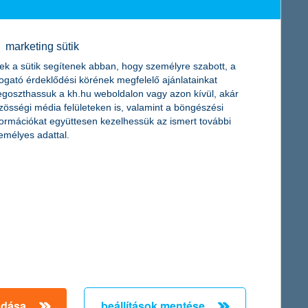
n adta át két, egyenként 30-30 milliárd forint értékű
marketing sütik
ek a sütik segítenek abban, hogy személyre szabott, a
togató érdeklődési körének megfelelő ajánlatainkat
goszthassuk a kh.hu weboldalon vagy azon kívül, akár
zösségi média felületeken is, valamint a böngészési
formációkat együttesen kezelhessük az ismert további
emélyes adattal.
adása
beállítások mentése