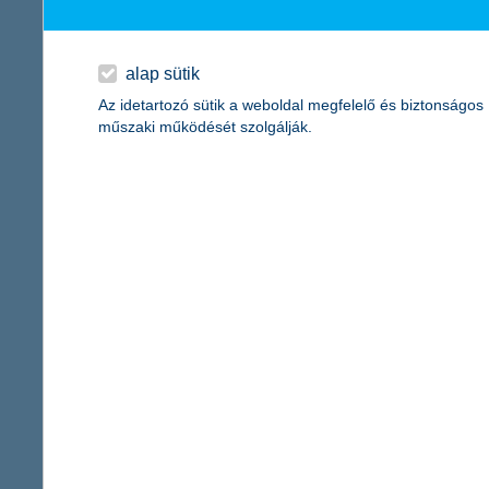
A KBC az elmúlt 15 évben mintegy 300 milliárd forint értékben fe
beruházását, a K&H Csoport székházát Budapesten és egy szám
alap sütik
főbb adataink:
Az idetartozó sütik a weboldal megfelelő és biztonságos
műszaki működését szolgálják.
K&H Bank
2012. december 31-én:
saját tőke (IFRS konszolidált, nem auditált):
215 milliárd forint
mérlegfőösszeg (IFRS konszolidált, nem auditált):
2462 milliárd 
adózás utáni eredmény (IFRS konszolidált, nem auditált):
20,5 m
K&H Biztosító
2012. december 31-én:
saját tőke (IFRS konszolidált, nem auditált):
10,3 milliárd forint
mérlegfőösszeg (IFRS konszolidált, nem auditált):
106,2 milliárd
biztosítástechnikai eredmény (IFRS konszolidált, nem auditált):
adózás utáni eredmény (IFRS konszolidált, nem auditált):
1,9 mi
Kapcsolattartó