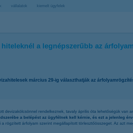
k
vállalatok
kiemelt ügyfelek
tt hiteleknél a legnépszerűbb az árfolya
izahitelesek március 29-ig választhatják az árfolyamrögzít
ott devizakölcsönnel rendelkeznek, tavaly április óta lehetőségük van a
ndszerébe a belépést az ügyfélnek kell kérnie, és ezt a jelenleg 
i a rögzített árfolyam szerint megállapított törlesztőösszeget. Az azt m