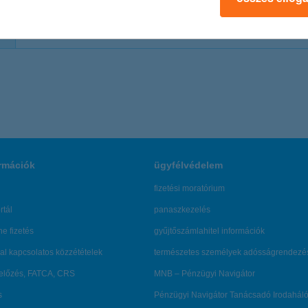
monika.lesti@kh.hu
+36 1 328 9181
www.kh
rmációk
ügyfélvédelem
fizetési moratórium
rtál
panaszkezelés
ne fizetés
gyűjtőszámlahitel információk
al kapcsolatos közzétételek
természetes személyek adósságrendezé
lőzés, FATCA, CRS
MNB – Pénzügyi Navigátor
s
Pénzügyi Navigátor Tanácsadó Irodaháló