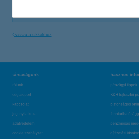
Kommunikációs igazgatóság
Lesti Mónika
vissza a cikkekhez
társaságunk
hasznos info
rólunk
pénzügyi tippek
cégcsoport
K&H fejlesztői po
kapcsolat
biztonságos onli
jogi nyilatkozat
fenntarthatóságg
adatvédelem
pénzmosás mege
cookie szabályzat
díjfizetési kisoko