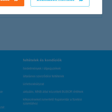
.hu
feltételek és kondíciók
hirdetmények / díjjegyzékek
általános szerződési feltételek
üzletszabályzat
se
aktuális, MNB által közzétett BUBOR értékek
kifejezéseket ismertető fogalomtár a fizetési
számlához
zat