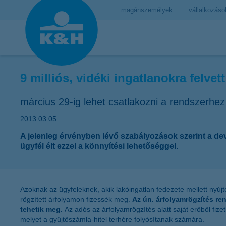
magánszemélyek
vállalkozáso
9 milliós, vidéki ingatlanokra felve
március 29-ig lehet csatlakozni a rendszerhez
2013.03.05.
A jelenleg érvényben lévő szabályozások szerint a dev
ügyfél élt ezzel a könnyítési lehetőséggel.
Azoknak az ügyfeleknek, akik lakóingatlan fedezete mellett nyújt
rögzített árfolyamon fizessék meg.
Az ún. árfolyamrögzítés re
tehetik meg.
Az adós az árfolyamrögzítés alatt saját erőből fizet
melyet a gyűjtőszámla-hitel terhére folyósítanak számára.