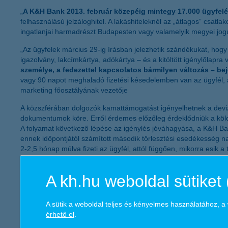
„
A K&H Bank 2013. február közepéig mintegy 17.000 ügyfelév
felhasználású jelzáloghitel. A lakáshiteleknél az „átlagos” csatla
ingatlanjai harmadrészt Budapesten vagy valamelyik megyei jogú
„Az ügyfelek március 29-ig írásban jelezhetik szándékukat, hog
igazolvány, lakcímkártya, adókártya – és a kitöltött igénylőlapra
személye, a fedezettel kapcsolatos bármilyen változás – b
vagy 90 napot meghaladó fizetési késedelemben van az ügyfél, a 
marketing főosztályának vezetője
A közszférában dolgozók kamattámogatást igényelhetnek a devi
dokumentumok köre. Erről érdemes előzőleg érdeklődniük a kölc
A folyamat következő lépése az igénylés jóváhagyása, a K&H Bank
ennek időpontjától számított második törlesztési esedékesség nap
2-2,5 hónap múlva fizeti az ügyfél, attól függően, mikorra esik a
K&H Csoport
A kh.hu weboldal sütiket 
Az ország egyik vezető pénzintézeteként – országosan közel 4000
termékpalettát nyújtsa számukra. A K&H országszerte 226 lakossá
A sütik a weboldal teljes és kényelmes használatához, 
1800 milliárd forintnyi kihelyezett hitel és hiteljellegű (hitelker
érhető el
.
cégcsoport teljes tevékenysége során több mint 4000 magyar bes
elmúlt 10 évben 144 milliárd forint adó megfizetésével járult ho