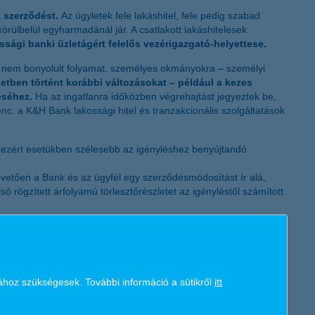
K&H token megújítás
 szerződést.
Az ügyletek fele lakáshitel, fele pedig szabad
körülbelül egyharmadánál jár. A csatlakott lakáshitelesek
sági banki üzletágért felelős vezérigazgató-helyettese.
és nem bonyolult folyamat, személyes okmányokra – személyi
tben történt korábbi változásokat – például a kezes
éséhez.
Ha az ingatlanra időközben végrehajtást jegyeztek be,
c. a K&H Bank lakossági hitel és tranzakcionális szolgáltatások
 ezért esetükben szélesebb az igényléshez benyújtandó
övetően a Bank és az ügyfél egy szerződésmódosítást ír alá,
ő rögzített árfolyamú törlesztőrészletet az igényléstől számított
gas szinten elégítse ki, és a lehető legteljesebb
 kkv és vállalati ügyfelének. A magyar gazdaság működését közel
ához szükségesek. További információ a sütikről
itt
ormányzatok és a háztartások finanszírozásán keresztül. A
megrendeléseket és folyamatos tevékenységet. A Bankcsoport az