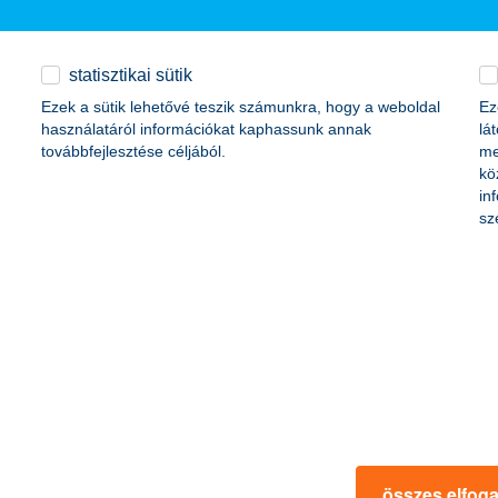
ktetett be magyar leányvállalataiba, ezáltal az országba. A KBC 2011-be
ítógépes ikeradatközpontot Baracskán és Törökbálinton.
statisztikai sütik
Ezek a sütik lehetővé teszik számunkra, hogy a weboldal
Ez
használatáról információkat kaphassunk annak
lá
továbbfejlesztése céljából.
me
kö
in
forint
sz
illiárd forint
 forint
2,4 milliárd forint
lliárd forint
összes elfog