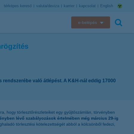
térképes kereső
valuta/deviza
karrier
kapcsolat
English
e-belépés
K&H e-bank
mrögzítés
keresés
K&H e-posta
K&H elektronikus postaláda
és rendszerébe való átlépést. A K&H-nál eddig 17000
K&H web Electra
K&H Biztosító ügyfélportál
K&H SZÉP Kártya
rra, hogy törlesztőrészleteiket egy gyűjtőszámlán, törvényben
érvényben lévő szabályozások értelmében még március 29-ig
eghaladó törlesztési kötelezettségét abból a kölcsönből fedezi,
K&H e-kártyafelület