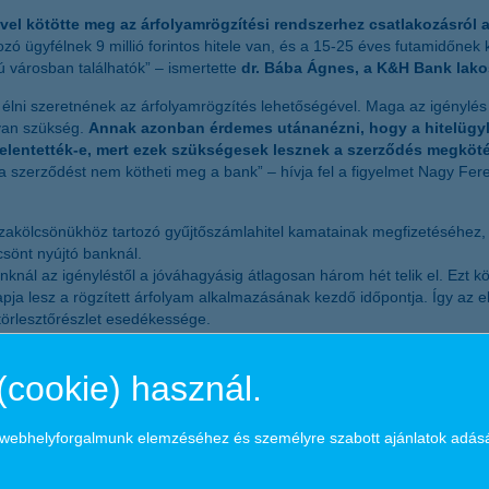
el kötötte meg az árfolyamrögzítési rendszerhez csatlakozásról a
kozó ügyfélnek 9 millió forintos hitele van, és a 15-25 éves futamidőnek 
 városban találhatók” – ismertette
dr. Bába Ágnes, a K&H Bank lakos
y élni szeretnének az árfolyamrögzítés lehetőségével. Maga az igényl
 van szükség.
Annak azonban érdemes utánanézni, hogy a hitelügyle
ejelentették-e, mert ezek szükségesek lesznek a szerződés megköt
szerződést nem kötheti meg a bank” – hívja fel a figyelmet Nagy Feren
zakölcsönükhöz tartozó gyűjtőszámlahitel kamatainak megfizetéséhez,
sönt nyújtó banknál.
nál az igényléstől a jóváhagyásig átlagosan három hét telik el. Ezt k
ja lesz a rögzített árfolyam alkalmazásának kezdő időpontja. Így az els
 törlesztőrészlet esedékessége.
(cookie) használ.
 munkatársával – a K&H célja, hogy ügyfelei igényeit minden időben ma
gi fiókkal pénzügyi szolgáltatásokat kínál mintegy 1 millió lakossági,
a webhelyforgalmunk elemzéséhez és személyre szabott ajánlatok adás
et és garancia) állománnyal segíti, a vállalkozások, a vállalatok, az önk
zállító cégnek, mintegy 700 banki és biztosítási ügynöknek biztosít 
zzá a magyar állami költségvetés bevételeihez.