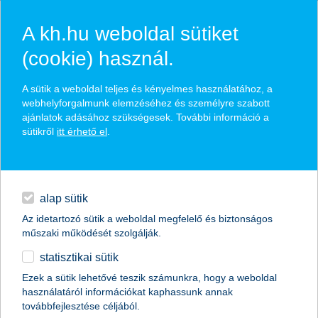
A kh.hu weboldal sütiket
(cookie) használ.
ismerd meg a befektetések
A sütik a weboldal teljes és kényelmes használatához, a
webhelyforgalmunk elemzéséhez és személyre szabott
világát!
ajánlatok adásához szükségesek. További információ a
sütikről
itt érhető el
.
a portfólió-építésről röviden
egyéb
ismerd meg a befektetési alapokat!
mik azok a felelős befektetések?
English
alap sütik
Az idetartozó sütik a weboldal megfelelő és biztonságos
műszaki működését szolgálják.
érdekel
statisztikai sütik
Ezek a sütik lehetővé teszik számunkra, hogy a weboldal
használatáról információkat kaphassunk annak
továbbfejlesztése céljából.