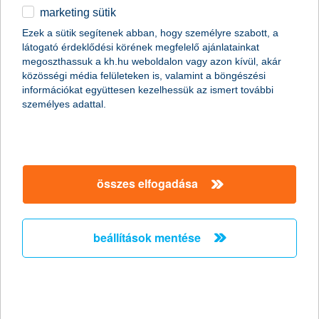
marketing sütik
Ezek a sütik segítenek abban, hogy személyre szabott, a
látogató érdeklődési körének megfelelő ajánlatainkat
alapkereső
megoszthassuk a kh.hu weboldalon vagy azon kívül, akár
közösségi média felületeken is, valamint a böngészési
információkat együttesen kezelhessük az ismert további
személyes adattal.
befektetés kalkulátor
összes elfogadása
trendmonitor blog
beállítások mentése
hivatalos közzétételek