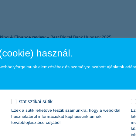
king & Finance review
– Best Digital Bank Hungary 2025
(cookie) használ.
a webhelyforgalmunk elemzéséhez és személyre szabott ajánlatok adás
 K&H Csingi Nyugdíjas Kihívása
– Arany
statisztikai sütik
Ezek a sütik lehetővé teszik számunkra, hogy a weboldal
Ez
használatáról információkat kaphassunk annak
lá
továbbfejlesztése céljából.
me
kö
in