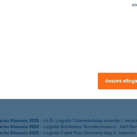
sz
FUA
– Zöld Kerék Díj 2025
zis Bronz
– Csingi nyugdíjas kihívása
összes elfog
ár.hu Klasszis 2025
– Az Év Legjobb Tőkevédettalap-kezelője I. helye
ár.hu Klasszis 2025
– Legjobb Befektetési Termékinnováció - K&H Re
ár.hu Klasszis 2025
– Legjobb Fejlett Piaci Részvény Alap II. helyezé