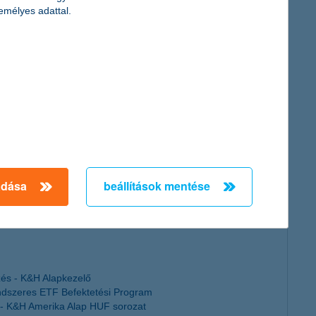
emélyes adattal.
adása
beállítások mentése
zés - K&H Alapkezelő
ndszeres ETF Befektetési Program
s - K&H Amerika Alap HUF sorozat