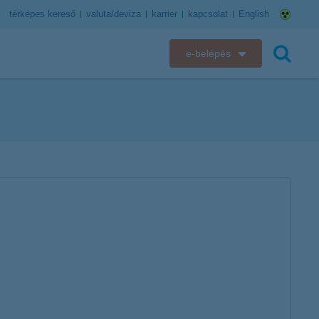
térképes kereső
valuta/deviza
karrier
kapcsolat
English
e-belépés
K&H e-bank
keresés
K&H e-posta
K&H elektronikus postaláda
K&H web Electra
K&H Biztosító ügyfélportál
K&H SZÉP Kártya
K&H e-kártyafelület