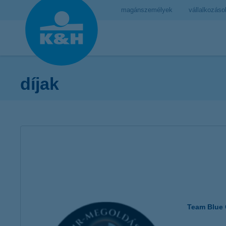
magánszemélyek
vállalkozáso
díjak
Team Blue 