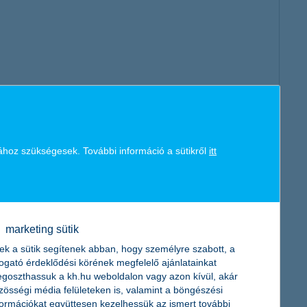
ához szükségesek. További információ a sütikről
itt
marketing sütik
ek a sütik segítenek abban, hogy személyre szabott, a
togató érdeklődési körének megfelelő ajánlatainkat
goszthassuk a kh.hu weboldalon vagy azon kívül, akár
zösségi média felületeken is, valamint a böngészési
formációkat együttesen kezelhessük az ismert további