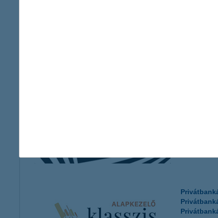
Horváth I
2025 Hipnó
Privátbank
Privátbank
Privátbank