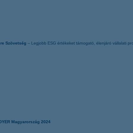
ure Szövetség
– Legjobb ESG értékeket támogató, élenjáró vállalati pr
YER Magyarország 2024