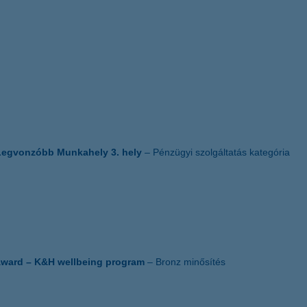
Legvonzóbb Munkahely 3. hely
– Pénzügyi szolgáltatás kategória
ward
– K&H wellbeing program
– Bronz minősítés