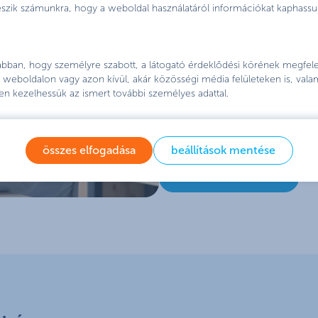
teszik számunkra, hogy a weboldal használatáról információkat kaphassu
indítsd el a bankváltási f
töltsd ki tanácsadóink se
 abban, hogy személyre szabott, a látogató érdeklődési körének megfelel
figyelj oda, hogy szem
weboldalon vagy azon kívül, akár közösségi média felületeken is, vala
számlád adatai pontos
en kezelhessük az ismert további személyes adattal.
ezzel elindul a bankváltási
jóváírás, ha a 40 000 forin
összes elfogadása
beállítások mentése
teljesítetted.
Így összese
bankváltás részletek