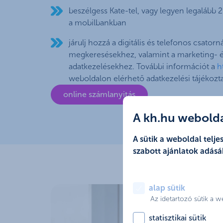
beszélgess Kate-tel, vagy legyen legalább 2
a mobilbankban
járulj hozzá a digitális és telefonos csato
megkeresésekhez, valamint a marketing- é
adatkezelésekhez. További információt a
h
weboldalon elérhető adatkezelési tájékozta
online számlanyitás
A kh.hu weboldal
A sütik a weboldal tel
szabott ajánlatok adásá
alap sütik
Az idetartozó sütik a 
statisztikai sütik