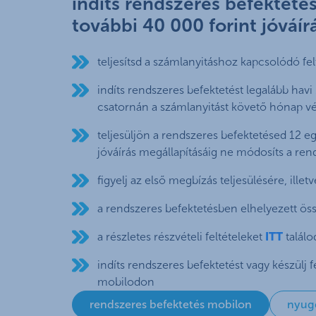
indíts rendszeres befektetés
további 40 000 forint jóváír
teljesítsd a számlanyitáshoz kapcsolódó fel
indíts rendszeres befektetést legalább havi
csatornán a számlanyitást követő hónap 
teljesüljön a rendszeres befektetésed 12 
jóváírás megállapításáig ne módosíts a re
figyelj az első megbízás teljesülésére, illetv
a rendszeres befektetésben elhelyezett ös
a részletes részvételi feltételeket
ITT
találo
indíts rendszeres befektetést vagy készülj f
mobilodon
rendszeres befektetés mobilon
nyugd