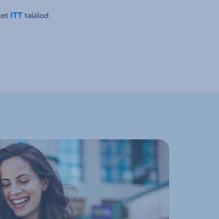
ket
ITT
találod