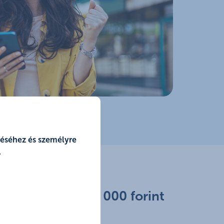
zéséhez és személyre
.
erezz további 20 000 forint