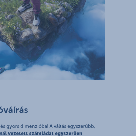
óváírás
s gyors dimenzióba! A váltás egyszerűbb,
nál vezetett számládat egyszerűen