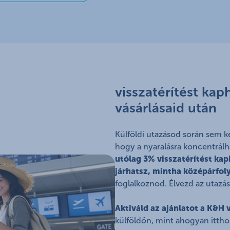
visszatérítést kap
vásárlásaid után
Külföldi utazásod során sem k
hogy a nyaralásra koncentrálh
utólag 3% visszatérítést kap
járhatsz, mintha középárfol
foglalkoznod. Élvezd az utazás
Aktiváld az ajánlatot a K&H
külföldön, mint ahogyan ittho