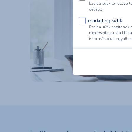
Ezek a sütik lehetővé 
céljából.
marketing sütik
Ezek a sütik segítenek
megoszthassuk a kh.hu 
információkat együttes