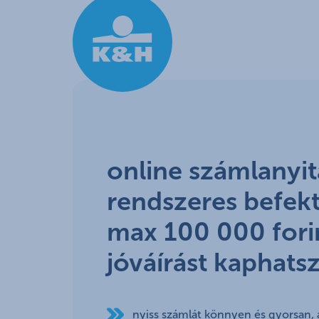
Ugrás a fő tartalomhoz
online számlanyit
rendszeres befekt
max 100 000 fori
jóváírást kaphats
nyiss számlát könnyen és gyorsan, 