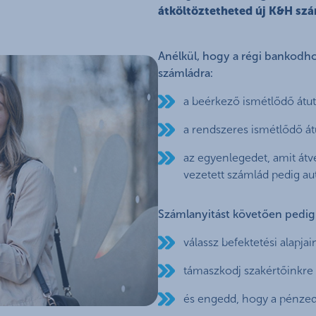
átköltöztetheted új K&H sz
Anélkül, hogy a régi bankodh
számládra:
a beérkező ismétlődő átutal
a rendszeres ismétlődő át
az egyenlegedet, amit átv
vezetett számlád pedig au
Számlanyitást követően pedig 
válassz befektetési alapj
támaszkodj szakértőinkre
és engedd, hogy a pénze