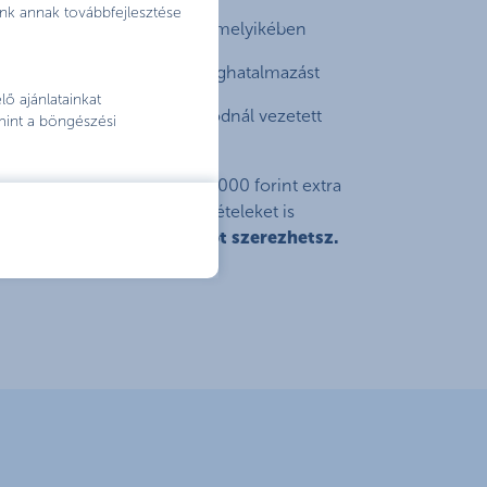
nk annak továbbfejlesztése
olyamatot ügyfélpontjaink bármelyikében
gítségével a számlaváltási meghatalmazást
ő ajánlatainkat
élyes adataid és a régi bankodnál vezetett
mint a böngészési
an szerepeljenek
 folyamat, és tiéd lehet a 20 000 forint extra
t jóváíráshoz szükséges feltételeket is
n maximum 60 000 forintot szerezhetsz.