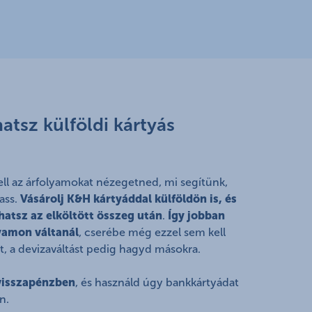
hatsz külföldi kártyás
ell az árfolyamokat nézegetned, mi segítünk,
ass.
Vásárolj K&H kártyáddal külföldön is, és
hatsz az elköltött összeg után
.
Így jobban
yamon váltanál
, cserébe még ezzel sem kell
t, a devizaváltást pedig hagyd másokra.
 visszapénzben
, és használd úgy bankkártyádat
n.