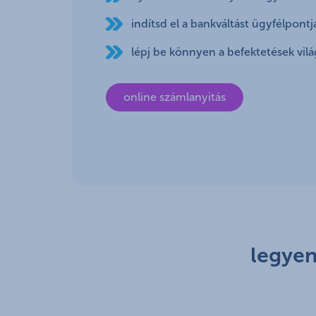
indítsd el a bankváltást ügyfélpont
lépj be könnyen a befektetések vil
online számlanyitás
legyen