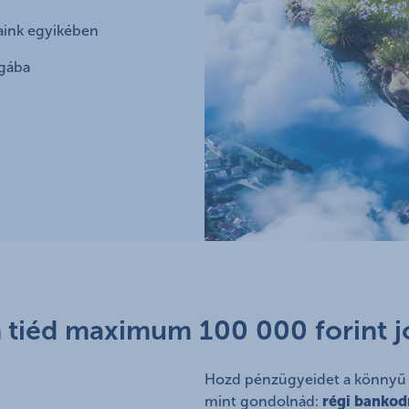
jaink egyikében
ágába
 tiéd maximum 100 000 forint j
Hozd pénzügyeidet a könnyű é
mint gondolnád:
régi bankod