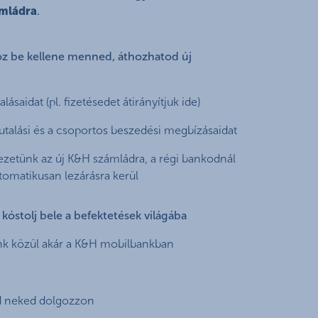
ámládra
.
oz be kellene menned, áthozhatod új
ásaidat (pl. fizetésedet átirányítjuk ide)
utalási és a csoportos beszedési megbízásaidat
ezetünk az új K&H számládra, a régi bankodnál
tomatikusan lezárásra kerül
kóstolj bele a befektetések világába
aink közül akár a K&H mobilbankban
d neked dolgozzon