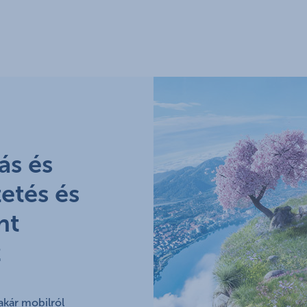
ás és
etés és
nt
z
akár mobilról