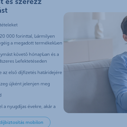
t és szerezz
ást
tételeket
 20 000 forinttal, bármilyen
végéig a megadott termékekben
egymást követő hónapban és a
ndszeres befektetéseden
e az első díjfizetés határidejére
szeg újként jelenjen meg
d
el a nyugdíjas évekre, akár a
íjbiztosítás mobilon