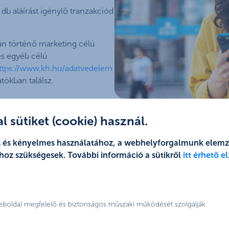
 db aláírást igénylő tranzakciód
rnán történő marketing célú
s egyéb célú
ttps://www.kh.hu/adatvedelem
tókban találsz.
 sütiket (cookie) használ.
jes és kényelmes használatához, a webhelyforgalmunk elem
hoz szükségesek. További információ a sütikről
itt érhető el
válts bankot és sz
weboldal megfelelő és biztonságos műszaki működését szolgálják.
jóváírást