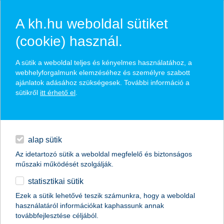
A kh.hu weboldal sütiket
(cookie) használ.
lakáshitel igénylés lépésről
A sütik a weboldal teljes és kényelmes használatához, a
webhelyforgalmunk elemzéséhez és személyre szabott
lépésre
ajánlatok adásához szükségesek. További információ a
sütikről
itt érhető el
.
mi a lakáshitel és lakáscélú támogatás igénylés folyamata?
milyen dokumentumokat kell benyújtani?
milyen költségekkel érdemes számolni?
alap sütik
THM: 6,5–8,6%
Az idetartozó sütik a weboldal megfelelő és biztonságos
műszaki működését szolgálják.
statisztikai sütik
Ezek a sütik lehetővé teszik számunkra, hogy a weboldal
használatáról információkat kaphassunk annak
továbbfejlesztése céljából.