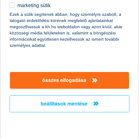
marketing sütik
Ezek a sütik segítenek abban, hogy személyre szabott, a
látogató érdeklődési körének megfelelő ajánlatainkat
kérjük, add meg adataidat*
megoszthassuk a kh.hu weboldalon vagy azon kívül, akár
közösségi média felületeken is, valamint a böngészési
információkat együttesen kezelhessük az ismert további
személyes adattal.
Kapcsolatfelvételi űrlap
név *
összes elfogadása
beállítások mentése
Szükséges
e-mail cím
Szükséges
mobiltelefonszám