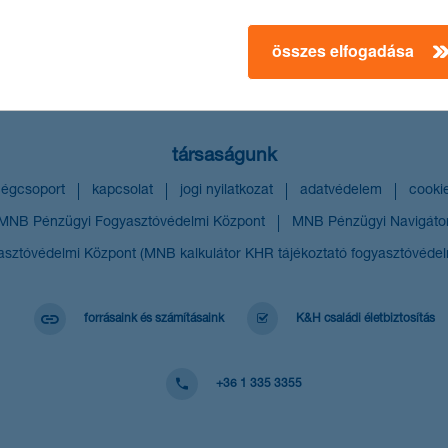
összes elfogadása
társaságunk
égcsoport
kapcsolat
jogi nyilatkozat
adatvédelem
cooki
MNB Pénzügyi Fogyasztóvédelmi Központ
MNB Pénzügyi Navigáto
asztóvédelmi Központ (MNB kalkulátor KHR tájékoztató fogyasztóvédel
forrásaink és számításaink
K&H családi életbiztosítás
+36 1 335 3355