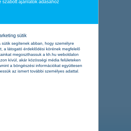
 szabott ajánlatok adásához
rketing sütik
 sütik segítenek abban, hogy személyre
t, a látogató érdeklődési körének megfelelő
tainkat megoszthassuk a kh.hu weboldalon
zon kívül, akár közösségi média felületeken
lamint a böngészési információkat együttesen
essük az ismert további személyes adattal.