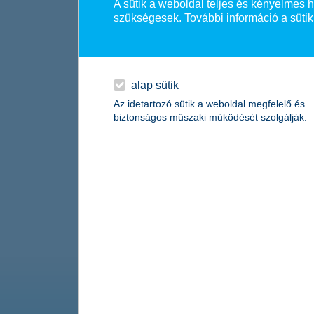
A sütik a weboldal teljes és kényelmes
szükségesek. További információ a sütik
alap sütik
Az idetartozó sütik a weboldal megfelelő és
biztonságos műszaki működését szolgálják.