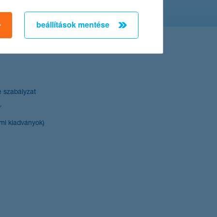
beállítások mentése
e szabályzat
r
mi kiadványok)