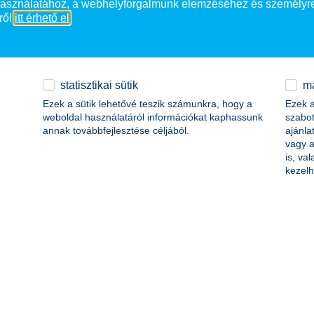
 használatához, a webhelyforgalmunk elemzéséhez és személyre
ről
itt érhető el
.
26-35 év között
36-50 év között
statisztikai sütik
ma
Ezek a sütik lehetővé teszik számunkra, hogy a
Ezek a
weboldal használatáról információkat kaphassunk
szabot
annak továbbfejlesztése céljából.
ajánla
51-65 év között
vagy a
is, va
kezelh
65 év felett