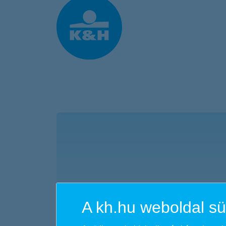
Ugrás a fő tartalomhoz
kvíz - K&amp;H kockázati életbizt
A kh.hu weboldal süt