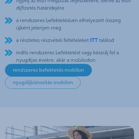
figyelj az első megbízás teljesülésére, illetve az első
díjfizetés határidejére
a rendszeres befektetésben elhelyezett összeg
újként jelenjen meg
a részletes részvételi feltételeket
ITT
találod
indíts rendszeres befektetést vagy készülj fel a
nyugdíjas évekre, akár a mobilodon
rendszeres befektetés mobilon
nyugdíjbiztosítás mobilon