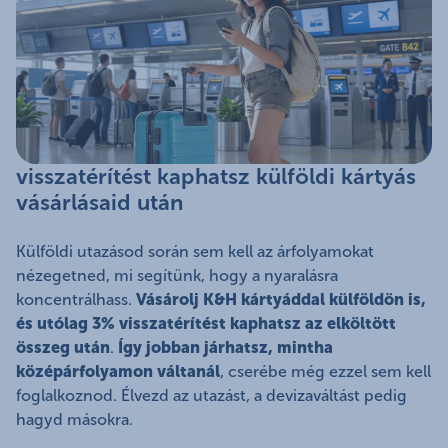
visszatérítést kaphatsz külföldi kártyás
vásárlásaid után
Külföldi utazásod során sem kell az árfolyamokat
nézegetned, mi segítünk, hogy a nyaralásra
koncentrálhass.
Vásárolj K&H kártyáddal külföldön is,
és utólag 3% visszatérítést kaphatsz az elköltött
összeg után
.
Így jobban járhatsz, mintha
középárfolyamon váltanál
, cserébe még ezzel sem kell
foglalkoznod. Élvezd az utazást, a devizaváltást pedig
hagyd másokra.