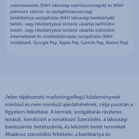
a részletes részvételi feltételeket itt találod:
számlavezetés [K&H lakossági számlacsomagok] és [K&H
Bulizz 5000 Ft ajándékutalvánnyal a Budapest Parkban
K&H lakossági számlacsomaghoz tartozó – 2026
prémium számla- és szolgáltatáscsomag]
számlanyitáshoz kapcsolódó akció (2026.08.01. –
tavaszi kampány (2026.03.01. – 2026.05.31.)
betétikártya-szolgáltatás [K&H lakossági bankkártyák]
2026.08.30.)
K&H lakossági számlacsomaghoz tartozó – 2026
betéti- vagy hitelkártyával történő vásárlás belföldön
tavaszi kampány 1.számú módosítás (2026.04.16.
betéti- vagy hitelkártyával történő vásárlás külföldön
internetbanki és mobilalkalmazási szolgáltatás [K&H
– 2026.04.19.)
mobilbank, Google Pay, Apple Pay, Garmin Pay, Xiaomi Pay]
K&H lakossági számlacsomaghoz tartozó – 2026
tavaszi kampány 2. számú módosítás (2026.05.20.
– 2026.05.31.)
Bulizz 5000 Ft ajándékutalvánnyal a Budapest
Parkban számlanyitáshoz kapcsolódó akció
(2026.07.01. – 2026.07.31.)
Jelen tájékoztató marketingjellegű közleménynek
minősül és nem minősül ajánlattételnek, célja pusztán a
figyelem felkeltése. A termék, szolgáltatás részletes
leírását, kondícióit a vonatkozó Szerződés, a lakossági
bankszámla, betétszámla, és lekötött betét termékek
Általános szerződési feltételei, a bankkártya és