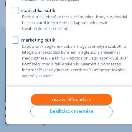
online számlanyitás
statisztikai sütik
Ezek a sütik lehetővé teszik számunkra, hogy a weboldal
használatáról információkat kaphassunk annak
továbbfejlesztése céljából.
marketing sütik
Ezek a sütik segítenek abban, hogy személyre szabott, a
látogató érdeklődési körének megfelelő ajánlatainkat
megoszthassuk a kh.hu weboldalon vagy azon kívül, akár
közösségi média felületeken is, valamint a böngészési
információkat együttesen kezelhessük az ismert további
személyes adattal.
összes elfogadása
Nyiss K&H bankszámlát, és a Mastercarddal közösen
beállítások mentése
meglepünk egy 5 000 Ft értékű Budapest Park
ajándékutalvánnyal!