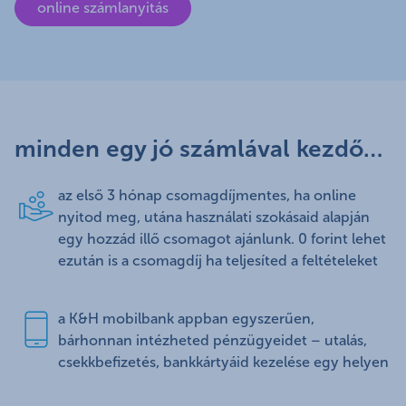
online számlanyitás
minden egy jó számlával kezdődik!
az első 3 hónap csomagdíjmentes, ha online
nyitod meg, utána használati szokásaid alapján
egy hozzád illő csomagot ajánlunk. 0 forint lehet
ezután is a csomagdíj ha teljesíted a feltételeket
a K&H mobilbank appban egyszerűen,
bárhonnan intézheted pénzügyeidet – utalás,
csekkbefizetés, bankkártyáid kezelése egy helyen