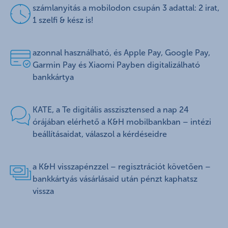
számlanyitás a mobilodon csupán 3 adattal: 2 irat,
1 szelfi & kész is!
azonnal használható, és Apple Pay, Google Pay,
Garmin Pay és Xiaomi Payben digitalizálható
bankkártya
KATE, a Te digitális asszisztensed a nap 24
órájában elérhető a K&H mobilbankban – intézi
beállításaidat, válaszol a kérdéseidre
a K&H visszapénzzel – regisztrációt követően –
bankkártyás vásárlásaid után pénzt kaphatsz
vissza