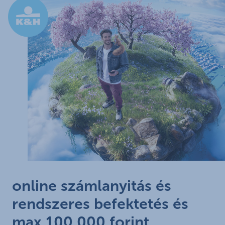
Ugrás a fő tartalomhoz
online számlanyitás és
rendszeres befektetés és
max 100 000 forint