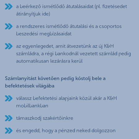
a beérkező ismétlődő átutalásaidat (pl. fizetésedet
átirányítjuk ide)
a rendszeres ismétlődő átutalási és a csoportos
beszedési megbízásaidat
az egyenlegedet, amit átvezetünk az új K&H
számládra, a régi bankodnál vezetett számlád pedig
automatikusan lezárásra kerül
Számlanyitást követően pedig kóstolj bele a
befektetések világába
válassz befektetési alapjaink közül akár a K&H
mobilbankban
támaszkodj szakértőinkre
és engedd, hogy a pénzed neked dolgozzon