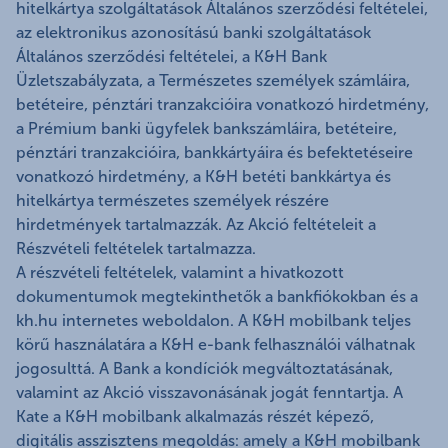
hitelkártya szolgáltatások Általános szerződési feltételei,
az elektronikus azonosítású banki szolgáltatások
Általános szerződési feltételei, a K&H Bank
Üzletszabályzata, a Természetes személyek számláira,
betéteire, pénztári tranzakcióira vonatkozó hirdetmény,
a Prémium banki ügyfelek bankszámláira, betéteire,
pénztári tranzakcióira, bankkártyáira és befektetéseire
vonatkozó hirdetmény, a K&H betéti bankkártya és
hitelkártya természetes személyek részére
hirdetmények tartalmazzák. Az Akció feltételeit a
Részvételi feltételek tartalmazza.
A részvételi feltételek, valamint a hivatkozott
dokumentumok megtekinthetők a bankfiókokban és a
kh.hu internetes weboldalon. A K&H mobilbank teljes
körű használatára a K&H e-bank felhasználói válhatnak
jogosulttá. A Bank a kondíciók megváltoztatásának,
valamint az Akció visszavonásának jogát fenntartja. A
Kate a K&H mobilbank alkalmazás részét képező,
digitális asszisztens megoldás: amely a K&H mobilbank