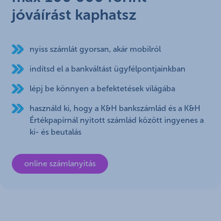
jóváírást kaphatsz
nyiss számlát gyorsan, akár mobilról
indítsd el a bankváltást ügyfélpontjainkban
lépj be könnyen a befektetések világába
használd ki, hogy a K&H bankszámlád és a K&H
Értékpapírnál nyitott számlád között ingyenes a
ki- és beutalás
online számlanyitás