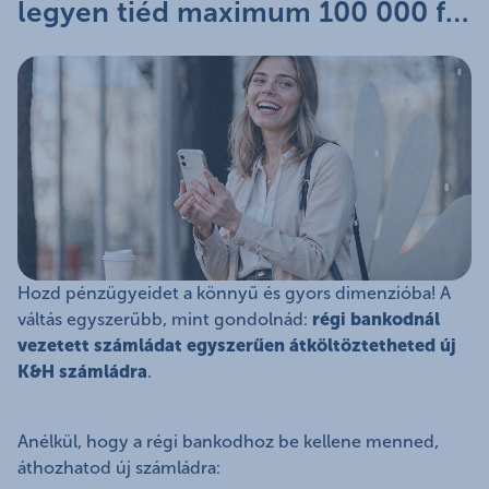
legyen tiéd maximum 100 000 forint jóváírás
Hozd pénzügyeidet a könnyű és gyors dimenzióba! A
váltás egyszerűbb, mint gondolnád:
régi bankodnál
vezetett számládat egyszerűen átköltöztetheted új
K&H számládra
.
Anélkül, hogy a régi bankodhoz be kellene menned,
áthozhatod új számládra: