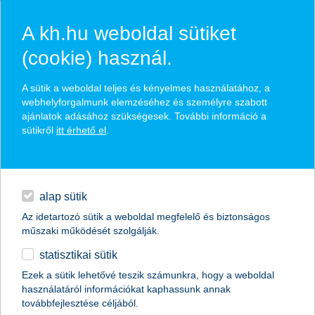
A kh.hu weboldal sütiket
(cookie) használ.
A sütik a weboldal teljes és kényelmes használatához, a
webhelyforgalmunk elemzéséhez és személyre szabott
ajánlatok adásához szükségesek. További információ a
sütikről
itt érhető el
.
alap sütik
Az idetartozó sütik a weboldal megfelelő és biztonságos
műszaki működését szolgálják.
statisztikai sütik
miért éri meg előzetes hitelbírálatot
Ezek a sütik lehetővé teszik számunkra, hogy a weboldal
használatáról információkat kaphassunk annak
kérni?
továbbfejlesztése céljából.