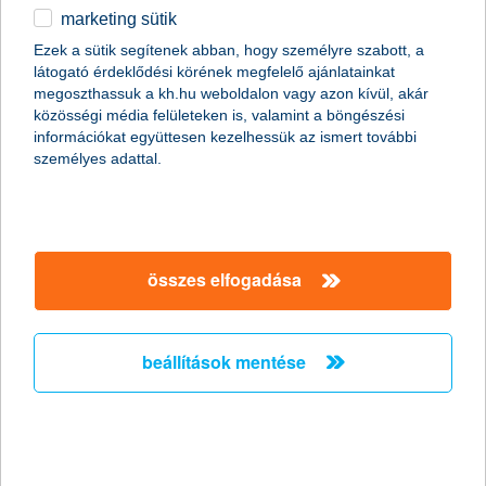
mert megvizsgáljuk hitelképességedet
, hogy ne érjenek
marketing sütik
meglepetések,
Ezek a sütik segítenek abban, hogy személyre szabott, a
tapasztalt hitelszakértő segít kiszámolni
mennyi hitelre
látogató érdeklődési körének megfelelő ajánlatainkat
számíthatsz
megoszthassuk a kh.hu weboldalon vagy azon kívül, akár
közösségi média felületeken is, valamint a böngészési
milyen
papírokra, igazolásokra
lesz szükséged az
információkat együttesen kezelhessük az ismert további
igényléshez
személyes adattal.
képzett
hitelszakértő segít
, ha kérdésed van,
időpontot foglalunk
bankfióki hitelszakértőnkhöz, aki
online/telefonon támogatni fogja igénylésed egészen a
szerződéskötésig.
összes elfogadása
beállítások mentése
kérjük, add meg adataidat