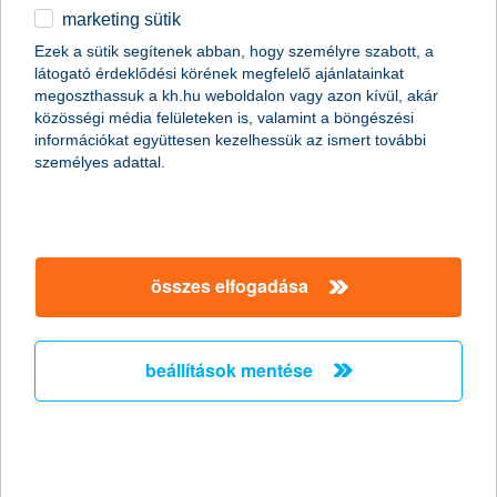
megtudhatod, hogyan hozd ki a maximumot a 3%-os
marketing sütik
kamatozású lakáshitellel,
Ezek a sütik segítenek abban, hogy személyre szabott, a
tájékoztatást kapsz az igénylés folyamatáról, feltételeiről,
látogató érdeklődési körének megfelelő ajánlatainkat
megoszthassuk a kh.hu weboldalon vagy azon kívül, akár
időpontot is foglalhatunk a bankfiókba, hogy ne kelljen
közösségi média felületeken is, valamint a böngészési
várakoznod,
információkat együttesen kezelhessük az ismert további
mindez teljesen ingyenes Neked, mert visszahívunk.
személyes adattal.
Nem találtál számodra megfelelő dátumot visszahívásra?
összes elfogadása
Foglalj időpontot
ügyfélpontjaink egyikébe személyes
ügyintézésre!
beállítások mentése
kérjük, add meg adataidat