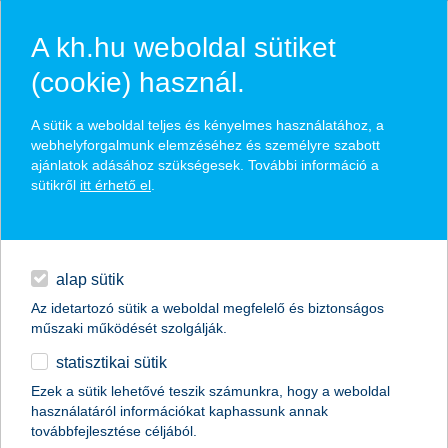
A kh.hu weboldal sütiket
(cookie) használ.
A sütik a weboldal teljes és kényelmes használatához, a
webhelyforgalmunk elemzéséhez és személyre szabott
ajánlatok adásához szükségesek. További információ a
sütikről
itt érhető el
.
alap sütik
Az idetartozó sütik a weboldal megfelelő és biztonságos
műszaki működését szolgálják.
statisztikai sütik
kérj visszahívást a K&H Otthon
Ezek a sütik lehetővé teszik számunkra, hogy a weboldal
használatáról információkat kaphassunk annak
Start Hitellel kapcsolatban!
továbbfejlesztése céljából.