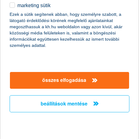
marketing sütik
+36
Ezek a sütik segítenek abban, hogy személyre szabott, a
látogató érdeklődési körének megfelelő ajánlatainkat
Szükséges
e-mail cím
megoszthassuk a kh.hu weboldalon vagy azon kívül, akár
közösségi média felületeken is, valamint a böngészési
információkat együttesen kezelhessük az ismert további
személyes adattal.
mikor hívhatunk?
2026.08.07
összes elfogadása
marketing hozzájárulás
Hozzájárulok ahhoz, hogy a K&H Márkacsoport
tagvállalatai – K&H Bank Zrt., K&H Biztosító Zrt., K&H
beállítások mentése
Alapkezelő Zrt., K&H Faktor Zrt., K&H
Csoportszolgáltató Központ Kft., K&H Ingatlanlízing
Zrt., K&H Autópark Kft., K&H Jelzálogbank Zrt – saját
szolgáltatásaikkal, személyre szabott ajánlataikkal
hozzájárulsz a marketing nyilatkozathoz?
megkereshessenek.