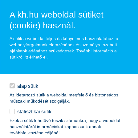
A kh.hu weboldal sütiket
(cookie) használ.
A sütik a weboldal teljes és kényelmes használatához, a
webhelyforgalmunk elemzéséhez és személyre szabott
ajánlatok adásához szükségesek. További információ a
kérjük, add meg adataidat
sütikről
itt érhető el
.
Kapcsolatfelvételi űrlap
alap sütik
név *
Az idetartozó sütik a weboldal megfelelő és biztonságos
műszaki működését szolgálják.
statisztikai sütik
Ezek a sütik lehetővé teszik számunkra, hogy a weboldal
használatáról információkat kaphassunk annak
továbbfejlesztése céljából.
Szükséges
mobiltelefonszám