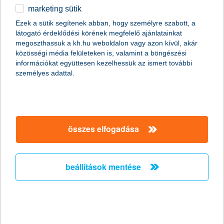
marketing sütik
+36
Ezek a sütik segítenek abban, hogy személyre szabott, a
látogató érdeklődési körének megfelelő ajánlatainkat
Szükséges
e-mail cím
megoszthassuk a kh.hu weboldalon vagy azon kívül, akár
közösségi média felületeken is, valamint a böngészési
információkat együttesen kezelhessük az ismert további
személyes adattal.
mikor hívhatunk?
2026.08.06
összes elfogadása
marketing hozzájárulás
Hozzájárulok ahhoz, hogy a K&H Márkacsoport
tagvállalatai – K&H Bank Zrt., K&H Biztosító Zrt., K&H
beállítások mentése
Alapkezelő Zrt., K&H Faktor Zrt., K&H
Csoportszolgáltató Központ Kft., K&H Ingatlanlízing
Zrt., K&H Autópark Kft., K&H Jelzálogbank Zrt – saját
szolgáltatásaikkal, személyre szabott ajánlataikkal
hozzájárulsz a marketing nyilatkozathoz?
megkereshessenek.