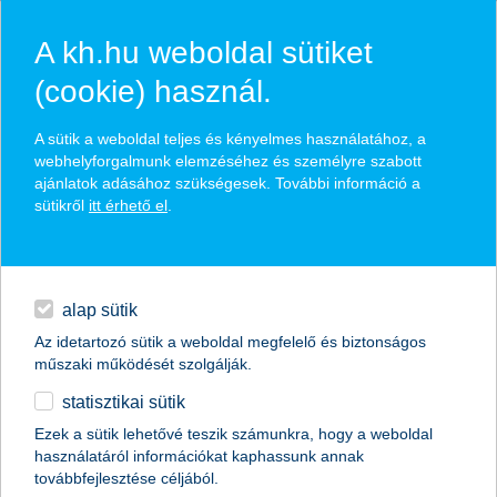
A kh.hu weboldal sütiket
(cookie) használ.
A sütik a weboldal teljes és kényelmes használatához, a
webhelyforgalmunk elemzéséhez és személyre szabott
ajánlatok adásához szükségesek. További információ a
kérjük, add meg adataidat
sütikről
itt érhető el
.
Kapcsolatfelvételi űrlap
alap sütik
név *
Az idetartozó sütik a weboldal megfelelő és biztonságos
műszaki működését szolgálják.
statisztikai sütik
Ezek a sütik lehetővé teszik számunkra, hogy a weboldal
használatáról információkat kaphassunk annak
továbbfejlesztése céljából.
Szükséges
mobiltelefonszám