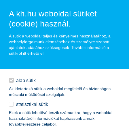
A kh.hu weboldal sütiket
(cookie) használ.
A sütik a weboldal teljes és kényelmes használatához, a
webhelyforgalmunk elemzéséhez és személyre szabott
ajánlatok adásához szükségesek. További információ a
sütikről
itt érhető el
.
alap sütik
Az idetartozó sütik a weboldal megfelelő és biztonságos
műszaki működését szolgálják.
statisztikai sütik
miért éri meg előzetes hitelbírálatot
Ezek a sütik lehetővé teszik számunkra, hogy a weboldal
használatáról információkat kaphassunk annak
kérni?
továbbfejlesztése céljából.