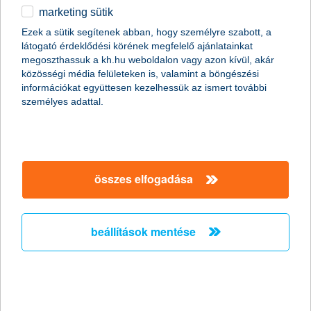
mert megvizsgáljuk hitelképességedet
, hogy ne érjenek
marketing sütik
meglepetések,
Ezek a sütik segítenek abban, hogy személyre szabott, a
tapasztalt hitelszakértő segít kiszámolni
mennyi hitelre
látogató érdeklődési körének megfelelő ajánlatainkat
számíthatsz
megoszthassuk a kh.hu weboldalon vagy azon kívül, akár
közösségi média felületeken is, valamint a böngészési
milyen
papírokra, igazolásokra
lesz szükséged az
információkat együttesen kezelhessük az ismert további
igényléshez
személyes adattal.
képzett
hitelszakértő segít
, ha kérdésed van,
időpontot foglalunk
bankfióki hitelszakértőnkhöz, aki
online/telefonon támogatni fogja igénylésed egészen a
szerződéskötésig.
összes elfogadása
beállítások mentése
kérjük, add meg adataidat