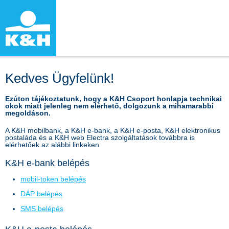
Kedves Ügyfelünk!
Ezúton tájékoztatunk, hogy a K&H Csoport honlapja technikai
okok miatt jelenleg nem elérhető, dolgozunk a mihamarabbi
megoldáson.
A K&H mobilbank, a K&H e-bank, a K&H e-posta, K&H elektronikus
postaláda és a K&H web Electra szolgáltatások továbbra is
elérhetőek az alábbi linkeken
K&H e-bank belépés
mobil-token belépés
DÁP belépés
SMS belépés