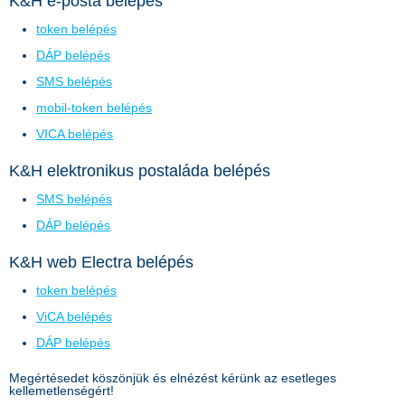
K&H e-posta belépés
token belépés
DÁP belépés
SMS belépés
mobil-token belépés
VICA belépés
K&H elektronikus postaláda belépés
SMS belépés
DÁP belépés
K&H web Electra belépés
token belépés
ViCA belépés
DÁP belépés
Megértésedet köszönjük és elnézést kérünk az esetleges
kellemetlenségért!