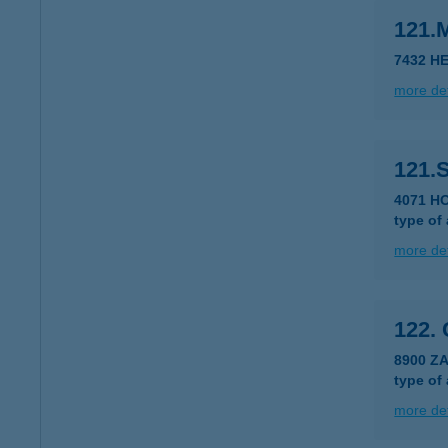
121.
7432 HE
more det
121
4071 H
type of
more det
122.
8900 Z
type of
more det