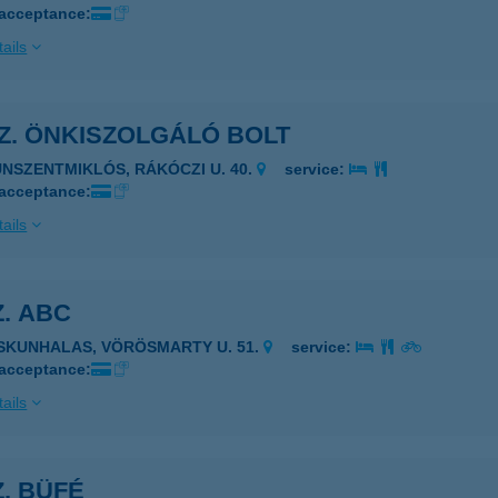
 acceptance:
ails
SZ. ÖNKISZOLGÁLÓ BOLT
UNSZENTMIKLÓS, RÁKÓCZI U. 40.
service:
 acceptance:
ails
Z. ABC
ISKUNHALAS, VÖRÖSMARTY U. 51.
service:
 acceptance:
ails
Z. BÜFÉ