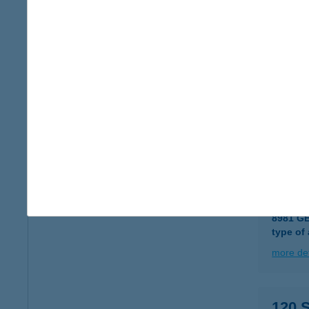
4485 N
type of
more det
120 
7524 K
more det
120.
8981 G
type of
more det
120.