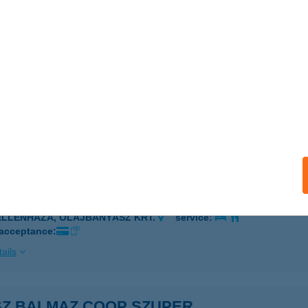
AGYHALÁSZ, ARANY J. U. 18.
service:
 acceptance:
ails
SZ. COOP MINI
ISKORPÁD, VÖRÖSMARTY U. 16.
service:
ails
SZ. MAXI
ELLÉNHÁZA, OLAJBÁNYÁSZ KRT.
service:
 acceptance:
ails
SZ.BALMAZ COOP SZUPER