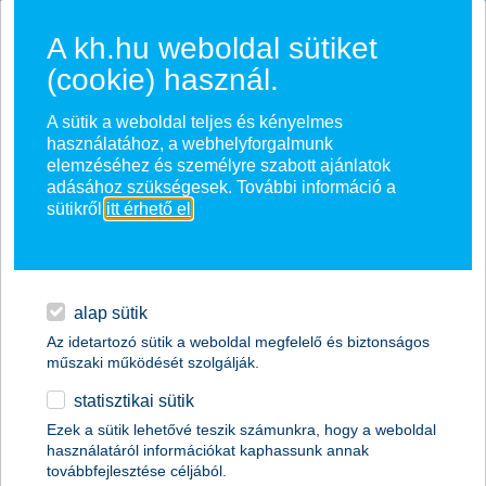
Ugrás a fő tartalomhoz
A kh.hu weboldal sütiket
(cookie) használ.
főoldal - K&amp;H kockázati életbiztosítá
A sütik a weboldal teljes és kényelmes
használatához, a webhelyforgalmunk
elemzéséhez és személyre szabott ajánlatok
adásához szükségesek. További információ a
sütikről
itt érhető el
.
alap sütik
Te hogy gondoskodsz
Az idetartozó sütik a weboldal megfelelő és biztonságos
a családod biztonságáról?
műszaki működését szolgálják.
statisztikai sütik
Ezek a sütik lehetővé teszik számunkra, hogy a weboldal
felmérem a kockázataimat
használatáról információkat kaphassunk annak
továbbfejlesztése céljából.