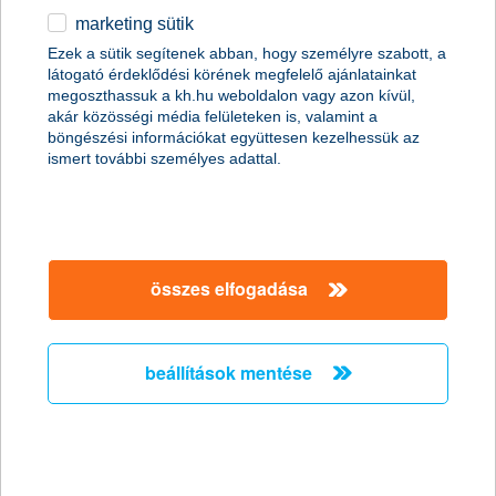
marketing sütik
minden élethelyzetben segít
Ezek a sütik segítenek abban, hogy személyre szabott, a
látogató érdeklődési körének megfelelő ajánlatainkat
Az életbiztosítással bármikor anyagi segítséget
megoszthassuk a kh.hu weboldalon vagy azon kívül,
nyújthatok szeretteimnek, ha váratlan esemény
akár közösségi média felületeken is, valamint a
történne velünk.
böngészési információkat együttesen kezelhessük az
ismert további személyes adattal.
pályakezdő
összes elfogadása
egyedülálló
beállítások mentése
családalapító,
otthonteremtő