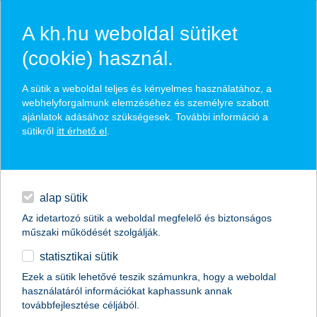
A kh.hu weboldal sütiket
(cookie) használ.
hírek és hivatalos
A sütik a weboldal teljes és kényelmes használatához, a
közzétételek
webhelyforgalmunk elemzéséhez és személyre szabott
ajánlatok adásához szükségesek. További információ a
sütikről
itt érhető el
.
egyéb
English
alap sütik
Az idetartozó sütik a weboldal megfelelő és biztonságos
műszaki működését szolgálják.
statisztikai sütik
Ezek a sütik lehetővé teszik számunkra, hogy a weboldal
használatáról információkat kaphassunk annak
Előző
Következő
továbbfejlesztése céljából.