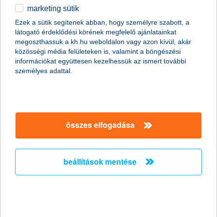
marketing sütik
Ördögi körbe kerülhetnek a
Ezek a sütik segítenek abban, hogy személyre szabott, a
munkavállalók a csökkent táppénz
látogató érdeklődési körének megfelelő ajánlatainkat
miatt
megoszthassuk a kh.hu weboldalon vagy azon kívül, akár
közösségi média felületeken is, valamint a böngészési
információkat együttesen kezelhessük az ismert további
2011.10.19.
személyes adattal.
Hazánkban több mint két millióan élnek olyan háztartásban, ahol
a megélhetés egyetlen ember fizetésén múlik. Persze még az
sem jelent anyagi biztonságot, ha két kereső van a családban,
mert egy baleset vagy súlyos betegség esetén jelentős
jövedelem kieséssel kell számolni, miközben az egészségügyi
összes elfogadása
kezeléssel kapcsolatos költségek még növelik is a háztartás havi
kiadásait. A nyáron csökkentett táppénz összegek miatt
feltehetőleg megnő azok száma, akik még súlyosabb
panaszokkal sem fordulnak orvoshoz, ami komoly egészségi
beállítások mentése
kockázatot jelent.
stagnáló árbevétel és nyereség
várakozások