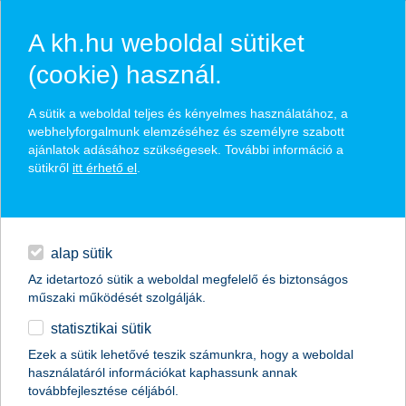
A kh.hu weboldal sütiket
(cookie) használ.
hírek és hivatalos
A sütik a weboldal teljes és kényelmes használatához, a
közzétételek
webhelyforgalmunk elemzéséhez és személyre szabott
ajánlatok adásához szükségesek. További információ a
sütikről
itt érhető el
.
egyéb
English
alap sütik
Az idetartozó sütik a weboldal megfelelő és biztonságos
műszaki működését szolgálják.
statisztikai sütik
Ezek a sütik lehetővé teszik számunkra, hogy a weboldal
használatáról információkat kaphassunk annak
Előző
Következő
továbbfejlesztése céljából.