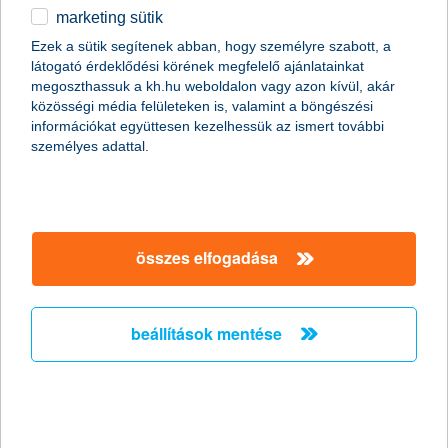
marketing sütik
a Budapesti Értéktőzsde különdíját
Ezek a sütik segítenek abban, hogy személyre szabott, a
kapta a K&H Navigátor alap
látogató érdeklődési körének megfelelő ajánlatainkat
megoszthassuk a kh.hu weboldalon vagy azon kívül, akár
van még potenciál a hazai részvényekben
közösségi média felületeken is, valamint a böngészési
információkat együttesen kezelhessük az ismert további
2018.04.06.
személyes adattal.
A Budapesti Értéktőzsde különdíját, az Év Legjobb Hazai
Részvénybefektető Alapja címet kapta a K&H Navigátor Alap a
legmagasabb hazai részvényállomány és az elért
részvényállomány növekedés alapján. Az elmúlt két évben a
BUX kétszámjegyű növekedést produkált, és az idei évre is
összes elfogadása
kedvezőek a kilátások, így a K&H szakemberei szerint továbbra
is érdemes hazai részvényekkel színesíteni a megtakarításokat.
beállítások mentése
sokéves csúcson a kkv-k beruházási
hajlandósága
hatékonyságukat növelnék a tervezett
beruházásokkal a kkv-k