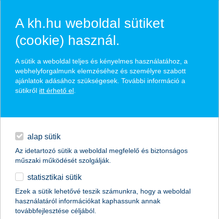
A kh.hu weboldal sütiket
(cookie) használ.
hírek és hivatalos
A sütik a weboldal teljes és kényelmes használatához, a
közzétételek
webhelyforgalmunk elemzéséhez és személyre szabott
ajánlatok adásához szükségesek. További információ a
sütikről
itt érhető el
.
egyéb
English
alap sütik
Az idetartozó sütik a weboldal megfelelő és biztonságos
műszaki működését szolgálják.
statisztikai sütik
Ezek a sütik lehetővé teszik számunkra, hogy a weboldal
használatáról információkat kaphassunk annak
Előző
Következő
továbbfejlesztése céljából.